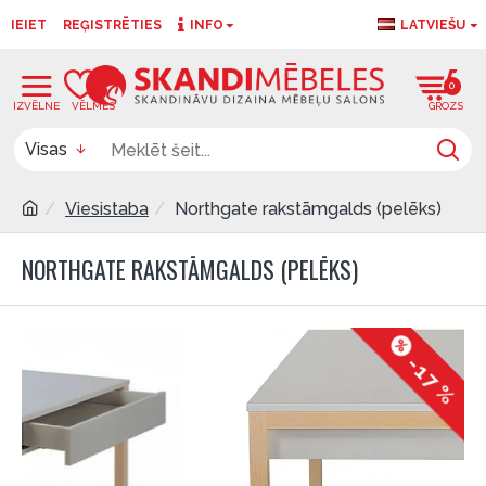
IEIET
REĢISTRĒTIES
INFO
LATVIEŠU
0
0
Visas
Viesistaba
Northgate rakstāmgalds (pelēks)
NORTHGATE RAKSTĀMGALDS (PELĒKS)
-17 %