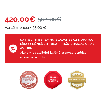
420.00€
504.00€
Vai 12 mēneši =
35.00
€
ŠO PRECI IR IESPĒJAMS IEGĀDĀTIES UZ NOMAKSU
LĪDZ 12 MĒNEŠIEM - BEZ PIRMĀS IEMAKSAS UN AR
0% LIKMI!
Aizņemies atbildīgi, izvērtējot savas iespējas
atmaksāt kredītu.