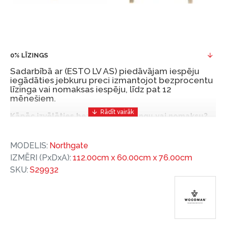
0% LĪZINGS
Sadarbībā ar (ESTO LV AS) piedāvājam iespēju
iegādāties jebkuru preci izmantojot bezprocentu
līzinga vai nomaksas iespēju, līdz pat 12
mēnešiem.
Kāpēc izvēlēties bezprocentu līzingu vai nomaksu?
Bezprocentu līzinga vai nomaksas iespēja ir ērts
MODELIS:
Northgate
un izdevīgs finansēšanas risinājums, lai iegādātos
IZMĒRI (PxDxA):
112.00cm x 60.00cm x 76.00cm
vajadzīgās preces tulīt, bet par tām norēķinoties
SKU:
S29932
vēlāk.
Ar ESTO iegūstiet bezprocentu līzinga vai nomaksas
priekšrocības bez pirmās iemaksas un ar nomaksas
termiņu līdz 12 mēnešiem.