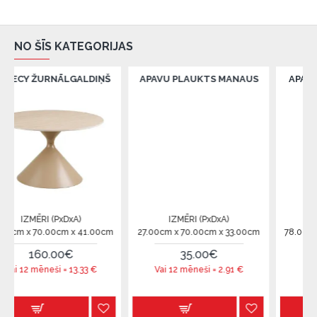
NO ŠĪS KATEGORIJAS
RNĀLGALDIŅŠ
APAVU PLAUKTS MANAUS
APAVU PLAUKTS
 (PxDxA)
IZMĒRI (PxDxA)
IZMĒRI (PxD
00cm x 41.00cm
27.00cm x 70.00cm x 33.00cm
78.00cm x 34.00cm 
.00€
35.00€
40.00€
eši =
13.33
€
Vai 12 mēneši =
2.91
€
Vai 12 mēneši =