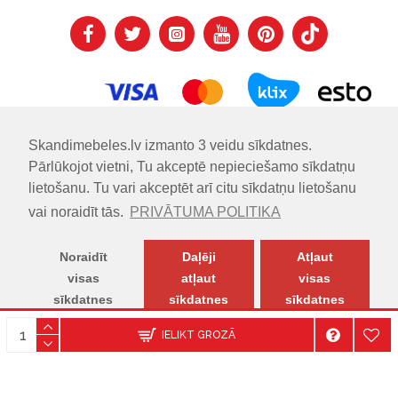
Skandimebeles.lv izmanto 3 veidu sīkdatnes.
Pārlūkojot vietni, Tu akceptē nepieciešamo sīkdatņu
lietošanu. Tu vari akceptēt arī citu sīkdatņu lietošanu
vai noraidīt tās.
PRIVĀTUMA POLITIKA
Noraidīt
Daļēji
Atļaut
visas
atļaut
visas
sīkdatnes
sīkdatnes
sīkdatnes
© SKANDIMĒBELES.LV | Skandināvu dizaina mēbeļu salons.
IELIKT GROZĀ