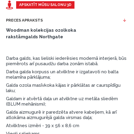
Piemērs: Preces cena 300 €, termiņš: 12 mēneši,
APSKATĪT MŪSU SALONU 3D
pirmā iemaksa: 0 €, ikmēneša maksājums: 25 €,
kopējā pārmaksa: 0 €.
PRECES APRAKSTS
Līzingu un nomaksu varat noformēt arī apmeklējot mūsu
Woodman kolekcijas ozolkoka
salonu Dārzciema ielā 91, Rīga, Latvija.
rakstāmgalds Northgate
Dokumentu prasības:
ESTO LV AS (Dokumentu noformēšanai
Darba galds, kas lieliski iederēsies modernā interjerā, būs
nepieciešams Smart-ID, eParaksts eID, eParaksts
piemērots arī pusaudžu darba zonām istabā.
eID mobile, ESTO konts vai banka Swedbank,
Darba galda korpuss un atvilktne ir izgatavoti no balta
Luminor, SEB vai Citadele).
melamīna pārklājuma;
Galda ozola masīvkoka kājas ir pārklātas ar caurspīdīgu
Līguma nosacījumi:
laku;
Līzinga līgumu drīkst parakstīt tikai tā persona,
Galdam ir atvērtā daļa un atvilktne uz metāla sliedēm
(BLUM mehānismi);
kura ir norādīta kredīta saņemšanas līgumā.
Galda aizmugurē ir paredzēta atvere kabeļiem, kā arī
Papildu informācija:
atlokāma aizmugurējā galda virsmas daļa;
Atvilktnes izmēri - 39 x 56 x 8,6 cm
Pirms kredīta noformēšanas, lūdzam iepazīties ar
preču piegādes noteikumiem
, kā arī
Viegli saliekams.