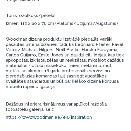
garantijas un atgriesanas noteikumiem
.
Tonis: ozolkoks/pelēks
Finansiālā atbildība:
Aicinām aizņemties atbildīgi! Pirms aizņemties,
Izmēri: 112 x 60 x 76 cm (Platums/Dziļums/Augstums)
lūdzu, izvērtējiet savas finansiālās iespējas.
Woodman dizaina produktu izstrādē piedalās vairāki
pasaules līmeņa dizaineri, tādi, kā Leonhard Pfeifer, Pavel
Vetrov, Michael Hilgers, Neill Bustin, Haruka Furuyama,
Carlos Guijarro, Emile Jones un daudzi citi. Idejas, kas tiek
apkopotas, izkristalizētas un realizētas, miksējot dažādus
materiālus - ozola masīvkoku, finieri, melamīnu, mdf,
metālu un akmeni. 16 gadu profesionāls serviss no
pieredzējušas komandas ļauj sasniegt augstākos
kvalitātes standartus un būt par lielāko dizaina korpusa
mēbeļu rūpnīcu Igaunijā.
Dažādus interjera risinājumus var aplūkot ražotāja
fotoattēlu galerijā, šeit:
https://www.woodman.ee/en/inspiration