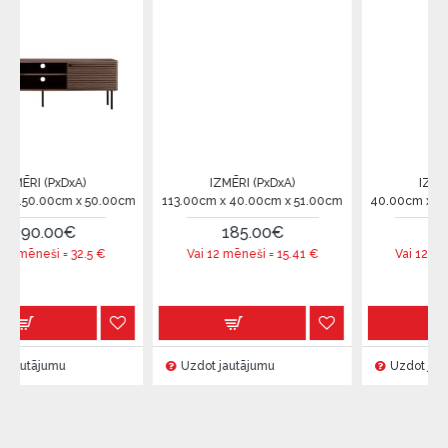
xDxA)
IZMĒRI (PxDxA)
IZMĒRI (PxDxA)
cm x 50.00cm
113.00cm x 40.00cm x 51.00cm
40.00cm x 130.00cm x 
0€
185.00€
320.00€
 =
32.5
€
Vai 12 mēneši =
15.41
€
Vai 12 mēneši =
26.
mu
Uzdot jautājumu
Uzdot jautājumu