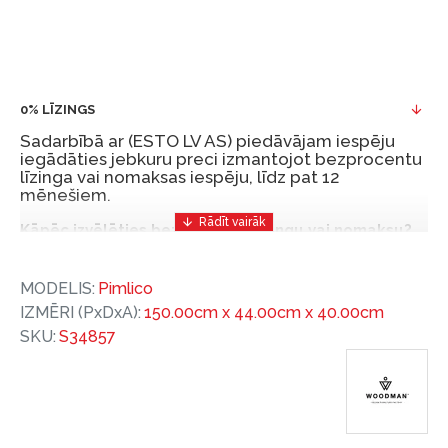
0% LĪZINGS
Sadarbībā ar (ESTO LV AS) piedāvājam iespēju
iegādāties jebkuru preci izmantojot bezprocentu
līzinga vai nomaksas iespēju, līdz pat 12
mēnešiem.
Kāpēc izvēlēties bezprocentu līzingu vai nomaksu?
Bezprocentu līzinga vai nomaksas iespēja ir ērts
MODELIS:
Pimlico
un izdevīgs finansēšanas risinājums, lai iegādātos
IZMĒRI (PxDxA):
150.00cm x 44.00cm x 40.00cm
vajadzīgās preces tulīt, bet par tām norēķinoties
SKU:
S34857
vēlāk.
Ar ESTO iegūstiet bezprocentu līzinga vai nomaksas
priekšrocības bez pirmās iemaksas un ar nomaksas
termiņu līdz 12 mēnešiem.