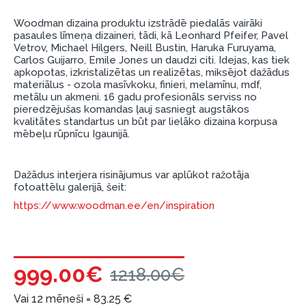
garantijas un atgriesanas noteikumiem
.
Woodman dizaina produktu izstrādē piedalās vairāki
pasaules līmeņa dizaineri, tādi, kā Leonhard Pfeifer, Pavel
Finansiālā atbildība:
Vetrov, Michael Hilgers, Neill Bustin, Haruka Furuyama,
Aicinām aizņemties atbildīgi! Pirms aizņemties,
Carlos Guijarro, Emile Jones un daudzi citi. Idejas, kas tiek
lūdzu, izvērtējiet savas finansiālās iespējas.
apkopotas, izkristalizētas un realizētas, miksējot dažādus
materiālus - ozola masīvkoku, finieri, melamīnu, mdf,
metālu un akmeni. 16 gadu profesionāls serviss no
pieredzējušas komandas ļauj sasniegt augstākos
kvalitātes standartus un būt par lielāko dizaina korpusa
mēbeļu rūpnīcu Igaunijā.
Dažādus interjera risinājumus var aplūkot ražotāja
fotoattēlu galerijā, šeit:
https://www.woodman.ee/en/inspiration
999.00€
1218.00€
Vai 12 mēneši =
83.25
€