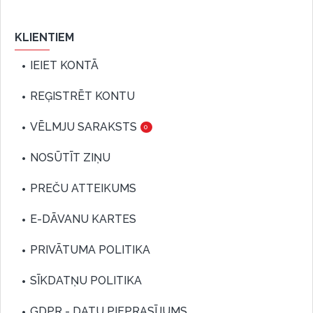
KLIENTIEM
IEIET KONTĀ
REĢISTRĒT KONTU
VĒLMJU SARAKSTS
0
NOSŪTĪT ZIŅU
PREČU ATTEIKUMS
E-DĀVANU KARTES
PRIVĀTUMA POLITIKA
SĪKDATŅU POLITIKA
GDPR - DATU PIEPRASĪJUMS