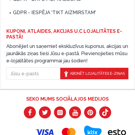
GDPR - IESPĒJA 'TIKT AIZMIRSTAM'
KUPONI, ATLAIDES, AKCIJAS U.C LOJALITĀTES E-
PASTĀ!
Abonējiet un saņemiet ekskluzīvus kuponus, akcijas un
jaunākās ziņas tieši Jūsu e-pastā. Pievienojieties mūsu
e-lojalitātes programmai jau šodien!
ABONĒT LOJALITĀTES E-ZIŅAS
SEKO MUMS SOCIĀLAJOS MEDIJOS