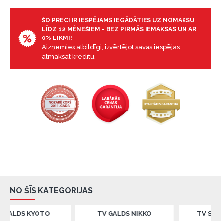
ŠO PRECI IR IESPĒJAMS IEGĀDĀTIES UZ NOMAKSU
LĪDZ 12 MĒNEŠIEM - BEZ PIRMĀS IEMAKSAS UN AR
0% LIKMI!
Aizņemies atbildīgi, izvērtējot savas iespējas
atmaksāt kredītu.
NO ŠĪS KATEGORIJAS
 KYOTO
TV GALDS NIKKO
TV SOLS BRISB