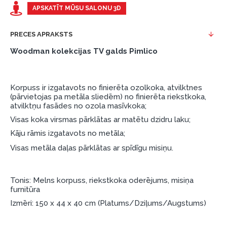
Piemērs: Preces cena 300 €, termiņš: 12 mēneši,
APSKATĪT MŪSU SALONU 3D
pirmā iemaksa: 0 €, ikmēneša maksājums: 25 €,
kopējā pārmaksa: 0 €.
PRECES APRAKSTS
Līzingu un nomaksu varat noformēt arī apmeklējot mūsu
Woodman kolekcijas TV galds Pimlico
salonu Dārzciema ielā 91, Rīga, Latvija.
Dokumentu prasības:
Korpuss ir izgatavots no finierēta ozolkoka, atvilktnes
ESTO LV AS (Dokumentu noformēšanai
(pārvietojas pa metāla sliedēm) no finierēta riekstkoka,
nepieciešams Smart-ID, eParaksts eID, eParaksts
atvilktņu fasādes no ozola masīvkoka;
eID mobile, ESTO konts vai banka Swedbank,
Visas koka virsmas pārklātas ar matētu dzidru laku;
Luminor, SEB vai Citadele).
Kāju rāmis izgatavots no metāla;
Līguma nosacījumi:
Visas metāla daļas pārklātas ar spīdīgu misiņu.
Līzinga līgumu drīkst parakstīt tikai tā persona,
kura ir norādīta kredīta saņemšanas līgumā.
Tonis: Melns korpuss, riekstkoka oderējums, misiņa
furnitūra
Papildu informācija:
Izmēri: 150 x 44 x 40 cm (Platums/Dziļums/Augstums)
Pirms kredīta noformēšanas, lūdzam iepazīties ar
preču piegādes noteikumiem
, kā arī