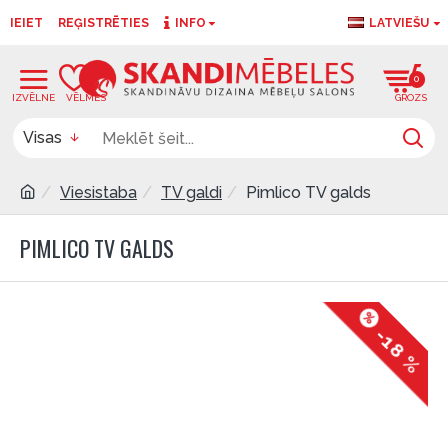
IEIET
REĢISTRĒTIES
INFO
LATVIEŠU
0
0
Visas
Viesistaba
TV galdi
Pimlico TV galds
PIMLICO TV GALDS
-18 %