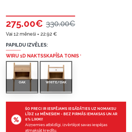
275.00€
330.00€
Vai 12 mēneši =
22.92
€
PAPILDU IZVĒLES:
WIRU 1D NAKTSSKAPĪŠA TONIS
OAK
WHITE/OAK
ŠO PRECI IR IESPĒJAMS IEGĀDĀTIES UZ NOMAKSU
LĪDZ 12 MĒNEŠIEM - BEZ PIRMĀS IEMAKSAS UN AR
0% LIKMI!
Aizņemies atbildīgi, izvērtējot savas iespējas
atmaksāt kredītu.