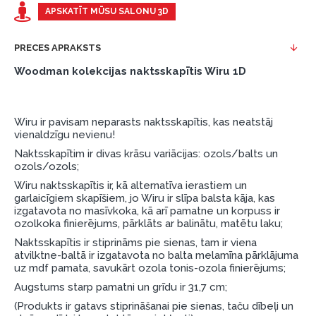
Piemērs: Preces cena 300 €, termiņš: 12 mēneši,
APSKATĪT MŪSU SALONU 3D
pirmā iemaksa: 0 €, ikmēneša maksājums: 25 €,
kopējā pārmaksa: 0 €.
PRECES APRAKSTS
Līzingu un nomaksu varat noformēt arī apmeklējot mūsu
Woodman kolekcijas naktsskapītis Wiru 1D
salonu Dārzciema ielā 91, Rīga, Latvija.
Dokumentu prasības:
Wiru ir pavisam neparasts naktsskapītis, kas neatstāj
ESTO LV AS (Dokumentu noformēšanai
vienaldzīgu nevienu!
nepieciešams Smart-ID, eParaksts eID, eParaksts
Naktsskapītim ir divas krāsu variācijas: ozols/balts un
eID mobile, ESTO konts vai banka Swedbank,
ozols/ozols;
Luminor, SEB vai Citadele).
Wiru naktsskapītis ir, kā alternatīva ierastiem un
garlaicīgiem skapīšiem, jo Wiru ir slīpa balsta kāja, kas
Līguma nosacījumi:
izgatavota no masīvkoka, kā arī pamatne un korpuss ir
ozolkoka finierējums, pārklāts ar balinātu, matētu laku;
Līzinga līgumu drīkst parakstīt tikai tā persona,
Naktsskapītis ir stiprināms pie sienas, tam ir viena
kura ir norādīta kredīta saņemšanas līgumā.
atvilktne-baltā ir izgatavota no balta melamīna pārklājuma
uz mdf pamata, savukārt ozola tonis-ozola finierējums;
Papildu informācija:
Augstums starp pamatni un grīdu ir 31,7 cm;
Pirms kredīta noformēšanas, lūdzam iepazīties ar
(Produkts ir gatavs stiprināšanai pie sienas, taču dībeļi un
preču piegādes noteikumiem
, kā arī