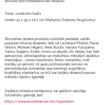
skrūves līdzi komplektā nav iekļauti)
garantijas un atgriesanas noteikumiem
.
Finansiālā atbildība:
Tonis: ozolkoks/balts
Aicinām aizņemties atbildīgi! Pirms aizņemties,
Izmēri: 51 x 35 x 70,7 cm (Platums/Dziļums/Augstums)
lūdzu, izvērtējiet savas finansiālās iespējas.
Woodman dizaina produktu izstrādē piedalās vairāki
pasaules līmeņa dizaineri, tādi, kā Leonhard Pfeifer, Pavel
Vetrov, Michael Hilgers, Neill Bustin, Haruka Furuyama,
Carlos Guijarro, Emile Jones un daudzi citi. Idejas, kas tiek
apkopotas, izkristalizētas un realizētas, miksējot dažādus
materiālus - ozola masīvkoku, finieri, melamīnu, mdf,
metālu un akmeni. 16 gadu profesionāls serviss no
pieredzējušas komandas ļauj sasniegt augstākos
kvalitātes standartus un būt par lielāko dizaina korpusa
mēbeļu rūpnīcu Igaunijā.
Dažādus interjera risinājumus var aplūkot ražotāja
fotoattēlu galerijā, šeit:
https://www.woodman.ee/en/inspiration