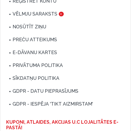
REĢISTRĒT KONTU
VĒLMJU SARAKSTS
0
NOSŪTĪT ZIŅU
PREČU ATTEIKUMS
E-DĀVANU KARTES
PRIVĀTUMA POLITIKA
SĪKDATŅU POLITIKA
GDPR - DATU PIEPRASĪJUMS
GDPR - IESPĒJA 'TIKT AIZMIRSTAM'
KUPONI, ATLAIDES, AKCIJAS U.C LOJALITĀTES E-
PASTĀ!