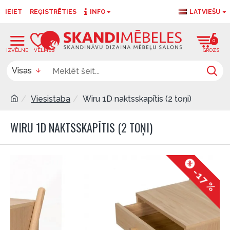
IEIET
REĢISTRĒTIES
INFO
LATVIEŠU
0
0
Visas
Viesistaba
Wiru 1D naktsskapītis (2 toņi)
WIRU 1D NAKTSSKAPĪTIS (2 TOŅI)
-17 %