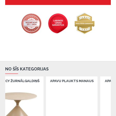
NO ŠĪS KATEGORIJAS
NĀLGALDIŅŠ
APAVU PLAUKTS MANAUS
APAVU PLAUKTS 