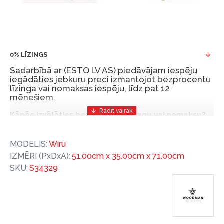
0% LĪZINGS
Sadarbībā ar (ESTO LV AS) piedāvājam iespēju
iegādāties jebkuru preci izmantojot bezprocentu
līzinga vai nomaksas iespēju, līdz pat 12
mēnešiem.
Kāpēc izvēlēties bezprocentu līzingu vai nomaksu?
Bezprocentu līzinga vai nomaksas iespēja ir ērts
MODELIS:
Wiru
un izdevīgs finansēšanas risinājums, lai iegādātos
IZMĒRI (PxDxA):
51.00cm x 35.00cm x 71.00cm
vajadzīgās preces tulīt, bet par tām norēķinoties
SKU:
S34329
vēlāk.
Ar ESTO iegūstiet bezprocentu līzinga vai nomaksas
priekšrocības bez pirmās iemaksas un ar nomaksas
termiņu līdz 12 mēnešiem.