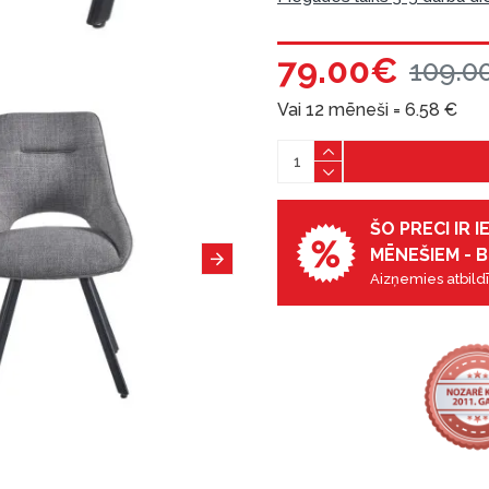
79.00€
109.0
Vai 12 mēneši =
6.58
€
ŠO PRECI IR 
MĒNEŠIEM - B
Aizņemies atbildī