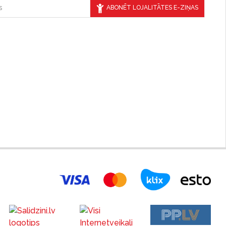
ABONĒT LOJALITĀTES E-ZIŅAS