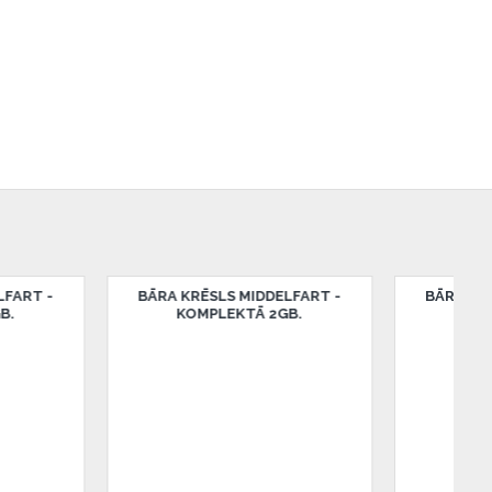
LS MIDDELFART -
BĀRA KRĒSLS MIDDELFART -
BE
LEKTĀ 2GB.
KOMPLEKTĀ 2GB.