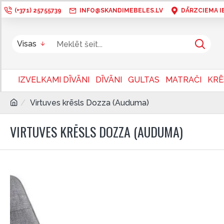
(+371) 25755739
INFO@SKANDIMEBELES.LV
DĀRZCIEMA IEL
Visas
IZVELKAMI DĪVĀNI
DĪVĀNI
GULTAS
MATRAČI
KRĒ
Virtuves krēsls Dozza (Auduma)
VIRTUVES KRĒSLS DOZZA (AUDUMA)