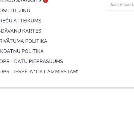
ĒLMJU SARAKSTS
0
OSŪTĪT ZIŅU
REČU ATTEIKUMS
-DĀVANU KARTES
RIVĀTUMA POLITIKA
ĪKDATŅU POLITIKA
DPR - DATU PIEPRASĪJUMS
DPR - IESPĒJA 'TIKT AIZMIRSTAM'