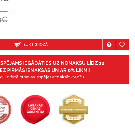
0€
IELIKT GROZĀ
IESPĒJAMS IEGĀDĀTIES UZ NOMAKSU LĪDZ 12
EZ PIRMĀS IEMAKSAS UN AR 0% LIKMI!
gi, izvērtējot savas iespējas atmaksāt kredītu.