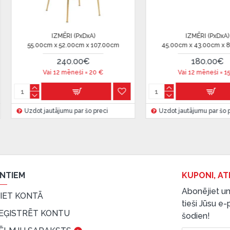
IZMĒRI (PxDxA)
IZM
8.00cm
45.00cm x 43.00cm x 88.00cm
45.00cm x 
 ir norādīta kredīta saņemšanas
180.00€
1
€
Vai 12 mēneši =
15
€
Vai 12
eču piegādes noteikumiem
,
eci
Uzdot jautājumu par šo preci
Uzdot jautāj
 izvērtējiet savas finansiālās
ENTIEM
KUPONI, AT
Abonējiet un
EIET KONTĀ
tieši Jūsu e
EĢISTRĒT KONTU
šodien!