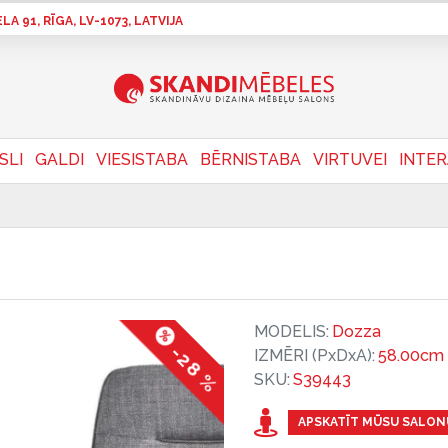
A 91, RĪGA, LV-1073, LATVIJA
SLI
GALDI
VIESISTABA
BĒRNISTABA
VIRTUVEI
INTE
MODELIS:
Dozza
-28 %
IZMĒRI (PxDxA):
58.00cm 
SKU:
S39443
APSKATĪT MŪSU SALON