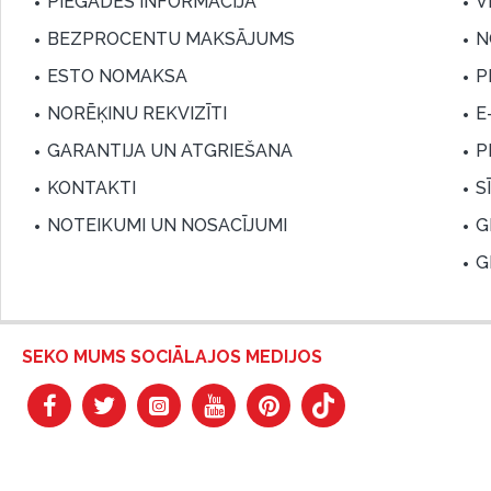
PIEGĀDES INFORMĀCIJA
V
BEZPROCENTU MAKSĀJUMS
N
ESTO NOMAKSA
P
NORĒĶINU REKVIZĪTI
E
GARANTIJA UN ATGRIEŠANA
P
KONTAKTI
S
NOTEIKUMI UN NOSACĪJUMI
G
G
SEKO MUMS SOCIĀLAJOS MEDIJOS