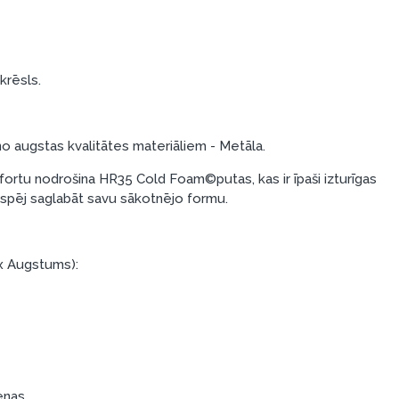
krēsls.
no augstas kvalitātes materiāliem - Metāla.
rtu nodrošina HR35 Cold Foam©putas, kas ir īpaši izturīgas
i spēj saglabāt savu sākotnējo formu.
x Augstums):
enas.