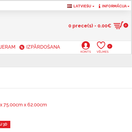
LATVIEŠU
INFORMĀCIJA
0 prece(s) - 0.00€
0
RJERAM
IZPĀRDOŠANA
0
KONTS
VĒLMES
x 75.00cm x 62.00cm
U 3D