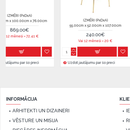
Citadele).
Līguma nosacījumi:
IZMĒRI (PxDxA)
IZMĒRI (PxDxA)
55.00cm x 52.00cm x 107.00cm
45.00cm x 43.00cm x 8
Līzinga līgumu drīkst parakstīt tikai tā persona, kura
līgumā.
240.00€
180.00€
Vai 12 mēneši =
20
€
Vai 12 mēneši =
15
Papildu informācija:
Pirms kredīta noformēšanas, lūdzam iepazīties ar
pr
kā arī
garantijas un atgriesanas noteikumiem
.
Uzdot jautājumu par šo preci
Uzdot jautājumu par šo pr
Finansiālā atbildība:
Aicinām aizņemties atbildīgi! Pirms aizņemties, lūdzu,
iespējas.
INFORMĀCIJA
KLI
ARHITEKTI UN DIZAINERI
I
VĒSTURE UN MISIJA
R