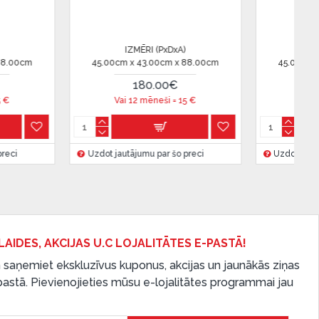
ĒRI (PxDxA)
IZMĒRI (PxDxA)
43.00cm x 88.00cm
45.00cm x 43.00cm x 88.00cm
80.00€
180.00€
 mēneši =
15
€
Vai 12 mēneši =
15
€
umu par šo preci
Uzdot jautājumu par šo preci
LAIDES, AKCIJAS U.C LOJALITĀTES E-PASTĀ!
 saņemiet ekskluzīvus kuponus, akcijas un jaunākās ziņas
-pastā. Pievienojieties mūsu e-lojalitātes programmai jau