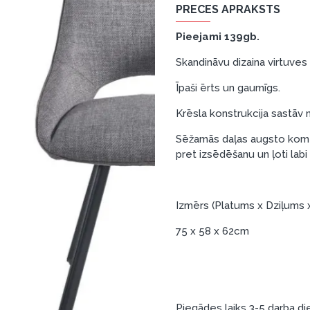
PRECES APRAKSTS
Pieejami 139gb.
Skandināvu dizaina virtuves 
Īpaši ērts un gaumīgs.
Krēsla konstrukcija sastāv 
Sēžamās daļas augsto komfo
pret izsēdēšanu un ļoti lab
Izmērs (Platums x Dziļums 
75 x 58 x 62cm
Piegādes laiks 3-5 darba di