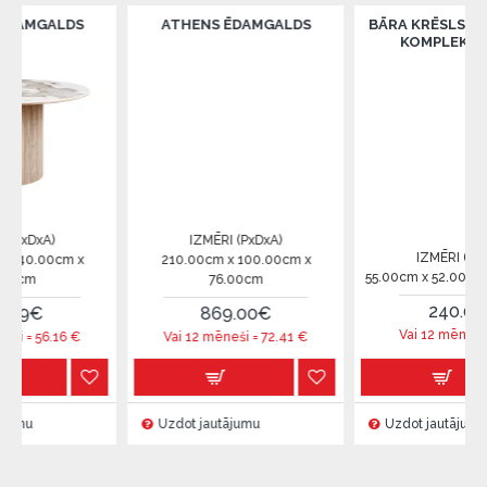
DS
ATHENS ĒDAMGALDS
BĀRA KRĒSLS LAUSANNE -
KOMPLEKTĀ 2GB.
IZMĒRI (PxDxA)
IZMĒRI (PxDxA)
 x
210.00cm x 100.00cm x
55.00cm x 52.00cm x 107.00c
76.00cm
240.00€
869.00€
Vai 12 mēneši =
20
€
€
Vai 12 mēneši =
72.41
€
Uzdot jautājumu
Uzdot jautājumu