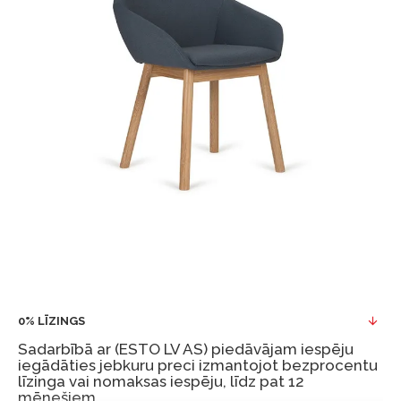
0% LĪZINGS
Sadarbībā ar (ESTO LV AS) piedāvājam iespēju
iegādāties jebkuru preci izmantojot bezprocentu
līzinga vai nomaksas iespēju, līdz pat 12
mēnešiem.