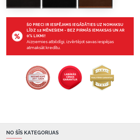
ŠO PRECI IR IESPĒJAMS IEGĀDĀTIES UZ NOMAKSU
LĪDZ 12 MĒNEŠIEM - BEZ PIRMĀS IEMAKSAS UN AR
0% LIKMI!
Aizņemies atbildīgi, izvērtējot savas iespējas
atmaksāt kredītu.
NO ŠĪS KATEGORIJAS