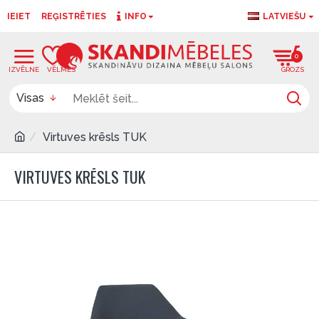
IEIET
REĢISTRĒTIES
INFO
LATVIEŠU
0
0
Visas
Virtuves krēsls TUK
VIRTUVES KRĒSLS TUK