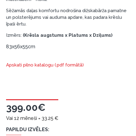
nepieciešams Smart-ID, eParaksts eID, eParaksts
eID mobile, ESTO konts vai banka Swedbank,
Sēžamās daļas komfortu nodrošina dižskabārža pamatne
un polsterējums vai auduma apdare, kas padara krēslu
Luminor, SEB vai Citadele).
īpaši ērtu.
Līguma nosacījumi:
Izmērs:
(Krēsla augstums x Platums x Dziļums)
Līzinga līgumu drīkst parakstīt tikai tā persona,
kura ir norādīta kredīta saņemšanas līgumā.
83x56x55cm
Papildu informācija:
Apskati pilno katalogu (.pdf formātā)
Pirms kredīta noformēšanas, lūdzam iepazīties ar
preču piegādes noteikumiem
, kā arī
garantijas un atgriesanas noteikumiem
.
Finansiālā atbildība:
Aicinām aizņemties atbildīgi! Pirms aizņemties,
399.00€
lūdzu, izvērtējiet savas finansiālās iespējas.
Vai 12 mēneši =
33.25
€
PAPILDU IZVĒLES: