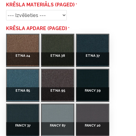
KRĒSLA MATERIĀLS (PAGED)
KRĒSLA APDARE (PAGED)
ETNA 24
ETNA 38
ETNA 37
ETNA 85
ETNA 95
FANCY 39
FANCY 37
FANCY 87
FANCY 20