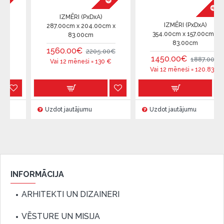
IZMĒRI (PxDxA)
IZMĒRI (PxDxA)
287.00cm x 204.00cm x
354.00cm x 157.00cm x
83.00cm
83.00cm
1560.00€
2205.00€
1450.00€
1887.00€
Vai 12 mēneši =
130
€
Vai 12 mēneši =
120.83
€
Uzdot jautājumu
Uzdot jautājumu
INFORMĀCIJA
ARHITEKTI UN DIZAINERI
VĒSTURE UN MISIJA