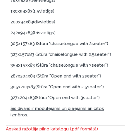
78x94x83(vienvietīgs)
130x94x83(1,5vietīgs)
200x94x83(divvietīgs)
242x94x83(trīsvietīgs)
305x157x83 (Stūra "chaiselongue with 2seater")
323x157x83 (Stūra "chaiselongue with 2,5seater")
354x157x83 (Stūra "chaiselongue with 3seater")
287x204x83 (Stūra "Open end with 2seater")
305x204x83(Stūra "Open end with 2,5seater")
327x204x83(Stūra "Open end with 3seater")
Šis dīvāns ir modulējams un pieejams arī citos
izmēros.
Apskati ražotāja pilno katalogu (.pdf formātā)