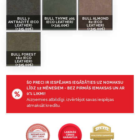
BULL 7
BULL THYME 205
BULL ALMOND
ANTRAZITE (ECO
(ECO LEATHER)
82 (ECO
LEATHER)
(+325.00€)
LEATHER)
(+325.00€)
(+325.00€)
BULL FOREST
162 (ECO
LEATHER)
(+325.00€)
ŠO PRECI IR IESPĒJAMS IEGĀDĀTIES UZ NOMAKSU
LĪDZ 12 MĒNEŠIEM - BEZ PIRMĀS IEMAKSAS UN AR
0% LIKMI!
Aizņemies atbildīgi, izvērtējot savas iespējas
atmaksāt kredītu.