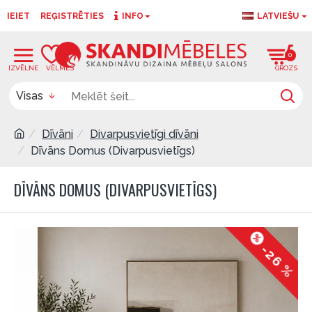
IEIET
REĢISTRĒTIES
INFO
LATVIEŠU
0
0
Visas
Dīvāni
Divarpusvietīgi dīvāni
Dīvāns Domus (Divarpusvietīgs)
DĪVĀNS DOMUS (DIVARPUSVIETĪGS)
-26 %