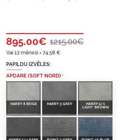
895.00€
1215.00€
Vai 12 mēneši =
74.58
€
PAPILDU IZVĒLES:
APDARE (SOFT NORD)
HARRY 8 BEIGE
HARRY 3 GREY
HARRY 5/1
LIGHT BROWN
HARRY 3/2 DARK
POINT 3 GREY
POINT 16 BLUE