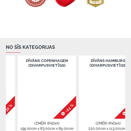
NO ŠĪS KATEGORIJAS
DĪVĀNS COPENHAGEN
DĪVĀNS HAMBURG
(DIVARPUSVIETĪGS)
(DIVARPUSVIETĪGS)
-24 %
%
-34 %
IZMĒRI (PxDxA)
IZMĒRI (PxDxA)
195.00cm x 83.00cm x 85.00cm
220.00cm x 113.00cm x