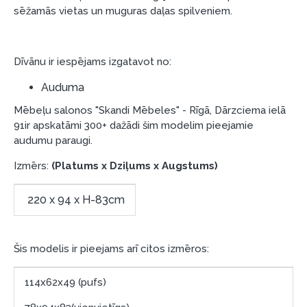
sēžamās vietas un muguras daļas spilveniem.
preču piegādes noteikumiem
, kā arī
garantijas un atgriesanas noteikumiem
.
Finansiālā atbildība:
Dīvānu ir iespējams izgatavot no:
Aicinām aizņemties atbildīgi! Pirms aizņemties,
lūdzu, izvērtējiet savas finansiālās iespējas.
Auduma
Mēbeļu salonos "Skandi Mēbeles" - Rīgā, Dārzciema ielā
91ir apskatāmi 300+ dažādi šim modelim pieejamie
audumu paraugi.
Izmērs:
(Platums x Dziļums x Augstums)
220 x 94 x H-83cm
Šis modelis ir pieejams arī citos izmēros:
114x62x49 (pufs)