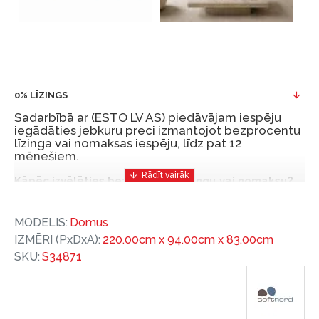
0% LĪZINGS
Sadarbībā ar (ESTO LV AS) piedāvājam iespēju
iegādāties jebkuru preci izmantojot bezprocentu
līzinga vai nomaksas iespēju, līdz pat 12
mēnešiem.
Kāpēc izvēlēties bezprocentu līzingu vai nomaksu?
Bezprocentu līzinga vai nomaksas iespēja ir ērts
MODELIS:
Domus
un izdevīgs finansēšanas risinājums, lai iegādātos
IZMĒRI (PxDxA):
220.00cm x 94.00cm x 83.00cm
vajadzīgās preces tulīt, bet par tām norēķinoties
SKU:
S34871
vēlāk.
Ar ESTO iegūstiet bezprocentu līzinga vai nomaksas
priekšrocības bez pirmās iemaksas un ar nomaksas
termiņu līdz 12 mēnešiem.