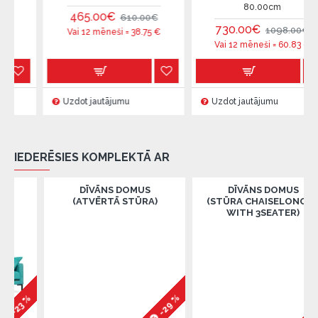
80.00cm
465.00€
610.00€
730.00€
1098.00€
Vai 12 mēneši =
38.75
€
Vai 12 mēneši =
60.83
€
Uzdot jautājumu
Uzdot jautājumu
IEDERĒSIES KOMPLEKTĀ AR
DĪVĀNS DOMUS
DĪVĀNS DOMUS
(ATVĒRTĀ STŪRA)
(STŪRA CHAISELONGUE
WITH 3SEATER)
-29 %
%
-23 %