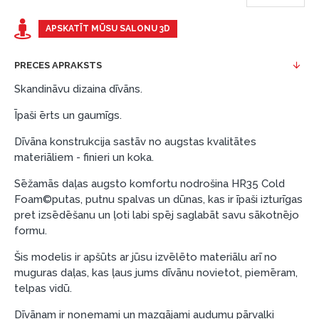
Piemērs: Preces cena 300 €, termiņš: 12 mēneši,
APSKATĪT MŪSU SALONU 3D
pirmā iemaksa: 0 €, ikmēneša maksājums: 25 €,
kopējā pārmaksa: 0 €.
PRECES APRAKSTS
Līzingu un nomaksu varat noformēt arī apmeklējot mūsu
Skandināvu dizaina dīvāns.
salonu Dārzciema ielā 91, Rīga, Latvija.
Īpaši ērts un gaumīgs.
Dokumentu prasības:
Dīvāna konstrukcija sastāv no augstas kvalitātes
ESTO LV AS (Dokumentu noformēšanai
materiāliem - finieri un koka.
nepieciešams Smart-ID, eParaksts eID, eParaksts
eID mobile, ESTO konts vai banka Swedbank,
Sēžamās daļas augsto komfortu nodrošina HR35 Cold
Foam©putas, putnu spalvas un dūnas, kas ir īpaši izturīgas
Luminor, SEB vai Citadele).
pret izsēdēšanu un ļoti labi spēj saglabāt savu sākotnējo
Līguma nosacījumi:
formu.
Līzinga līgumu drīkst parakstīt tikai tā persona,
Šis modelis ir apšūts ar jūsu izvēlēto materiālu arī no
kura ir norādīta kredīta saņemšanas līgumā.
muguras daļas, kas ļaus jums dīvānu novietot, piemēram,
telpas vidū.
Papildu informācija:
Dīvānam ir noņemami un mazgājami audumu pārvalki
Pirms kredīta noformēšanas, lūdzam iepazīties ar