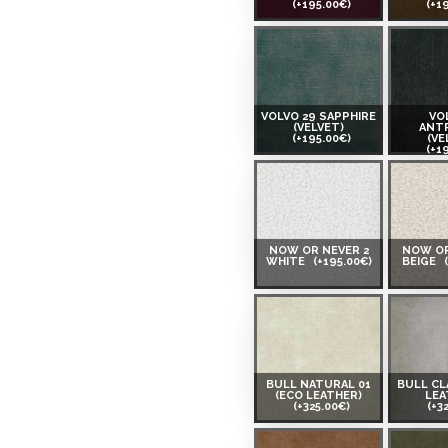
(+195.00€)
(+1
VOLVO 29 SAPPHIRE
VO
(VELVET)
ANT
(+195.00€)
(VE
(+1
NOW OR NEVER 2
NOW OR
WHITE
(+195.00€)
BEIGE
BULL NATURAL 01
BULL CL
(ECO LEATHER)
LEA
(+325.00€)
(+3