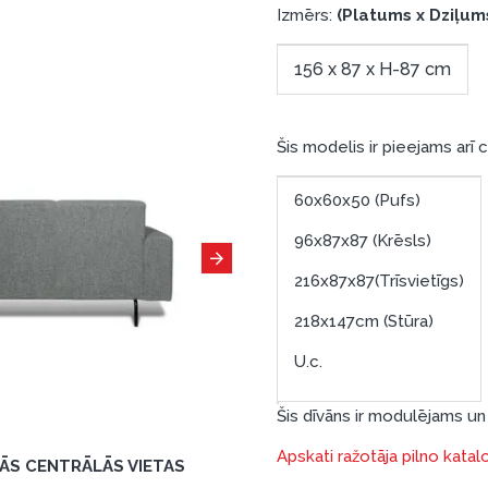
Izmērs:
(Platums x Dziļum
156 x 87 x H-87 cm
Šis modelis ir pieejams arī 
60x60x50 (Pufs)
96x87x87 (Krēsls)
216x87x87(Trīsvietīgs)
218x147cm (Stūra)
U.c.
Šis dīvāns ir modulējams un 
Apskati ražotāja pilno katal
TĀS CENTRĀLĀS VIETAS