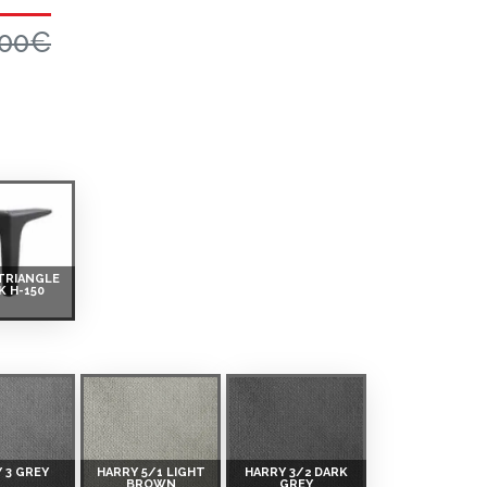
.00€
TRIANGLE
K H-150
 3 GREY
HARRY 5/1 LIGHT
HARRY 3/2 DARK
BROWN
GREY