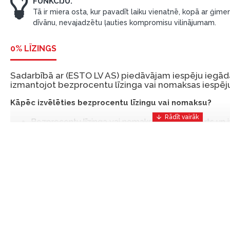
FUNKCIJU.
Tā ir miera osta, kur pavadīt laiku vienatnē, kopā ar ģimen
dīvānu, nevajadzētu ļauties kompromisu vilinājumam.
0% LĪZINGS
Sadarbībā ar (ESTO LV AS) piedāvājam iespēju iegādā
izmantojot bezprocentu līzinga vai nomaksas iespēju
Kāpēc izvēlēties bezprocentu līzingu vai nomaksu?
Bezprocentu līzinga vai nomaksas iespēja ir ērts un
risinājums, lai iegādātos vajadzīgās preces tulīt, bet
Ar ESTO iegūstiet bezprocentu līzinga vai nomaksas pr
iemaksas un ar nomaksas termiņu līdz 12 mēnešiem.
Piemērs: Preces cena 300 €, termiņš: 12 mēneši, pi
maksājums: 25 €, kopējā pārmaksa: 0 €.
Līzingu un nomaksu varat noformēt arī apmeklējot mūsu salon
Latvija.