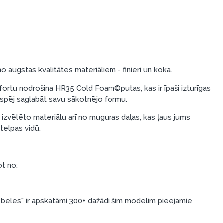
o augstas kvalitātes materiāliem - finieri un koka.
rtu nodrošina HR35 Cold Foam©putas, kas ir īpaši izturīgas
i spēj saglabāt savu sākotnējo formu.
u izvēlēto materiālu arī no muguras daļas, kas ļaus jums
telpas vidū.
ot no:
eles" ir apskatāmi 300+ dažādi šim modelim pieejamie