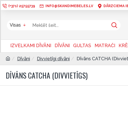
(+371) 25755739
INFO@SKANDIMEBELES.LV
DĀRZCIEMA IEL
Visas
IZVELKAMI DĪVĀNI
DĪVĀNI
GULTAS
MATRAČI
KRĒ
Dīvāni
Divvietīgi dīvāni
Dīvāns CATCHA (Divviet
DĪVĀNS CATCHA (DIVVIETĪGS)