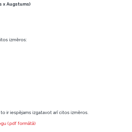
s x Augstums)
citos izmēros:
to ir iespējams izgatavot arī citos izmēros.
ogu (.pdf formātā)