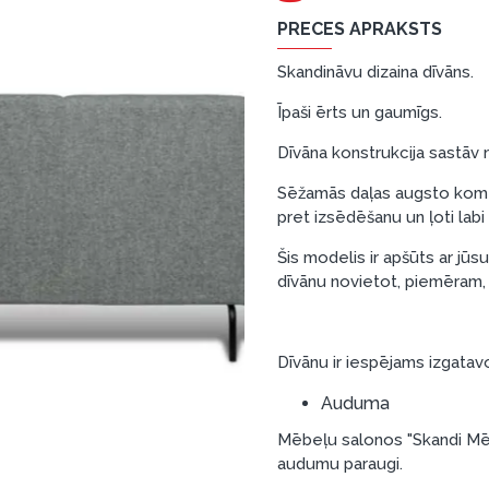
PRECES APRAKSTS
Skandināvu dizaina dīvāns.
Īpaši ērts un gaumīgs.
Dīvāna konstrukcija sastāv n
Sēžamās daļas augsto komfo
pret izsēdēšanu un ļoti lab
Šis modelis ir apšūts ar jūs
dīvānu novietot, piemēram, 
Dīvānu ir iespējams izgatav
Auduma
Mēbeļu salonos "Skandi Mēb
audumu paraugi.