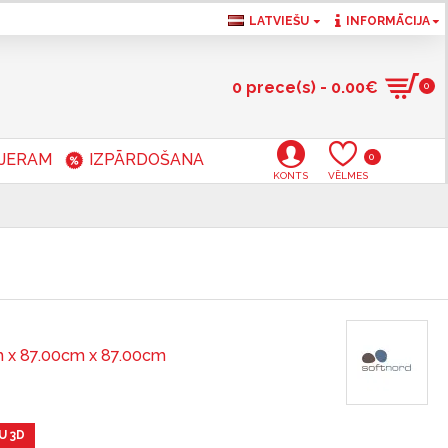
LATVIEŠU
INFORMĀCIJA
0 prece(s) - 0.00€
0
RJERAM
IZPĀRDOŠANA
0
KONTS
VĒLMES
 x 87.00cm x 87.00cm
U 3D