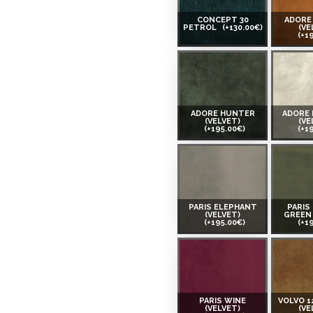
CONCEPT 30
ADORE
PETROL
(+130.00€)
(VE
(+1
ADORE HUNTER
ADORE
(VELVET)
(VE
(+195.00€)
(+1
PARIS ELEPHANT
PARIS
(VELVET)
GREEN 
(+195.00€)
(+1
PARIS WINE
VOLVO 1
(VELVET)
(VE