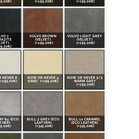
95.00€)
(+195.00€)
(+195.00€)
LVO 7
VOLVO BROWN
VOLVO LIGHT GREY
RAZITE
(VELVET)
(VELVET)
LVET)
(+195.00€)
(+195.00€)
95.00€)
 NEVER 8
NOW OR NEVER 4
NOW OR NEVER 3/3
(+195.00€)
SAND
(+195.00€)
WARM GREY
(+195.00€)
AY 84 (ECO
BULL 3 GREY (ECO
BULL 12 CARAMEL
THER)
LEATHER)
(ECO LEATHER)
25.00€)
(+325.00€)
(+325.00€)