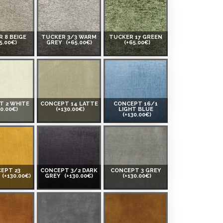
 8 BEIGE
TUCKER 3/3 WARM
TUCKER 17 GREEN
5.00€)
GREY
(+65.00€)
(+65.00€)
T 2 WHITE
CONCEPT 14 LATTE
CONCEPT 16/1
30.00€)
(+130.00€)
LIGHT BLUE
(+130.00€)
EPT 23
CONCEPT 3/2 DARK
CONCEPT 3 GREY
(+130.00€)
GREY
(+130.00€)
(+130.00€)