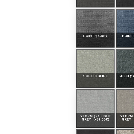
 Smart-ID, eParaksts eID,
nk, Luminor, SEB vai
POINT 3 GREY
POINT
 ir norādīta kredīta saņemšanas
SOLID 8 BEIGE
SOLID 7
eču piegādes noteikumiem
,
 izvērtējiet savas finansiālās
STORM 3/1 LIGHT
STORM 
GREY
(+65.00€)
GREY