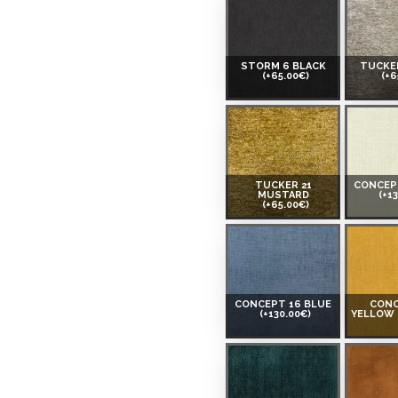
STORM 6 BLACK
TUCKER
(+65.00€)
(+6
TUCKER 21
CONCEP
MUSTARD
(+1
(+65.00€)
CONCEPT 16 BLUE
CONC
(+130.00€)
YELLOW