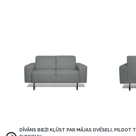
DĪVĀNS BIEŽI KĻŪST PAR MĀJAS DVĒSELI, PILDOT 