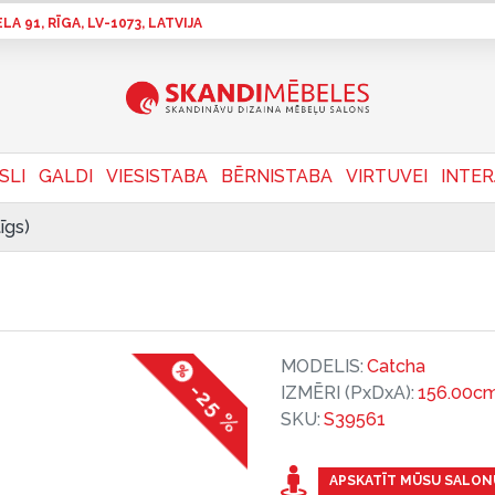
A 91, RĪGA, LV-1073, LATVIJA
SLI
GALDI
VIESISTABA
BĒRNISTABA
VIRTUVEI
INTE
īgs)
MODELIS:
Catcha
-25 %
IZMĒRI (PxDxA):
156.00cm
SKU:
S39561
APSKATĪT MŪSU SALON