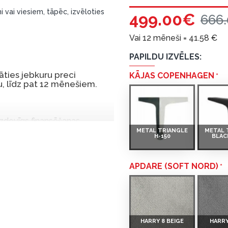
i vai viesiem, tāpēc, izvēloties
499.00€
666
Vai 12 mēneši =
41.58
€
PAPILDU IZVĒLES:
ties jebkuru preci
KĀJAS COPENHAGEN
, līdz pat 12 mēnešiem.
 izdevīgs finansēšanas
METAL TRIANGLE
METAL 
 par tām norēķinoties vēlāk.
H-150
BLAC
iekšrocības bez pirmās
APDARE (SOFT NORD)
rmā iemaksa: 0 €, ikmēneša
u Dārzciema ielā 91, Rīga,
HARRY 8 BEIGE
HARRY