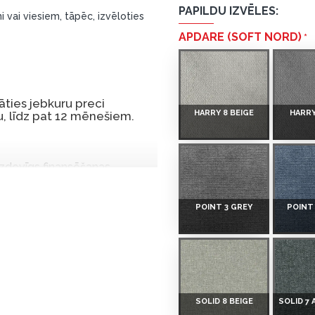
PAPILDU IZVĒLES:
i vai viesiem, tāpēc, izvēloties
APDARE (SOFT NORD)
ties jebkuru preci
HARRY 8 BEIGE
HARRY
, līdz pat 12 mēnešiem.
 izdevīgs finansēšanas
 par tām norēķinoties vēlāk.
iekšrocības bez pirmās
POINT 3 GREY
POINT
rmā iemaksa: 0 €, ikmēneša
u Dārzciema ielā 91, Rīga,
SOLID 8 BEIGE
SOLID 7