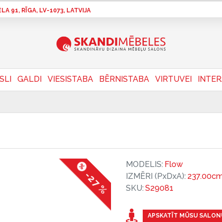
A 91, RĪGA, LV-1073, LATVIJA
SLI
GALDI
VIESISTABA
BĒRNISTABA
VIRTUVEI
INTE
MODELIS:
Flow
-27 %
IZMĒRI (PxDxA):
237.00cm
SKU:
S29081
APSKATĪT MŪSU SALON