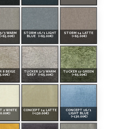
3/3 WARM
STORM 16/1 LIGHT
STORM 14 LATTE
(+65.00€)
BLUE
(+65.00€)
(+65.00€)
 8 BEIGE
TUCKER 3/3 WARM
TUCKER 17 GREEN
5.00€)
GREY
(+65.00€)
(+65.00€)
T 2 WHITE
CONCEPT 14 LATTE
CONCEPT 16/1
30.00€)
(+130.00€)
LIGHT BLUE
(+130.00€)