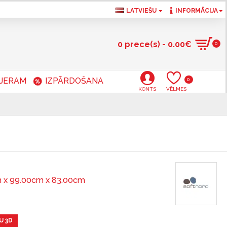
LATVIEŠU
INFORMĀCIJA
0 prece(s) - 0.00€
0
RJERAM
IZPĀRDOŠANA
0
KONTS
VĒLMES
 x 99.00cm x 83.00cm
U 3D