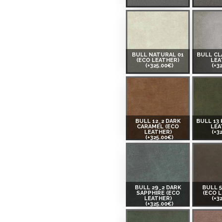
BULL NATURAL 01
BULL CL
(ECO LEATHER)
LEA
(+325.00€)
(+3
BULL 12_2 DARK
BULL 13 
CARAMEL (ECO
LEA
LEATHER)
(+3
(+325.00€)
BULL 29_2 DARK
BULL 
SAPPHIRE (ECO
(ECO 
LEATHER)
(+3
(+325.00€)