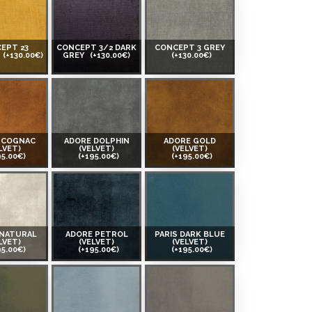
EPT 23
CONCEPT 3/2 DARK
CONCEPT 3 GREY
(+130.00€)
GREY
(+130.00€)
(+130.00€)
 COGNAC
ADORE DOLPHIN
ADORE GOLD
LVET)
(VELVET)
(VELVET)
95.00€)
(+195.00€)
(+195.00€)
 NATURAL
ADORE PETROL
PARIS DARK BLUE
LVET)
(VELVET)
(VELVET)
95.00€)
(+195.00€)
(+195.00€)