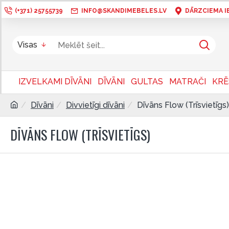
(+371) 25755739
INFO@SKANDIMEBELES.LV
DĀRZCIEMA IEL
Visas
IZVELKAMI DĪVĀNI
DĪVĀNI
GULTAS
MATRAČI
KRĒ
Dīvāni
Divvietīgi dīvāni
Dīvāns Flow (Trīsvietīgs)
DĪVĀNS FLOW (TRĪSVIETĪGS)