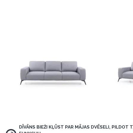
DĪVĀNS BIEŽI KĻŪST PAR MĀJAS DVĒSELI, PILDOT 