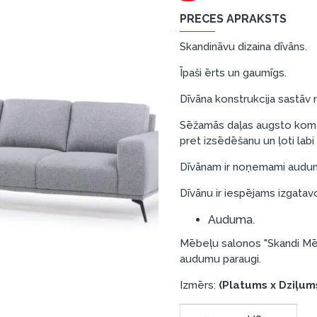
PRECES APRAKSTS
Skandināvu dizaina dīvāns.
Īpaši ērts un gaumīgs.
Dīvāna konstrukcija sastāv n
Sēžamās daļas augsto komfo
pret izsēdēšanu un ļoti lab
Dīvānam ir noņemami audum
Dīvānu ir iespējams izgatav
Auduma.
Mēbeļu salonos "Skandi Mēb
audumu paraugi.
Izmērs:
(Platums x Dziļum