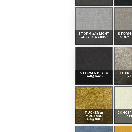
 Smart-ID, eParaksts eID,
nk, Luminor, SEB vai
STORM 3/1 LIGHT
STORM 
GREY
(+65.00€)
GREY
 ir norādīta kredīta saņemšanas
STORM 6 BLACK
TUCKER
(+65.00€)
(+6
eču piegādes noteikumiem
,
 izvērtējiet savas finansiālās
TUCKER 21
CONCEP
MUSTARD
(+1
(+65.00€)