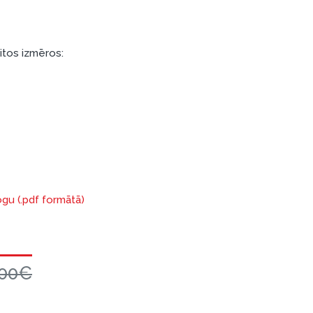
citos izmēros:
ogu (.pdf formātā)
.00€