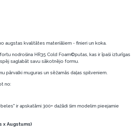
o augstas kvalitātes materiāliem - finieri un koka.
rtu nodrošina HR35 Cold Foam©putas, kas ir īpaši izturīgas
i spēj saglabāt savu sākotnējo formu.
u pārvalki muguras un sēžamās daļas spilveniem.
ot no:
eles" ir apskatāmi 300+ dažādi šim modelim pieejamie
s x Augstums)