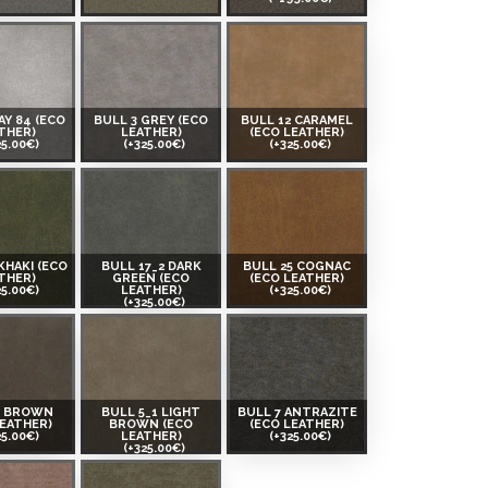
AY 84 (ECO
BULL 3 GREY (ECO
BULL 12 CARAMEL
THER)
LEATHER)
(ECO LEATHER)
25.00€)
(+325.00€)
(+325.00€)
KHAKI (ECO
BULL 17_2 DARK
BULL 25 COGNAC
THER)
GREEN (ECO
(ECO LEATHER)
25.00€)
LEATHER)
(+325.00€)
(+325.00€)
5 BROWN
BULL 5_1 LIGHT
BULL 7 ANTRAZITE
LEATHER)
BROWN (ECO
(ECO LEATHER)
25.00€)
LEATHER)
(+325.00€)
(+325.00€)