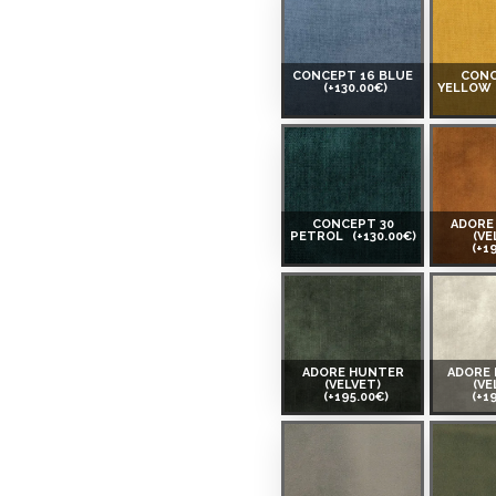
CONCEPT 16 BLUE
CONC
(+130.00€)
YELLOW
CONCEPT 30
ADORE
PETROL
(+130.00€)
(VE
(+1
ADORE HUNTER
ADORE
(VELVET)
(VE
(+195.00€)
(+1