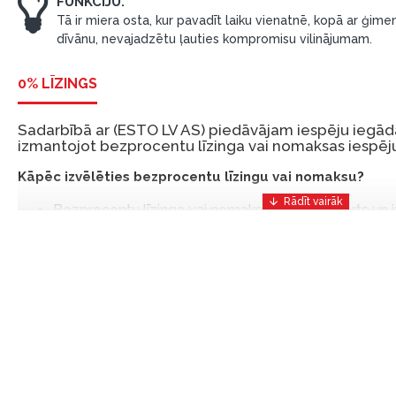
FUNKCIJU.
Tā ir miera osta, kur pavadīt laiku vienatnē, kopā ar ģimen
dīvānu, nevajadzētu ļauties kompromisu vilinājumam.
0% LĪZINGS
Sadarbībā ar (ESTO LV AS) piedāvājam iespēju iegādā
izmantojot bezprocentu līzinga vai nomaksas iespēju
Kāpēc izvēlēties bezprocentu līzingu vai nomaksu?
Bezprocentu līzinga vai nomaksas iespēja ir ērts un
risinājums, lai iegādātos vajadzīgās preces tulīt, bet
Ar ESTO iegūstiet bezprocentu līzinga vai nomaksas pr
iemaksas un ar nomaksas termiņu līdz 12 mēnešiem.
Piemērs: Preces cena 300 €, termiņš: 12 mēneši, pi
maksājums: 25 €, kopējā pārmaksa: 0 €.
Līzingu un nomaksu varat noformēt arī apmeklējot mūsu salon
Latvija.