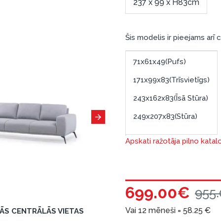
237 x 99 x H83cm
Šis modelis ir pieejams arī 
71x61x49(Pufs)
171x99x83(Trīsvietīgs)
243x162x83(Īsā Stūra)
249x207x83(Stūra)
Apskati ražotāja pilno katal
699.00€
955
Vai 12 mēneši =
58.25
€
TĀS CENTRĀLĀS VIETAS