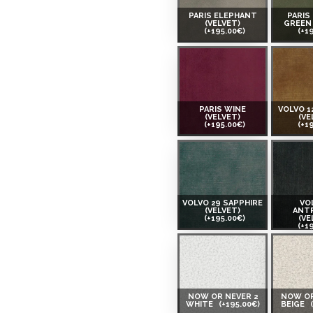
PARIS ELEPHANT
PARIS
(VELVET)
GREEN 
(+195.00€)
(+1
PARIS WINE
VOLVO 1
(VELVET)
(VE
(+195.00€)
(+1
VOLVO 29 SAPPHIRE
VO
(VELVET)
ANT
(+195.00€)
(VE
(+1
NOW OR NEVER 2
NOW OR
WHITE
(+195.00€)
BEIGE