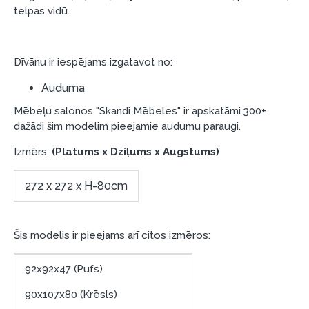
telpas vidū.
preču piegādes noteikumiem
, kā arī
garantijas un atgriesanas noteikumiem
.
Finansiālā atbildība:
Dīvānu ir iespējams izgatavot no:
Aicinām aizņemties atbildīgi! Pirms aizņemties,
lūdzu, izvērtējiet savas finansiālās iespējas.
Auduma
Mēbeļu salonos "Skandi Mēbeles" ir apskatāmi 300+
dažādi šim modelim pieejamie audumu paraugi.
Izmērs:
(Platums x Dziļums x Augstums)
272 x 272 x H-80cm
Šis modelis ir pieejams arī citos izmēros:
92x92x47 (Pufs)
90x107x80 (Krēsls)