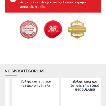
Aizņemies atbildīgi, izvērtējot savas iespējas
atmaksāt kredītu.
NO ŠĪS KATEGORIJAS
DĪVĀNS AMSTERDAM
DĪVĀNS ARSENAL
(STŪRA ATVĒRTĀ)
(ATVĒRTĀ STŪRA)
(MODULĀRS)