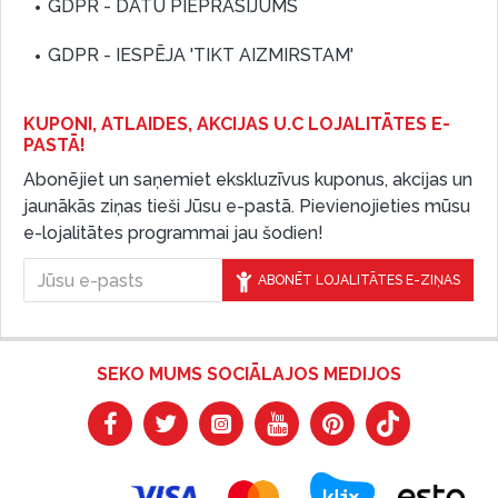
GDPR - DATU PIEPRASĪJUMS
GDPR - IESPĒJA 'TIKT AIZMIRSTAM'
KUPONI, ATLAIDES, AKCIJAS U.C LOJALITĀTES E-
PASTĀ!
Abonējiet un saņemiet ekskluzīvus kuponus, akcijas un
jaunākās ziņas tieši Jūsu e-pastā. Pievienojieties mūsu
e-lojalitātes programmai jau šodien!
ABONĒT LOJALITĀTES E-ZIŅAS
SEKO MUMS SOCIĀLAJOS MEDIJOS