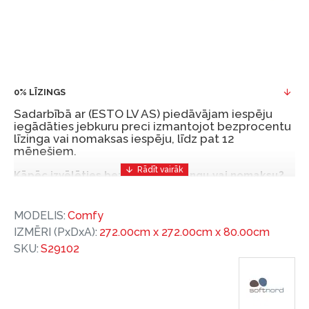
0% LĪZINGS
Sadarbībā ar (ESTO LV AS) piedāvājam iespēju
iegādāties jebkuru preci izmantojot bezprocentu
līzinga vai nomaksas iespēju, līdz pat 12
mēnešiem.
Kāpēc izvēlēties bezprocentu līzingu vai nomaksu?
Bezprocentu līzinga vai nomaksas iespēja ir ērts
MODELIS:
Comfy
un izdevīgs finansēšanas risinājums, lai iegādātos
IZMĒRI (PxDxA):
272.00cm x 272.00cm x 80.00cm
vajadzīgās preces tulīt, bet par tām norēķinoties
SKU:
S29102
vēlāk.
Ar ESTO iegūstiet bezprocentu līzinga vai nomaksas
priekšrocības bez pirmās iemaksas un ar nomaksas
termiņu līdz 12 mēnešiem.