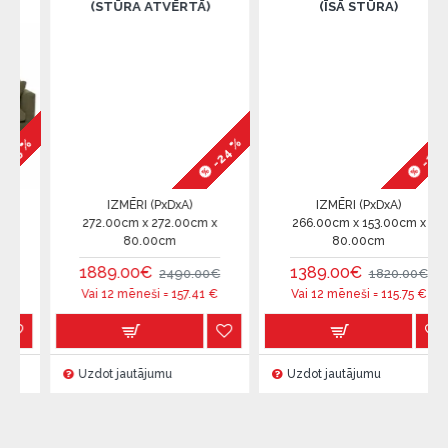
(STŪRA ATVĒRTĀ)
(ĪSĀ STŪRA)
-24 %
-24 %
%
IZMĒRI (PxDxA)
IZMĒRI (PxDxA)
272.00cm x 272.00cm x
266.00cm x 153.00cm x
80.00cm
80.00cm
1889.00€
1389.00€
2490.00€
1820.00€
Vai 12 mēneši =
157.41
€
Vai 12 mēneši =
115.75
€
Uzdot jautājumu
Uzdot jautājumu