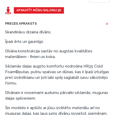
Piemērs: Preces cena 300 €, termiņš: 12 mēneši,
APSKATĪT MŪSU SALONU 3D
pirmā iemaksa: 0 €, ikmēneša maksājums: 25 €,
kopējā pārmaksa: 0 €.
PRECES APRAKSTS
Līzingu un nomaksu varat noformēt arī apmeklējot mūsu
Skandināvu dizaina dīvāns.
salonu Dārzciema ielā 91, Rīga, Latvija.
Īpaši ērts un gaumīgs.
Dokumentu prasības:
Dīvāna konstrukcija sastāv no augstas kvalitātes
ESTO LV AS (Dokumentu noformēšanai
materiāliem - finieri un koka.
nepieciešams Smart-ID, eParaksts eID, eParaksts
eID mobile, ESTO konts vai banka Swedbank,
Sēžamās daļas augsto komfortu nodrošina HR35 Cold
Foam©putas, putnu spalvas un dūnas, kas ir īpaši izturīgas
Luminor, SEB vai Citadele).
pret izsēdēšanu un ļoti labi spēj saglabāt savu sākotnējo
Līguma nosacījumi:
formu.
Līzinga līgumu drīkst parakstīt tikai tā persona,
Dīvānam ir noņemami audumu pārvalki sēžamās, muguras
kura ir norādīta kredīta saņemšanas līgumā.
daļas spilveniem.
Papildu informācija:
Šis modelis ir apšūts ar jūsu izvēlēto materiālu arī no
muguras daļas, kas ļaus jums dīvānu novietot, piemēram,
Pirms kredīta noformēšanas, lūdzam iepazīties ar