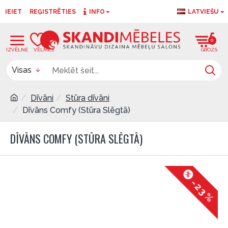
IEIET
REĢISTRĒTIES
INFO
LATVIEŠU
0
0
Visas
Dīvāni
Stūra dīvāni
Dīvāns Comfy (Stūra Slēgtā)
DĪVĀNS COMFY (STŪRA SLĒGTĀ)
-23 %