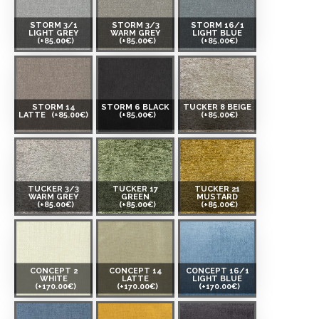
STORM 3/1
STORM 3/3
STORM 16/1
LIGHT GREY
WARM GREY
LIGHT BLUE
(+85.00€)
(+85.00€)
(+85.00€)
STORM 14
STORM 6 BLACK
TUCKER 8 BEIGE
LATTE
(+85.00€)
(+85.00€)
(+85.00€)
TUCKER 3/3
TUCKER 17
TUCKER 21
WARM GREY
GREEN
MUSTARD
(+85.00€)
(+85.00€)
(+85.00€)
CONCEPT 2
CONCEPT 14
CONCEPT 16/1
WHITE
LATTE
LIGHT BLUE
(+170.00€)
(+170.00€)
(+170.00€)