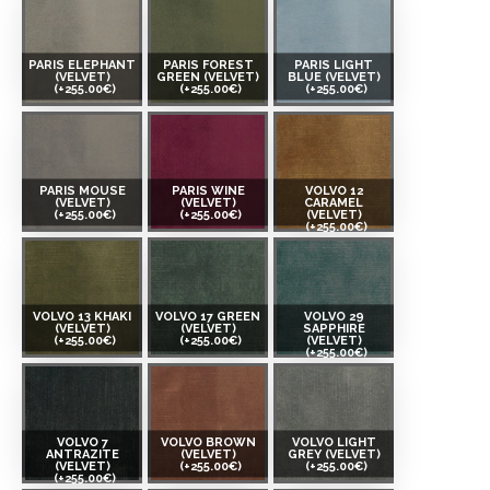
PARIS ELEPHANT
PARIS FOREST
PARIS LIGHT
(VELVET)
GREEN (VELVET)
BLUE (VELVET)
(+255.00€)
(+255.00€)
(+255.00€)
PARIS MOUSE
PARIS WINE
VOLVO 12
(VELVET)
(VELVET)
CARAMEL
(+255.00€)
(+255.00€)
(VELVET)
(+255.00€)
VOLVO 13 KHAKI
VOLVO 17 GREEN
VOLVO 29
(VELVET)
(VELVET)
SAPPHIRE
(+255.00€)
(+255.00€)
(VELVET)
(+255.00€)
VOLVO 7
VOLVO BROWN
VOLVO LIGHT
ANTRAZITE
(VELVET)
GREY (VELVET)
(VELVET)
(+255.00€)
(+255.00€)
(+255.00€)