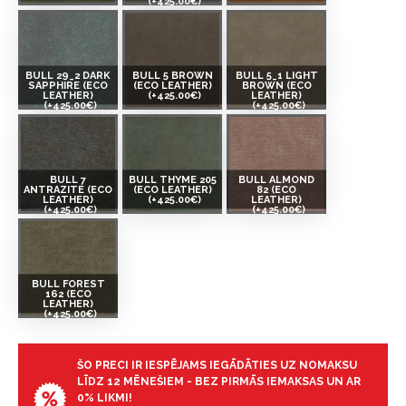
(+425.00€)
BULL 29_2 DARK
BULL 5 BROWN
BULL 5_1 LIGHT
SAPPHIRE (ECO
(ECO LEATHER)
BROWN (ECO
LEATHER)
(+425.00€)
LEATHER)
(+425.00€)
(+425.00€)
BULL 7
BULL THYME 205
BULL ALMOND
ANTRAZITE (ECO
(ECO LEATHER)
82 (ECO
LEATHER)
(+425.00€)
LEATHER)
(+425.00€)
(+425.00€)
BULL FOREST
162 (ECO
LEATHER)
(+425.00€)
ŠO PRECI IR IESPĒJAMS IEGĀDĀTIES UZ NOMAKSU
LĪDZ 12 MĒNEŠIEM - BEZ PIRMĀS IEMAKSAS UN AR
0% LIKMI!