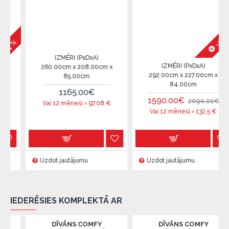
-24 %
%
IZMĒRI (PxDxA)
IZMĒRI (PxDxA)
260.00cm x 208.00cm x
292.00cm x 227.00cm x
85.00cm
84.00cm
1165.00€
1590.00€
2090.00€
Vai 12 mēneši =
97.08
€
Vai 12 mēneši =
132.5
€
Uzdot jautājumu
Uzdot jautājumu
IEDERĒSIES KOMPLEKTĀ AR
DĪVĀNS COMFY
DĪVĀNS COMFY