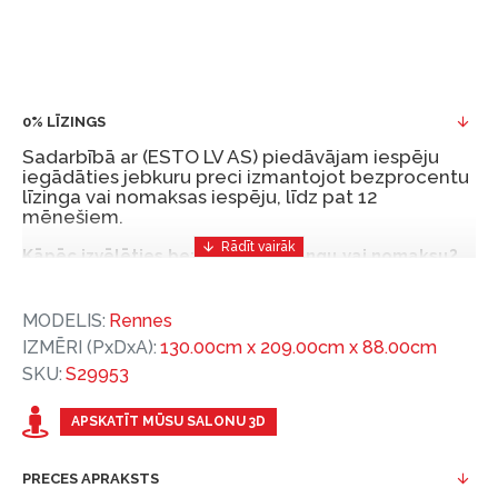
0% LĪZINGS
Sadarbībā ar (ESTO LV AS) piedāvājam iespēju
iegādāties jebkuru preci izmantojot bezprocentu
līzinga vai nomaksas iespēju, līdz pat 12
mēnešiem.
Kāpēc izvēlēties bezprocentu līzingu vai nomaksu?
Bezprocentu līzinga vai nomaksas iespēja ir ērts
MODELIS:
Rennes
un izdevīgs finansēšanas risinājums, lai iegādātos
IZMĒRI (PxDxA):
130.00cm x 209.00cm x 88.00cm
vajadzīgās preces tulīt, bet par tām norēķinoties
SKU:
S29953
vēlāk.
Ar ESTO iegūstiet bezprocentu līzinga vai nomaksas
APSKATĪT MŪSU SALONU 3D
priekšrocības bez pirmās iemaksas un ar nomaksas
termiņu līdz 12 mēnešiem.
PRECES APRAKSTS