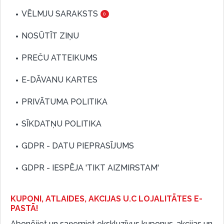
VĒLMJU SARAKSTS
0
NOSŪTĪT ZIŅU
PREČU ATTEIKUMS
E-DĀVANU KARTES
PRIVĀTUMA POLITIKA
SĪKDATŅU POLITIKA
GDPR - DATU PIEPRASĪJUMS
GDPR - IESPĒJA 'TIKT AIZMIRSTAM'
KUPONI, ATLAIDES, AKCIJAS U.C LOJALITĀTES E-
PASTĀ!
Abonējiet un saņemiet ekskluzīvus kuponus, akcijas un