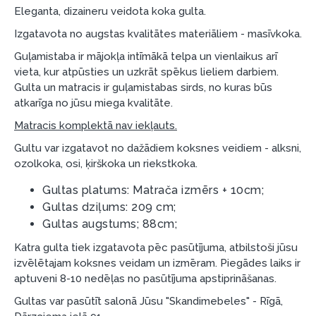
Piemērs: Preces cena 300 €, termiņš: 12 mēneši,
Eleganta, dizaineru veidota koka gulta.
pirmā iemaksa: 0 €, ikmēneša maksājums: 25 €,
Izgatavota no augstas kvalitātes materiāliem - masīvkoka.
kopējā pārmaksa: 0 €.
Guļamistaba ir mājokļa intīmākā telpa un vienlaikus arī
Līzingu un nomaksu varat noformēt arī apmeklējot mūsu
vieta, kur atpūsties un uzkrāt spēkus lieliem darbiem.
salonu Dārzciema ielā 91, Rīga, Latvija.
Gulta un matracis ir guļamistabas sirds, no kuras būs
atkarīga no jūsu miega kvalitāte.
Dokumentu prasības:
Matracis komplektā nav iekļauts.
ESTO LV AS (Dokumentu noformēšanai
nepieciešams Smart-ID, eParaksts eID, eParaksts
Gultu var izgatavot no dažādiem koksnes veidiem - alksni,
ozolkoka, osi, ķirškoka un riekstkoka.
eID mobile, ESTO konts vai banka Swedbank,
Luminor, SEB vai Citadele).
Gultas platums: Matrača izmērs + 10cm;
Līguma nosacījumi:
Gultas dziļums: 209 cm;
Gultas augstums; 88cm;
Līzinga līgumu drīkst parakstīt tikai tā persona,
Katra gulta tiek izgatavota pēc pasūtījuma, atbilstoši jūsu
kura ir norādīta kredīta saņemšanas līgumā.
izvēlētajam koksnes veidam un izmēram. Piegādes laiks ir
Papildu informācija:
aptuveni 8-10 nedēļas no pasūtījuma apstiprināšanas.
Pirms kredīta noformēšanas, lūdzam iepazīties ar
Gultas var pasūtīt salonā Jūsu "Skandimebeles" - Rīgā,
preču piegādes noteikumiem
, kā arī