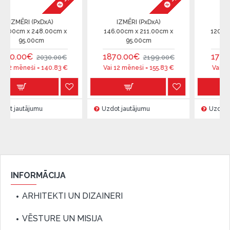
PxDxA)
IZMĒRI (PxDxA)
IZMĒRI (PxDxA
48.00cm x
146.00cm x 211.00cm x
120.00cm x 209.0
cm
95.00cm
100.00cm
1870.00€
1770.00€
2030.00€
2199.00€
2182
 =
140.83
€
Vai 12 mēneši =
155.83
€
Vai 12 mēneši =
147
mu
Uzdot jautājumu
Uzdot jautājumu
INFORMĀCIJA
ARHITEKTI UN DIZAINERI
VĒSTURE UN MISIJA