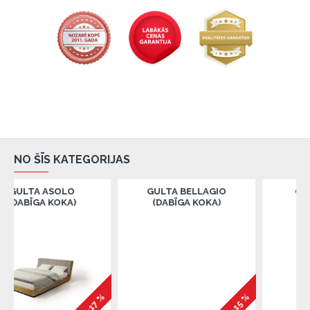
NO ŠĪS KATEGORIJAS
ASOLO
GULTA BELLAGIO
GULTA BURA
 KOKA)
(DABĪGA KOKA)
(DABĪGA KOK
-17 %
-15 %