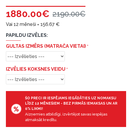
1880.00€
2190.00€
Vai 12 mēneši =
156.67
€
PAPILDU IZVĒLES:
GULTAS IZMĒRS (MATRAČA VIETAI)
IZVĒLIES KOKSNES VEIDU
ŠO PRECI IR IESPĒJAMS IEGĀDĀTIES UZ NOMAKSU
LĪDZ 12 MĒNEŠIEM - BEZ PIRMĀS IEMAKSAS UN AR
0% LIKMI!
Aizņemies atbildīgi, izvērtējot savas iespējas
atmaksāt kredītu.