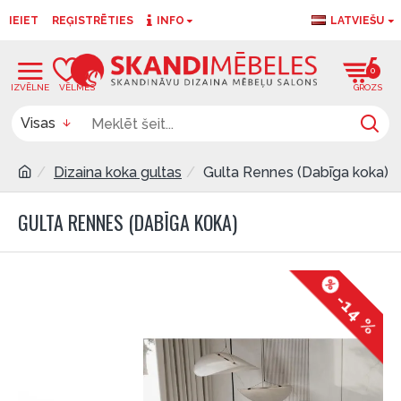
IEIET
REĢISTRĒTIES
INFO
LATVIEŠU
0
0
Visas
Dizaina koka gultas
Gulta Rennes (Dabīga koka)
GULTA RENNES (DABĪGA KOKA)
-14 %