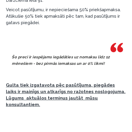
Dārzciema ielā 91.
garantijas un atgriesanas noteikumiem
.
Veicot pasūtījumu, ir nepieciešama 50% priekšapmaksa.
Atlikušie 50% tiek apmaksāti pēc tam, kad pasūtījums ir
Finansiālā atbildība:
gatavs piegādei.
Aicinām aizņemties atbildīgi! Pirms aizņemties,
lūdzu, izvērtējiet savas finansiālās iespējas.
Šo preci ir iespējams iegādāties uz nomaksu līdz 12
mēnešiem - bez pirmās iemaksas un ar 0% likmi!
Gulta tiek izgatavota pēc pasūtījuma, piegādes
laiks ir mainīgs un atkarīgs no ražotnes noslogojuma.
Lūgums aktuālos termiņus jautāt mūsu
konsultantiem.