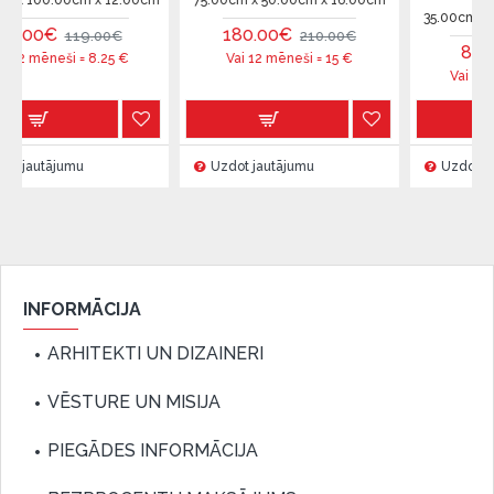
cm x 12.00cm
75.00cm x 50.00cm x 16.00cm
35.00cm x 45.00cm x 
180.00€
19.00€
210.00€
85.00€
99.0
 =
8.25
€
Vai 12 mēneši =
15
€
Vai 12 mēneši =
7.0
mu
Uzdot jautājumu
Uzdot jautājumu
INFORMĀCIJA
ARHITEKTI UN DIZAINERI
VĒSTURE UN MISIJA
PIEGĀDES INFORMĀCIJA