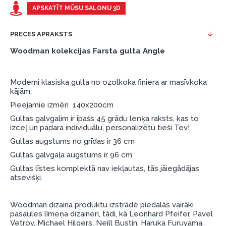
Piemērs: Preces cena 300 €, termiņš: 12 mēneši,
APSKATĪT MŪSU SALONU 3D
pirmā iemaksa: 0 €, ikmēneša maksājums: 25 €,
kopējā pārmaksa: 0 €.
PRECES APRAKSTS
Līzingu un nomaksu varat noformēt arī apmeklējot mūsu
Woodman kolekcijas Farsta gulta Angle
salonu Dārzciema ielā 91, Rīga, Latvija.
Dokumentu prasības:
Moderni klasiska gulta no ozolkoka finiera ar masīvkoka
kājām;
ESTO LV AS (Dokumentu noformēšanai
Pieejamie izmēri 140x200cm
nepieciešams Smart-ID, eParaksts eID, eParaksts
eID mobile, ESTO konts vai banka Swedbank,
Gultas galvgalim ir īpašs 45 grādu leņķa raksts, kas to
izceļ un padara individuālu, personalizētu tieši Tev!
Luminor, SEB vai Citadele).
Gultas augstums no grīdas ir 36 cm
Līguma nosacījumi:
Gultas galvgaļa augstums ir 96 cm
Līzinga līgumu drīkst parakstīt tikai tā persona,
Gultas līstes komplektā nav iekļautas, tās jāiegādājas
kura ir norādīta kredīta saņemšanas līgumā.
atsevišķi.
Papildu informācija:
Woodman dizaina produktu izstrādē piedalās vairāki
Pirms kredīta noformēšanas, lūdzam iepazīties ar
pasaules līmeņa dizaineri, tādi, kā Leonhard Pfeifer, Pavel
Vetrov, Michael Hilgers, Neill Bustin, Haruka Furuyama,
preču piegādes noteikumiem
, kā arī