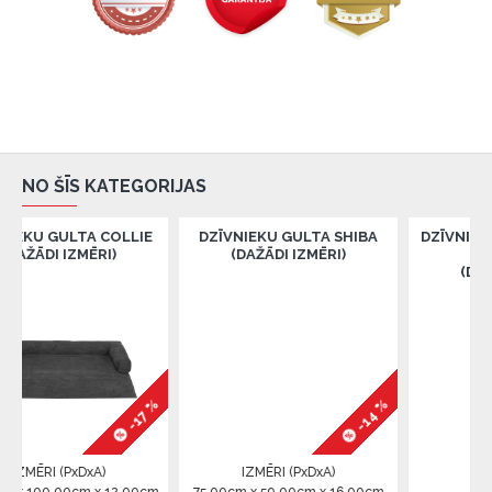
NO ŠĪS KATEGORIJAS
TA COLLIE
DZĪVNIEKU GULTA SHIBA
DZĪVNIEKU TREPES 
ZMĒRI)
(DAŽĀDI IZMĒRI)
HELPER
(DAŽĀDI IZMĒRI
-14 %
-17 %
xDxA)
IZMĒRI (PxDxA)
IZMĒRI (PxDxA)