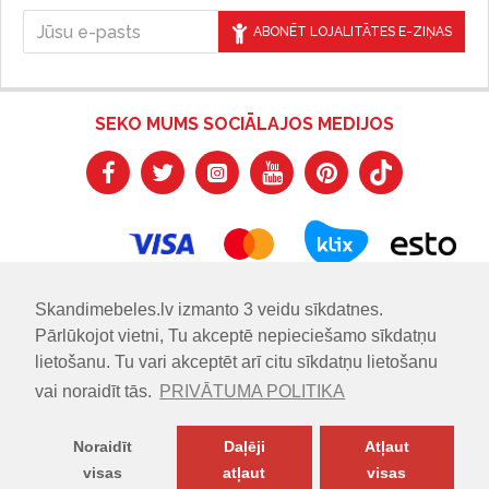
ABONĒT LOJALITĀTES E-ZIŅAS
SEKO MUMS SOCIĀLAJOS MEDIJOS
Skandimebeles.lv izmanto 3 veidu sīkdatnes.
Pārlūkojot vietni, Tu akceptē nepieciešamo sīkdatņu
lietošanu. Tu vari akceptēt arī citu sīkdatņu lietošanu
vai noraidīt tās.
PRIVĀTUMA POLITIKA
Noraidīt
Daļēji
Atļaut
visas
atļaut
visas