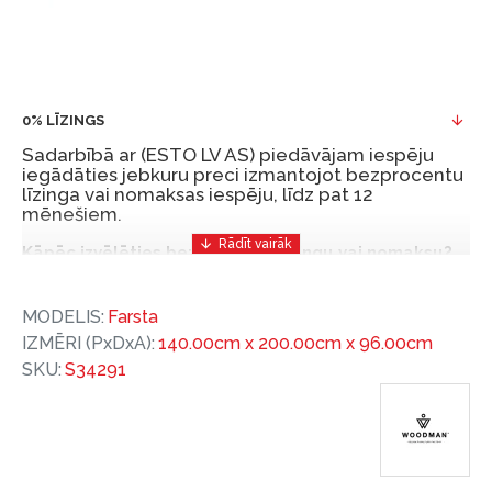
0% LĪZINGS
Sadarbībā ar (ESTO LV AS) piedāvājam iespēju
iegādāties jebkuru preci izmantojot bezprocentu
līzinga vai nomaksas iespēju, līdz pat 12
mēnešiem.
Kāpēc izvēlēties bezprocentu līzingu vai nomaksu?
Bezprocentu līzinga vai nomaksas iespēja ir ērts
MODELIS:
Farsta
un izdevīgs finansēšanas risinājums, lai iegādātos
IZMĒRI (PxDxA):
140.00cm x 200.00cm x 96.00cm
vajadzīgās preces tulīt, bet par tām norēķinoties
SKU:
S34291
vēlāk.
Ar ESTO iegūstiet bezprocentu līzinga vai nomaksas
priekšrocības bez pirmās iemaksas un ar nomaksas
termiņu līdz 12 mēnešiem.