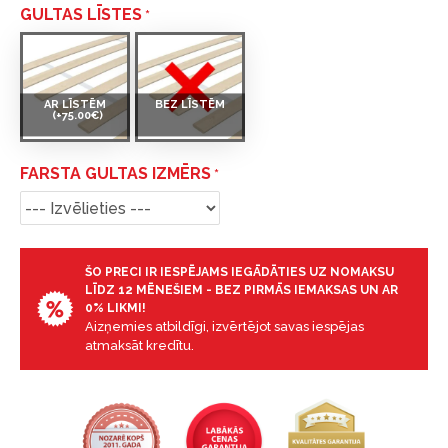
GULTAS LĪSTES
AR LĪSTĒM
BEZ LĪSTĒM
(+75.00€)
FARSTA GULTAS IZMĒRS
ŠO PRECI IR IESPĒJAMS IEGĀDĀTIES UZ NOMAKSU
LĪDZ 12 MĒNEŠIEM - BEZ PIRMĀS IEMAKSAS UN AR
0% LIKMI!
Aizņemies atbildīgi, izvērtējot savas iespējas
atmaksāt kredītu.