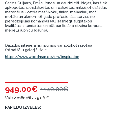
Carlos Guijarro, Emile Jones un daudzi citi. Idejas, kas tiek
garantijas un atgriesanas noteikumiem
.
apkopotas, izkristalizētas un realizētas, miksējot dažādus
materiālus - ozola masīvkoku, finieri, melamīnu, mdf,
Finansiālā atbildība:
metālu un akmeni. 16 gadu profesionāls serviss no
Aicinām aizņemties atbildīgi! Pirms aizņemties,
pieredzējušas komandas ļauj sasniegt augstākos
kvalitātes standartus un būt par lielāko dizaina korpusa
lūdzu, izvērtējiet savas finansiālās iespējas.
mēbeļu rūpnīcu Igaunijā.
Dažādus interjera risinājumus var aplūkot ražotāja
fotoattēlu galerijā, šeit:
https://www.woodman.ee/en/inspiration
949.00€
1140.00€
Vai 12 mēneši =
79.08
€
PAPILDU IZVĒLES: