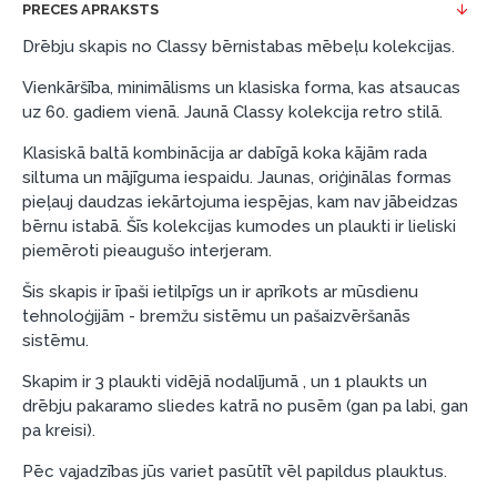
PRECES APRAKSTS
Piemērs: Preces cena 300 €, termiņš: 12 mēneši,
Drēbju skapis no Classy bērnistabas mēbeļu kolekcijas.
pirmā iemaksa: 0 €, ikmēneša maksājums: 25 €,
Vienkāršība, minimālisms un klasiska forma, kas atsaucas
kopējā pārmaksa: 0 €.
uz 60. gadiem vienā. Jaunā Classy kolekcija retro stilā.
Līzingu un nomaksu varat noformēt arī apmeklējot mūsu
salonu Dārzciema ielā 91, Rīga, Latvija.
Klasiskā baltā kombinācija ar dabīgā koka kājām rada
siltuma un mājīguma iespaidu. Jaunas, oriģinālas formas
Dokumentu prasības:
pieļauj daudzas iekārtojuma iespējas, kam nav jābeidzas
bērnu istabā. Šīs kolekcijas kumodes un plaukti ir lieliski
ESTO LV AS (Dokumentu noformēšanai
piemēroti pieaugušo interjeram.
nepieciešams Smart-ID, eParaksts eID, eParaksts
eID mobile, ESTO konts vai banka Swedbank,
Šis skapis ir īpaši ietilpīgs un ir aprīkots ar mūsdienu
Luminor, SEB vai Citadele).
tehnoloģijām - bremžu sistēmu un pašaizvēršanās
sistēmu.
Līguma nosacījumi:
Skapim ir 3 plaukti vidējā nodalījumā , un 1 plaukts un
Līzinga līgumu drīkst parakstīt tikai tā persona,
drēbju pakaramo sliedes katrā no pusēm (gan pa labi, gan
kura ir norādīta kredīta saņemšanas līgumā.
pa kreisi).
Papildu informācija:
Pēc vajadzības jūs variet pasūtīt vēl papildus plauktus.