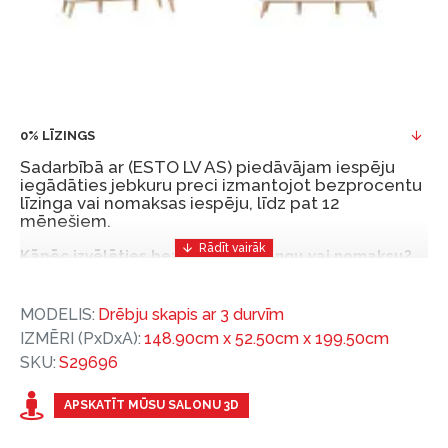
0% LĪZINGS
Sadarbībā ar (ESTO LV AS) piedāvājam iespēju
iegādāties jebkuru preci izmantojot bezprocentu
līzinga vai nomaksas iespēju, līdz pat 12
mēnešiem.
Kāpēc izvēlēties bezprocentu līzingu vai nomaksu?
Bezprocentu līzinga vai nomaksas iespēja ir ērts
MODELIS:
Drēbju skapis ar 3 durvīm
un izdevīgs finansēšanas risinājums, lai iegādātos
IZMĒRI (PxDxA):
148.90cm x 52.50cm x 199.50cm
vajadzīgās preces tulīt, bet par tām norēķinoties
SKU:
S29696
vēlāk.
Ar ESTO iegūstiet bezprocentu līzinga vai nomaksas
APSKATĪT MŪSU SALONU 3D
priekšrocības bez pirmās iemaksas un ar nomaksas
termiņu līdz 12 mēnešiem.