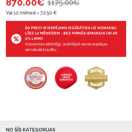
870.00€
1175.00€
Vai 12 mēneši =
72.50
€
ŠO PRECI IR IESPĒJAMS IEGĀDĀTIES UZ NOMAKSU
LĪDZ 12 MĒNEŠIEM - BEZ PIRMĀS IEMAKSAS UN AR
0% LIKMI!
Aizņemies atbildīgi, izvērtējot savas iespējas
atmaksāt kredītu.
NO ŠĪS KATEGORIJAS