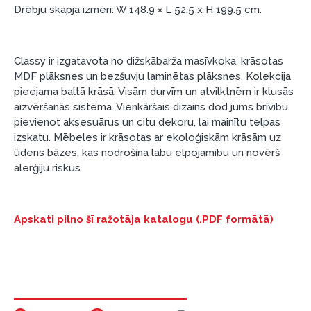
Pirms kredīta noformēšanas, lūdzam iepazīties ar
Drēbju skapja izmēri: W 148.9 × L 52.5 x H 199.5 cm.
preču piegādes noteikumiem
, kā arī
garantijas un atgriesanas noteikumiem
.
Finansiālā atbildība:
Classy ir izgatavota no dižskābarža masīvkoka, krāsotas
Aicinām aizņemties atbildīgi! Pirms aizņemties,
MDF plāksnes un bezšuvju laminētas plāksnes. Kolekcija
lūdzu, izvērtējiet savas finansiālās iespējas.
pieejama baltā krāsā. Visām durvīm un atvilktnēm ir klusās
aizvēršanās sistēma. Vienkāršais dizains dod jums brīvību
pievienot aksesuārus un citu dekoru, lai mainītu telpas
izskatu. Mēbeles ir krāsotas ar ekoloģiskām krāsām uz
ūdens bāzes, kas nodrošina labu elpojamību un novērš
alerģiju riskus
Apskati pilno šī ražotāja katalogu (.PDF formātā)