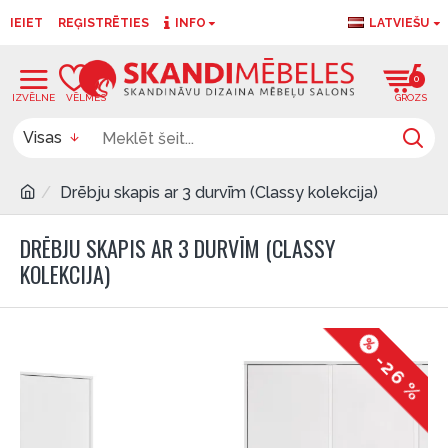
IEIET
REĢISTRĒTIES
INFO
LATVIEŠU
0
0
Visas
Drēbju skapis ar 3 durvīm (Classy kolekcija)
DRĒBJU SKAPIS AR 3 DURVĪM (CLASSY
KOLEKCIJA)
-26 %