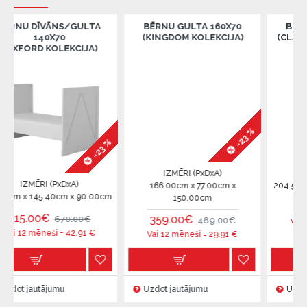
VĀNS/GULTA
BĒRNU GULTA 160X70
BĒRNU GULTA 
0X70
(KINGDOM KOLEKCIJA)
(CLASSY GRAY KO
KOLEKCIJA)
-23 %
-23 %
IZMĒRI (PxDxA)
IZMĒRI (PxD
 (PxDxA)
166.00cm x 77.00cm x
204.50cm x 95.00cm
.40cm x 90.00cm
150.00cm
375.00€
51
€
359.00€
670.00€
469.00€
Vai 12 mēneši =
eši =
42.91
€
Vai 12 mēneši =
29.91
€
jumu
Uzdot jautājumu
Uzdot jautājumu