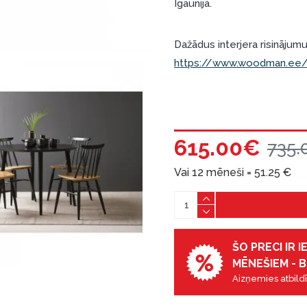
Igaunijā.
Dažādus interjera risinājumus
https://www.woodman.ee/e
615.00€
735.
Vai 12 mēneši =
51.25
€
ŠO PRECI IR 
MĒNEŠIEM - B
Aizņemies atbildī