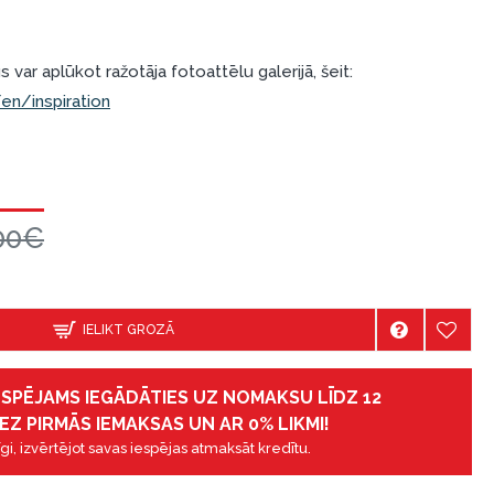
 var aplūkot ražotāja fotoattēlu galerijā, šeit:
n/inspiration
00€
IELIKT GROZĀ
IESPĒJAMS IEGĀDĀTIES UZ NOMAKSU LĪDZ 12
EZ PIRMĀS IEMAKSAS UN AR 0% LIKMI!
gi, izvērtējot savas iespējas atmaksāt kredītu.