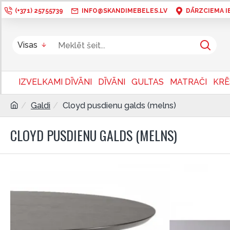
(+371) 25755739
INFO@SKANDIMEBELES.LV
DĀRZCIEMA IEL
Visas
IZVELKAMI DĪVĀNI
DĪVĀNI
GULTAS
MATRAČI
KRĒ
Galdi
Cloyd pusdienu galds (melns)
CLOYD PUSDIENU GALDS (MELNS)