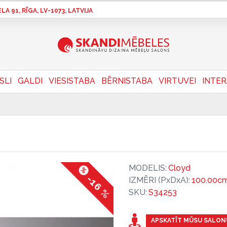
A 91, RĪGA, LV-1073, LATVIJA
SLI
GALDI
VIESISTABA
BĒRNISTABA
VIRTUVEI
INTE
MODELIS:
Cloyd
-16 %
IZMĒRI (PxDxA):
100.00cm
SKU:
S34253
APSKATĪT MŪSU SALON