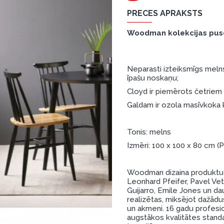
PRECES APRAKSTS
Woodman kolekcijas pus
Neparasti izteiksmīgs melns
īpašu noskaņu;
Cloyd ir piemērots četriem c
Galdam ir ozola masīvkoka k
Tonis: melns
Izmēri: 100 x 100 x 80 cm
Woodman dizaina produktu iz
Leonhard Pfeifer, Pavel Vet
Guijarro, Emile Jones un daud
realizētas, miksējot dažādu
un akmeni. 16 gadu profesi
augstākos kvalitātes standa