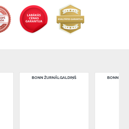
ĀLGALDIŅŠ
BONN ŽURNĀLGALDIŅŠ