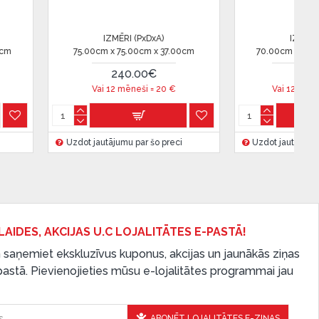
(PxDxA)
IZMĒRI (PxDxA)
00cm x 40.00cm
37.00cm x 37.00cm x 43.00cm
12
.00€
125.00€
ši =
18.83
€
Vai 12 mēneši =
10.41
€
par šo preci
Uzdot jautājumu par šo preci
Uzd
LAIDES, AKCIJAS U.C LOJALITĀTES E-PASTĀ!
 saņemiet ekskluzīvus kuponus, akcijas un jaunākās ziņas
-pastā. Pievienojieties mūsu e-lojalitātes programmai jau
ABONĒT LOJALITĀTES E-ZIŅAS