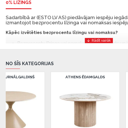
0% LĪZINGS
Sadarbībā ar (ESTO LV AS) piedāvājam iespēju iegādā
izmantojot bezprocentu līzinga vai nomaksas iespēju
Kāpēc izvēlēties bezprocentu līzingu vai nomaksu?
Bezprocentu līzinga vai nomaksas iespēja ir ērts un
risinājums, lai iegādātos vajadzīgās preces tulīt, bet
Ar ESTO iegūstiet bezprocentu līzinga vai nomaksas pr
NO ŠĪS KATEGORIJAS
iemaksas un ar nomaksas termiņu līdz 12 mēnešiem.
Piemērs: Preces cena 300 €, termiņš: 12 mēneši, pi
ATHENS ĒDAMGALDS
BONITA SĀNU GALDS
maksājums: 25 €, kopējā pārmaksa: 0 €.
Līzingu un nomaksu varat noformēt arī apmeklējot mūsu salon
Latvija.
Dokumentu prasības:
ESTO LV AS (Dokumentu noformēšanai nepieciešams
eParaksts eID mobile, ESTO konts vai banka Swedba