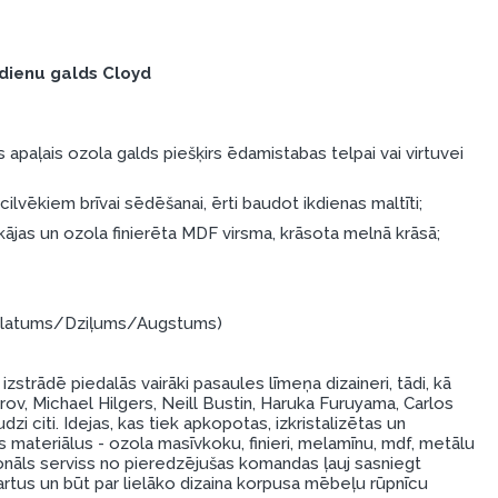
dienu galds Cloyd
 apaļais ozola galds piešķirs ēdamistabas telpai vai virtuvei
ilvēkiem brīvai sēdēšanai, ērti baudot ikdienas maltīti;
ājas un ozola finierēta MDF virsma, krāsota melnā krāsā;
 (Platums/Dziļums/Augstums)
strādē piedalās vairāki pasaules līmeņa dizaineri, tādi, kā
rov, Michael Hilgers, Neill Bustin, Haruka Furuyama, Carlos
zi citi. Idejas, kas tiek apkopotas, izkristalizētas un
s materiālus - ozola masīvkoku, finieri, melamīnu, mdf, metālu
onāls serviss no pieredzējušas komandas ļauj sasniegt
rtus un būt par lielāko dizaina korpusa mēbeļu rūpnīcu