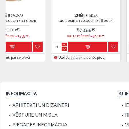
Citadele).
Līguma nosacījumi:
IZMĒRI (PxDxA)
IZMĒRI (PxDxA)
210.00cm x 100.00cm x 76.00cm
40.00cm x 40.00cm x 45.0
Līzinga līgumu drīkst parakstīt tikai tā persona, kura
869.00€
113.00€
līgumā.
Vai 12 mēneši =
72.41
€
Vai 12 mēneši =
9.41
€
Papildu informācija:
Pirms kredīta noformēšanas, lūdzam iepazīties ar
pr
Uzdot jautājumu par šo preci
Uzdot jautājumu par šo preci
kā arī
garantijas un atgriesanas noteikumiem
.
Finansiālā atbildība:
Aicinām aizņemties atbildīgi! Pirms aizņemties, lūdzu,
iespējas.
INFORMĀCIJA
KLI
ARHITEKTI UN DIZAINERI
I
VĒSTURE UN MISIJA
R
PIEGĀDES INFORMĀCIJA
V