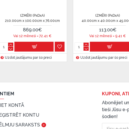
IZMĒRI (PxDxA)
IZMĒRI 
0cm
75.00cm x 75.00cm x 37.00cm
70.00cm x 70.
 ir norādīta kredīta saņemšanas
240.00€
226
Vai 12 mēneši =
20
€
Vai 12 mēne
eču piegādes noteikumiem
,
Uzdot jautājumu par šo preci
Uzdot jautājumu 
 izvērtējiet savas finansiālās
ENTIEM
KUPONI, AT
Abonējiet un
EIET KONTĀ
tieši Jūsu e
EĢISTRĒT KONTU
šodien!
ĒLMJU SARAKSTS
0