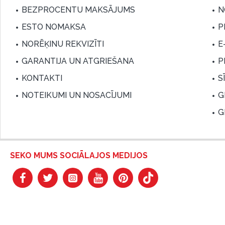
BEZPROCENTU MAKSĀJUMS
N
ESTO NOMAKSA
P
NORĒĶINU REKVIZĪTI
E
GARANTIJA UN ATGRIEŠANA
P
KONTAKTI
S
NOTEIKUMI UN NOSACĪJUMI
G
G
SEKO MUMS SOCIĀLAJOS MEDIJOS