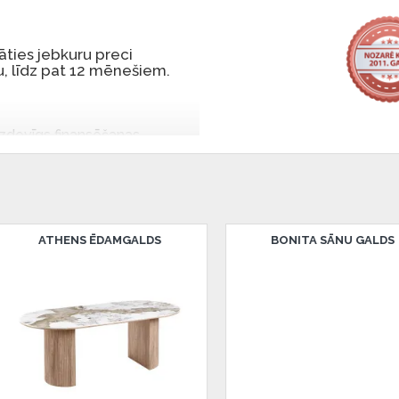
ties jebkuru preci
, līdz pat 12 mēnešiem.
 izdevīgs finansēšanas
 par tām norēķinoties vēlāk.
iekšrocības bez pirmās
rmā iemaksa: 0 €, ikmēneša
BONN ŽURNĀLGALDIŅŠ
BONN ŽURN
u Dārzciema ielā 91, Rīga,
 Smart-ID, eParaksts eID,
nk, Luminor, SEB vai