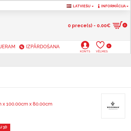
LATVIEŠU
INFORMĀCIJA
0 prece(s) - 0.00€
0
RJERAM
IZPĀRDOŠANA
0
KONTS
VĒLMES
 x 100.00cm x 80.00cm
U 3D