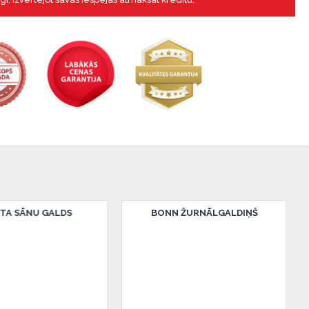
ĀLGALDIŅŠ
BONN ŽURNĀLGALDIŅŠ