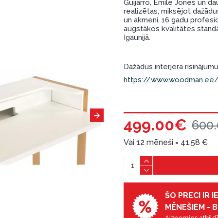
Guijarro, Emile Jones un daud
realizētas, miksējot dažādu
un akmeni. 16 gadu profesi
augstākos kvalitātes standa
Igaunijā.
Dažādus interjera risinājumus
https://www.woodman.ee/e
499.00€
600
Vai 12 mēneši =
41.58
€
ŠO PRECI IR 
MĒNEŠIEM - B
Aizņemies atbildī