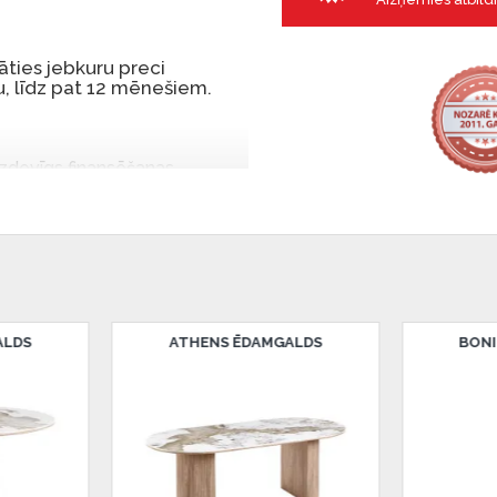
ties jebkuru preci
, līdz pat 12 mēnešiem.
 izdevīgs finansēšanas
 par tām norēķinoties vēlāk.
iekšrocības bez pirmās
rmā iemaksa: 0 €, ikmēneša
BONN ŽURNĀLGALDIŅŠ
BONN ŽURN
u Dārzciema ielā 91, Rīga,
 Smart-ID, eParaksts eID,
nk, Luminor, SEB vai