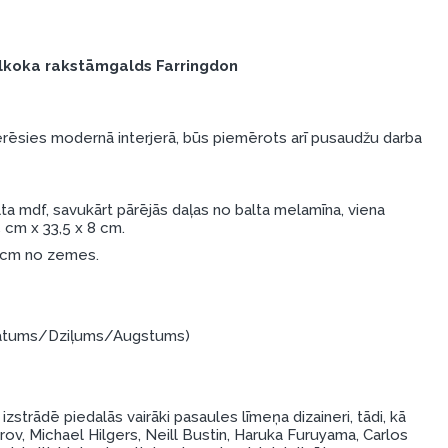
lkoka rakstāmgalds Farringdon
ederēsies modernā interjerā, būs piemērots arī pusaudžu darba
ta mdf, savukārt pārējās daļas no balta melamīna, viena
,5 cm x 33,5 x 8 cm.
4 cm no zemes.
(Platums/Dziļums/Augstums)
strādē piedalās vairāki pasaules līmeņa dizaineri, tādi, kā
rov, Michael Hilgers, Neill Bustin, Haruka Furuyama, Carlos