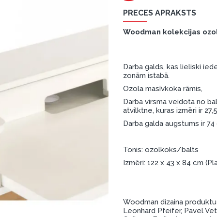
PRECES APRAKSTS
Woodman kolekcijas ozo
Darba galds, kas lieliski i
zonām istabā.
Ozola masīvkoka rāmis,
Darba virsma veidota no bal
atvilktne, kuras izmēri ir 27
Darba galda augstums ir 7
Tonis: ozolkoks/balts
Izmēri: 122 x 43 x 84 cm 
Woodman dizaina produktu iz
Leonhard Pfeifer, Pavel Vet