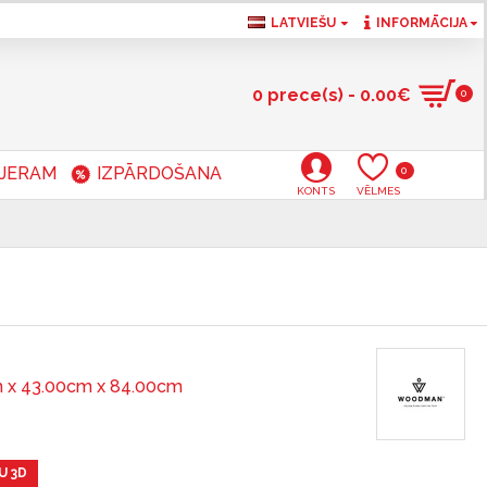
LATVIEŠU
INFORMĀCIJA
0 prece(s) - 0.00€
0
RJERAM
IZPĀRDOŠANA
0
KONTS
VĒLMES
 x 43.00cm x 84.00cm
U 3D