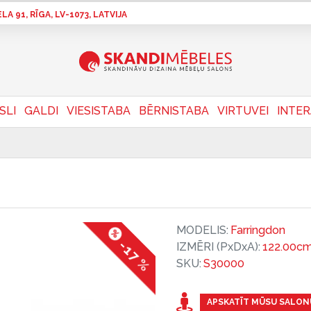
A 91, RĪGA, LV-1073, LATVIJA
SLI
GALDI
VIESISTABA
BĒRNISTABA
VIRTUVEI
INTE
MODELIS:
Farringdon
-17 %
IZMĒRI (PxDxA):
122.00cm
SKU:
S30000
APSKATĪT MŪSU SALON