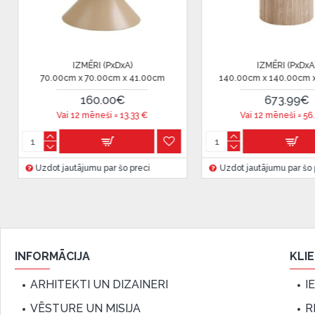
Citadele).
Līguma nosacījumi:
Līzinga līgumu drīkst parakstīt tikai tā persona, kura
IZMĒRI (PxDxA)
IZMĒRI (PxDxA)
210.00cm x 100.00cm x 76.00cm
40.00cm x 40.00cm x 45.0
līgumā.
869.00€
113.00€
Papildu informācija:
Vai 12 mēneši =
72.41
€
Vai 12 mēneši =
9.41
€
Pirms kredīta noformēšanas, lūdzam iepazīties ar
pr
kā arī
garantijas un atgriesanas noteikumiem
.
Uzdot jautājumu par šo preci
Uzdot jautājumu par šo preci
Finansiālā atbildība:
Aicinām aizņemties atbildīgi! Pirms aizņemties, lūdzu,
iespējas.
INFORMĀCIJA
KLI
ARHITEKTI UN DIZAINERI
I
VĒSTURE UN MISIJA
R