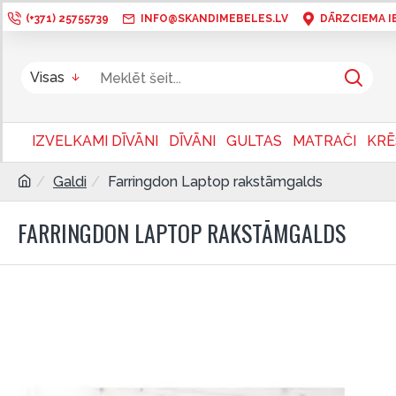
(+371) 25755739
INFO@SKANDIMEBELES.LV
DĀRZCIEMA IEL
Visas
IZVELKAMI DĪVĀNI
DĪVĀNI
GULTAS
MATRAČI
KRĒ
Galdi
Farringdon Laptop rakstāmgalds
FARRINGDON LAPTOP RAKSTĀMGALDS