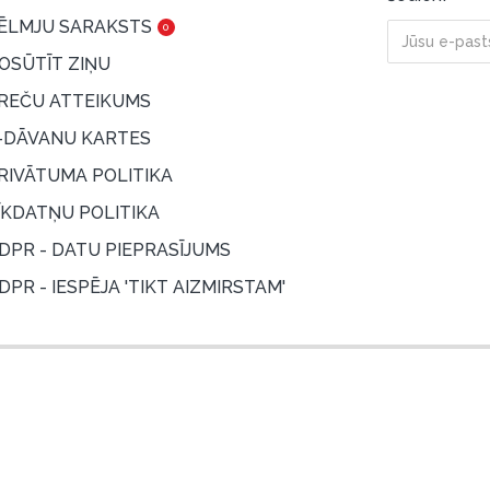
ĒLMJU SARAKSTS
0
OSŪTĪT ZIŅU
REČU ATTEIKUMS
-DĀVANU KARTES
RIVĀTUMA POLITIKA
ĪKDATŅU POLITIKA
DPR - DATU PIEPRASĪJUMS
DPR - IESPĒJA 'TIKT AIZMIRSTAM'