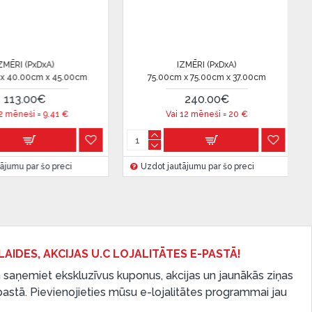
(PxDxA)
IZMĒRI (PxDxA)
00cm x 40.00cm
37.00cm x 37.00cm x 43.00cm
12
.00€
125.00€
ši =
18.83
€
Vai 12 mēneši =
10.41
€
par šo preci
Uzdot jautājumu par šo preci
Uzd
LAIDES, AKCIJAS U.C LOJALITĀTES E-PASTĀ!
 saņemiet ekskluzīvus kuponus, akcijas un jaunākās ziņas
-pastā. Pievienojieties mūsu e-lojalitātes programmai jau