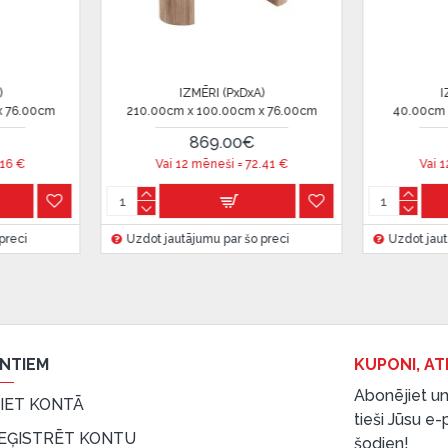
 ir norādīta kredīta saņemšanas
IZMĒRI (PxDxA)
IZMĒRI 
0cm
75.00cm x 75.00cm x 37.00cm
70.00cm x 70.
240.00€
226
Vai 12 mēneši =
20
€
Vai 12 mēne
eču piegādes noteikumiem
,
Uzdot jautājumu par šo preci
Uzdot jautājumu 
 izvērtējiet savas finansiālās
ENTIEM
KUPONI, AT
Abonējiet un
EIET KONTĀ
tieši Jūsu e
EĢISTRĒT KONTU
šodien!