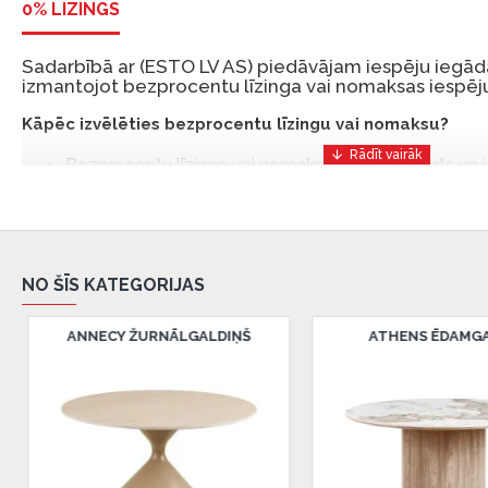
0% LĪZINGS
Sadarbībā ar (ESTO LV AS) piedāvājam iespēju iegādā
izmantojot bezprocentu līzinga vai nomaksas iespēju
Kāpēc izvēlēties bezprocentu līzingu vai nomaksu?
Bezprocentu līzinga vai nomaksas iespēja ir ērts un
risinājums, lai iegādātos vajadzīgās preces tulīt, bet
Ar ESTO iegūstiet bezprocentu līzinga vai nomaksas pr
iemaksas un ar nomaksas termiņu līdz 12 mēnešiem.
NO ŠĪS KATEGORIJAS
Piemērs: Preces cena 300 €, termiņš: 12 mēneši, pi
maksājums: 25 €, kopējā pārmaksa: 0 €.
ATHENS ĒDAMGALDS
BONITA SĀNU GALDS
Līzingu un nomaksu varat noformēt arī apmeklējot mūsu salon
Latvija.
Dokumentu prasības:
ESTO LV AS (Dokumentu noformēšanai nepieciešams
eParaksts eID mobile, ESTO konts vai banka Swedba