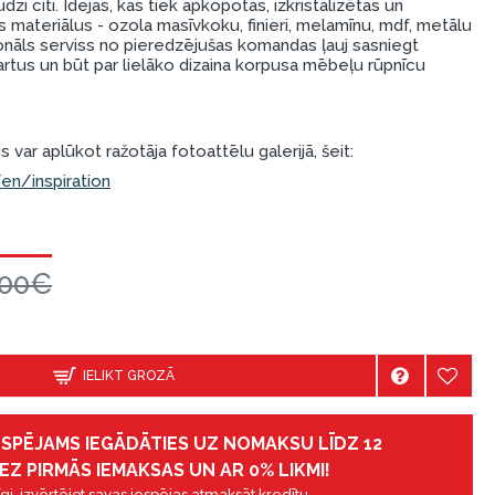
zi citi. Idejas, kas tiek apkopotas, izkristalizētas un
s materiālus - ozola masīvkoku, finieri, melamīnu, mdf, metālu
onāls serviss no pieredzējušas komandas ļauj sasniegt
rtus un būt par lielāko dizaina korpusa mēbeļu rūpnīcu
 var aplūkot ražotāja fotoattēlu galerijā, šeit:
n/inspiration
.00€
IELIKT GROZĀ
IESPĒJAMS IEGĀDĀTIES UZ NOMAKSU LĪDZ 12
EZ PIRMĀS IEMAKSAS UN AR 0% LIKMI!
gi, izvērtējot savas iespējas atmaksāt kredītu.