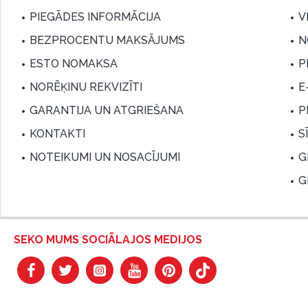
PIEGĀDES INFORMĀCIJA
V
BEZPROCENTU MAKSĀJUMS
N
ESTO NOMAKSA
P
NORĒĶINU REKVIZĪTI
E
GARANTIJA UN ATGRIEŠANA
P
KONTAKTI
S
NOTEIKUMI UN NOSACĪJUMI
G
G
SEKO MUMS SOCIĀLAJOS MEDIJOS