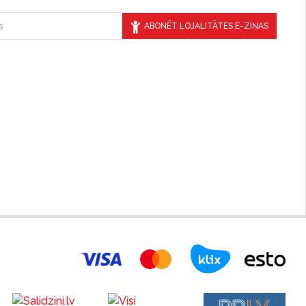
ABONĒT LOJALITĀTES E-ZIŅAS