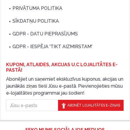
PRIVĀTUMA POLITIKA
SĪKDATŅU POLITIKA
GDPR - DATU PIEPRASĪJUMS
GDPR - IESPĒJA 'TIKT AIZMIRSTAM'
KUPONI, ATLAIDES, AKCIJAS U.C LOJALITĀTES E-
PASTĀ!
Abonējiet un saņemiet ekskluzīvus kuponus, akcijas un
jaunākās ziņas tieši Jūsu e-pastā. Pievienojieties mūsu
e-lojalitātes programmai jau šodien!
ABONĒT LOJALITĀTES E-ZIŅAS
SEKO MUMS SOCIĀLAJOS MEDIJOS