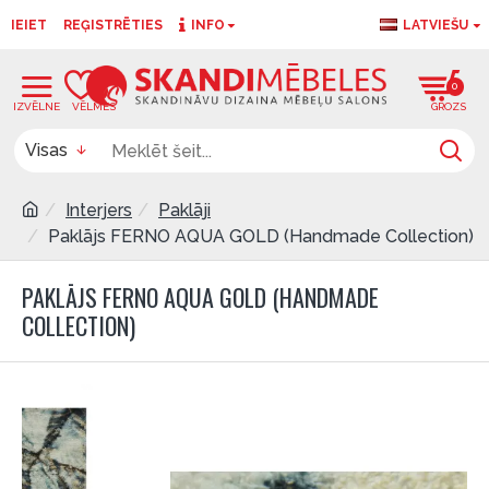
IEIET
REĢISTRĒTIES
INFO
LATVIEŠU
0
0
Visas
Interjers
Paklāji
Paklājs FERNO AQUA GOLD (Handmade Collection)
PAKLĀJS FERNO AQUA GOLD (HANDMADE
COLLECTION)