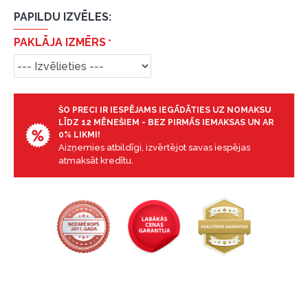
PAPILDU IZVĒLES:
PAKLĀJA IZMĒRS
ŠO PRECI IR IESPĒJAMS IEGĀDĀTIES UZ NOMAKSU
LĪDZ 12 MĒNEŠIEM - BEZ PIRMĀS IEMAKSAS UN AR
0% LIKMI!
Aizņemies atbildīgi, izvērtējot savas iespējas
atmaksāt kredītu.