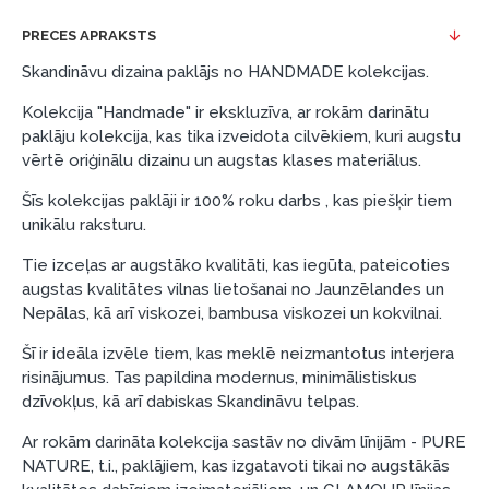
termiņu līdz 12 mēnešiem.
PRECES APRAKSTS
Piemērs: Preces cena 300 €, termiņš: 12 mēneši,
Skandināvu dizaina paklājs no HANDMADE kolekcijas.
pirmā iemaksa: 0 €, ikmēneša maksājums: 25 €,
Kolekcija "Handmade" ir ekskluzīva, ar rokām darinātu
kopējā pārmaksa: 0 €.
paklāju kolekcija, kas tika izveidota cilvēkiem, kuri augstu
Līzingu un nomaksu varat noformēt arī apmeklējot mūsu
vērtē oriģinālu dizainu un augstas klases materiālus.
salonu Dārzciema ielā 91, Rīga, Latvija.
Šīs kolekcijas paklāji ir 100% roku darbs , kas piešķir tiem
Dokumentu prasības:
unikālu raksturu.
ESTO LV AS (Dokumentu noformēšanai
Tie izceļas ar augstāko kvalitāti, kas iegūta, pateicoties
nepieciešams Smart-ID, eParaksts eID, eParaksts
augstas kvalitātes vilnas lietošanai no Jaunzēlandes un
eID mobile, ESTO konts vai banka Swedbank,
Nepālas, kā arī viskozei, bambusa viskozei un kokvilnai.
Luminor, SEB vai Citadele).
Šī ir ideāla izvēle tiem, kas meklē neizmantotus interjera
Līguma nosacījumi:
risinājumus. Tas papildina modernus, minimālistiskus
dzīvokļus, kā arī dabiskas Skandināvu telpas.
Līzinga līgumu drīkst parakstīt tikai tā persona,
kura ir norādīta kredīta saņemšanas līgumā.
Ar rokām darināta kolekcija sastāv no divām līnijām - PURE
NATURE, t.i., paklājiem, kas izgatavoti tikai no augstākās
Papildu informācija: