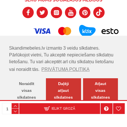
Skandimebeles.lv izmanto 3 veidu sīkdatnes.
Pārlūkojot vietni, Tu akceptē nepieciešamo sīkdatņu
lietošanu. Tu vari akceptēt arī citu sīkdatņu lietošanu
vai noraidīt tās.
PRIVĀTUMA POLITIKA
Noraidīt
Daļēji
Atļaut
visas
atļaut
visas
sīkdatnes
sīkdatnes
sīkdatnes
© SKANDIMĒBELES.LV | Skandināvu dizaina mēbeļu salons.
IELIKT GROZĀ