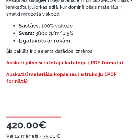
kvalitātes dabīgiem izejmateriāliem, un GLAMOUR līnijas -
ierakstīta Ņujorkas stilā, kur dominējošais materiāls ir
Pirms kredīta noformēšanas, lūdzam iepazīties ar
smalki mirdzoša viskoze.
preču piegādes noteikumiem
, kā arī
garantijas un atgriesanas noteikumiem
.
Sastāvs:
100% viskoze
Finansiālā atbildība:
Svars:
3800 g/m² ± 5%
Aicinām aizņemties atbildīgi! Pirms aizņemties,
Izgatavots ar rokām.
lūdzu, izvērtējiet savas finansiālās iespējas.
Šis paklājs ir pieejams dažādos izmēros.
Apskati pilno šī ražotāja katalogu (.PDF formātā)
Apskatišī materiāla kopšanas instrukciju (.PDF
formātā)
420.00€
Vai 12 mēneši =
35.00
€