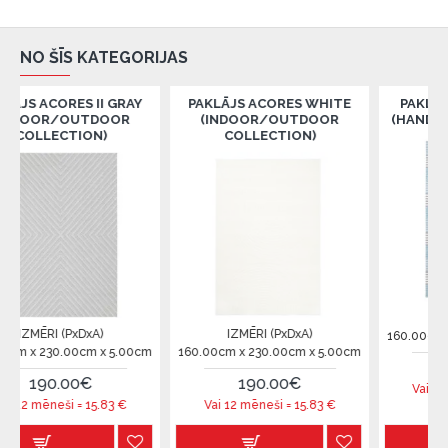
NO ŠĪS KATEGORIJAS
ES II GRAY
PAKLĀJS ACORES WHITE
PAKLĀJS ADMIRA
OUTDOOR
(INDOOR/OUTDOOR
(HANDMADE COLLE
TION)
COLLECTION)
IZMĒRI (PxDxA
PxDxA)
IZMĒRI (PxDxA)
160.00cm x 230.00cm
00cm x 5.00cm
160.00cm x 230.00cm x 5.00cm
680.00€
00€
190.00€
Vai 12 mēneši =
56
i =
15.83
€
Vai 12 mēneši =
15.83
€