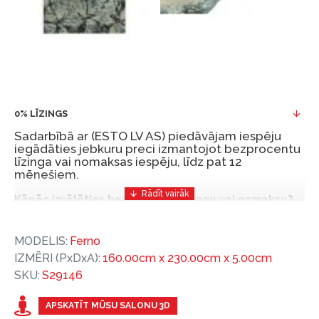
0% LĪZINGS
Sadarbībā ar (ESTO LV AS) piedāvājam iespēju
iegādāties jebkuru preci izmantojot bezprocentu
līzinga vai nomaksas iespēju, līdz pat 12
mēnešiem.
Kāpēc izvēlēties bezprocentu līzingu vai nomaksu?
Bezprocentu līzinga vai nomaksas iespēja ir ērts
MODELIS:
Ferno
un izdevīgs finansēšanas risinājums, lai iegādātos
IZMĒRI (PxDxA):
160.00cm x 230.00cm x 5.00cm
vajadzīgās preces tulīt, bet par tām norēķinoties
SKU:
S29146
vēlāk.
Ar ESTO iegūstiet bezprocentu līzinga vai nomaksas
APSKATĪT MŪSU SALONU 3D
priekšrocības bez pirmās iemaksas un ar nomaksas