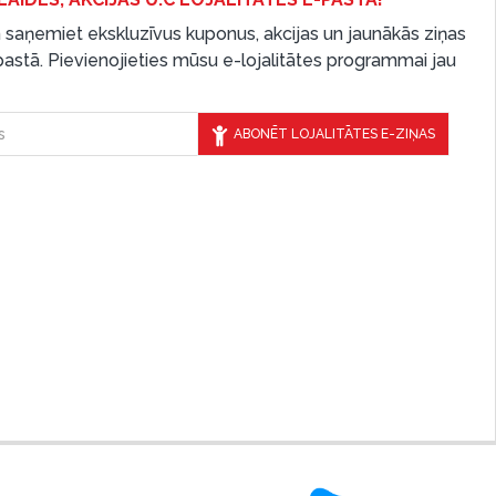
 saņemiet ekskluzīvus kuponus, akcijas un jaunākās ziņas
-pastā. Pievienojieties mūsu e-lojalitātes programmai jau
ABONĒT LOJALITĀTES E-ZIŅAS