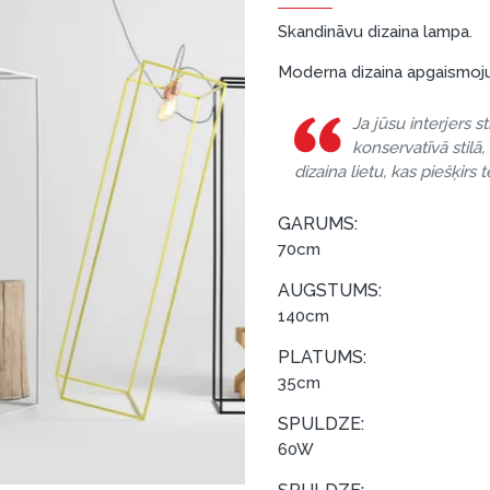
Skandināvu dizaina lampa.
Moderna dizaina apgaismojum
Ja jūsu interjers st
konservatīvā stilā
dizaina lietu, kas piešķirs t
GARUMS:
70cm
AUGSTUMS:
140cm
PLATUMS:
35cm
SPULDZE:
60W