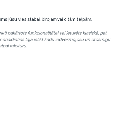
s jūsu viesistabai, birojam,vai citām telpām.
rikti pakārtots funkcionalitātei vai ieturēts klasiskā, pat
, nebaidieties tajā ielikt kādu iedvesmojošu un drosmīgu
elpai raksturu.