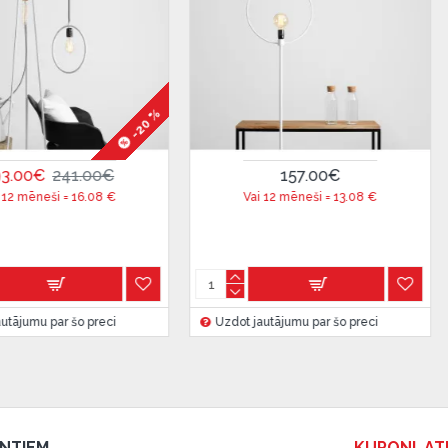
 ir norādīta kredīta saņemšanas
-20 %
41.00€
157.00€
eču piegādes noteikumiem
,
=
16.08
€
Vai 12 mēneši =
13.08
€
V
 izvērtējiet savas finansiālās
 šo preci
Uzdot jautājumu par šo preci
Uzdot 
ENTIEM
KUPONI, AT