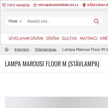
(+371) 25755739
INFO@SKANDIMEBELES.LV
DĀRZCIEMA IEL
Visas
IZVELKAMI DĪVĀNI
DĪVĀNI
GULTAS
MATRAČI
KRĒ
Interjers
Stāvlampas
Lampa Marousi Floor M (
LAMPA MAROUSI FLOOR M (STĀVLAMPA)