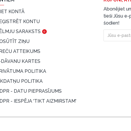
Abonējiet un
EIET KONTĀ
tieši Jūsu e
EĢISTRĒT KONTU
šodien!
ĒLMJU SARAKSTS
0
OSŪTĪT ZIŅU
REČU ATTEIKUMS
-DĀVANU KARTES
RIVĀTUMA POLITIKA
ĪKDATŅU POLITIKA
DPR - DATU PIEPRASĪJUMS
DPR - IESPĒJA 'TIKT AIZMIRSTAM'