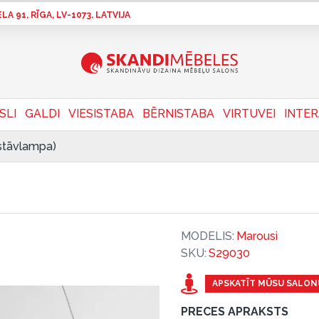
A 91, RĪGA, LV-1073, LATVIJA
SLI
GALDI
VIESISTABA
BĒRNISTABA
VIRTUVEI
INTE
stāvlampa)
MODELIS:
Marousi
SKU:
S29030
APSKATĪT MŪSU SALON
PRECES APRAKSTS