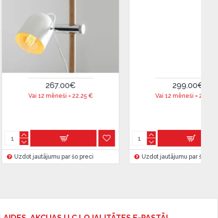
267.00€
299.00€
ai 12 mēneši =
22.25
€
Vai 12 mēneši =
24.91
€
jautājumu par šo preci
Uzdot jautājumu par šo preci
LAIDES, AKCIJAS U.C LOJALITĀTES E-PASTĀ!