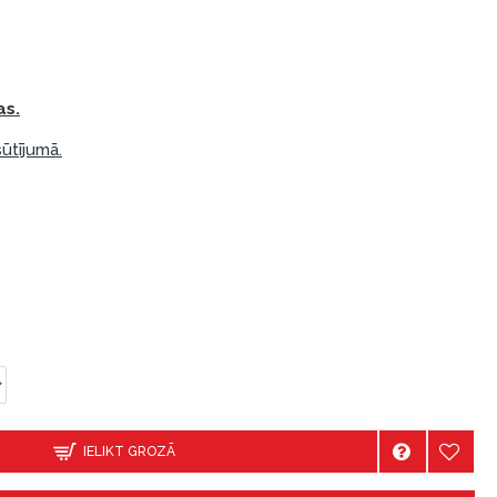
as.
ūtījumā.
IELIKT GROZĀ