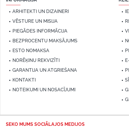
ARHITEKTI UN DIZAINERI
I
VĒSTURE UN MISIJA
R
PIEGĀDES INFORMĀCIJA
V
BEZPROCENTU MAKSĀJUMS
N
ESTO NOMAKSA
P
NORĒĶINU REKVIZĪTI
E
GARANTIJA UN ATGRIEŠANA
P
KONTAKTI
S
NOTEIKUMI UN NOSACĪJUMI
G
G
SEKO MUMS SOCIĀLAJOS MEDIJOS