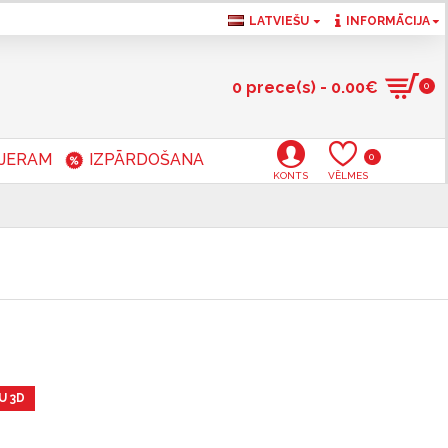
LATVIEŠU
INFORMĀCIJA
0 prece(s) - 0.00€
0
RJERAM
IZPĀRDOŠANA
0
KONTS
VĒLMES
U 3D