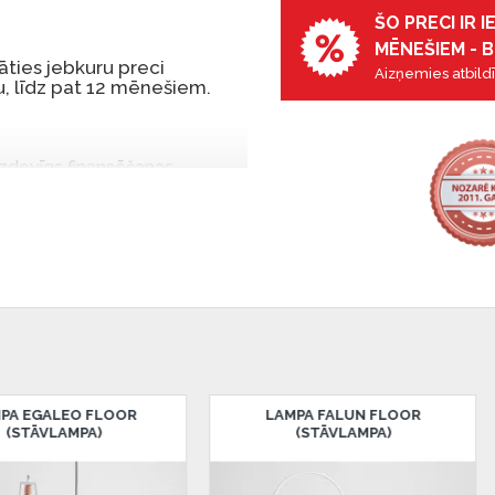
ŠO PRECI IR 
MĒNEŠIEM - B
ties jebkuru preci
Aizņemies atbildī
, līdz pat 12 mēnešiem.
 izdevīgs finansēšanas
 par tām norēķinoties vēlāk.
iekšrocības bez pirmās
rmā iemaksa: 0 €, ikmēneša
u Dārzciema ielā 91, Rīga,
O FLOOR
LAMPA FALUN FLOOR
L
MPA)
(STĀVLAMPA)
 Smart-ID, eParaksts eID,
nk, Luminor, SEB vai