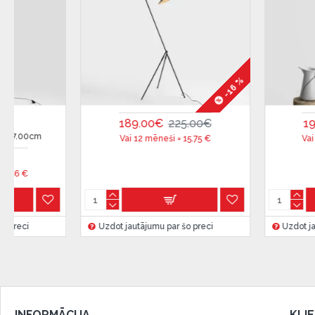
Citadele).
Līguma nosacījumi:
Līzinga līgumu drīkst parakstīt tikai tā persona, kura
-16 %
līgumā.
Papildu informācija:
189.00€
225.00€
193.00€
2
Pirms kredīta noformēšanas, lūdzam iepazīties ar
pr
Vai 12 mēneši =
15.75
€
Vai 12 mēneši 
kā arī
garantijas un atgriesanas noteikumiem
.
Finansiālā atbildība:
Aicinām aizņemties atbildīgi! Pirms aizņemties, lūdzu,
iespējas.
Uzdot jautājumu par šo preci
Uzdot jautājumu par
INFORMĀCIJA
KLI