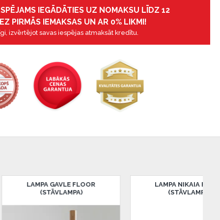
IESPĒJAMS IEGĀDĀTIES UZ NOMAKSU LĪDZ 12
EZ PIRMĀS IEMAKSAS UN AR 0% LIKMI!
gi, izvērtējot savas iespējas atmaksāt kredītu.
AMPA GAVLE FLOOR
LAMPA NIKAIA FLOOR
(STĀVLAMPA)
(STĀVLAMPA)