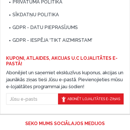
PRIVĀTUMA POLITIKA
SĪKDATŅU POLITIKA
GDPR - DATU PIEPRASĪJUMS
GDPR - IESPĒJA 'TIKT AIZMIRSTAM'
KUPONI, ATLAIDES, AKCIJAS U.C LOJALITĀTES E-
PASTĀ!
Abonējiet un saņemiet ekskluzīvus kuponus, akcijas un
jaunākās ziņas tieši Jūsu e-pastā. Pievienojieties mūsu
e-lojalitātes programmai jau šodien!
ABONĒT LOJALITĀTES E-ZIŅAS
SEKO MUMS SOCIĀLAJOS MEDIJOS