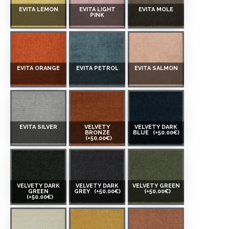
EVITA LEMON
EVITA LIGHT
EVITA MOLE
PINK
EVITA ORANGE
EVITA PETROL
EVITA SALMON
EVITA SILVER
VELVETY
VELVETY DARK
BRONZE
BLUE
(+50.00€)
(+50.00€)
VELVETY DARK
VELVETY DARK
VELVETY GREEN
GREEN
GREY
(+50.00€)
(+50.00€)
(+50.00€)