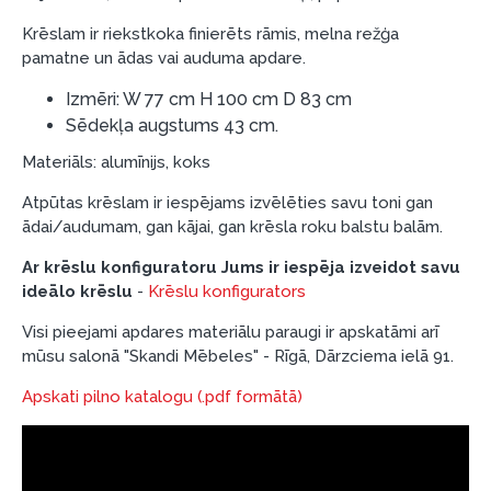
preču piegādes noteikumiem
, kā arī
Krēslam ir riekstkoka finierēts rāmis, melna režģa
garantijas un atgriesanas noteikumiem
.
pamatne un ādas vai auduma apdare.
Finansiālā atbildība:
Izmēri: W 77 cm H 100 cm D 83 cm
Aicinām aizņemties atbildīgi! Pirms aizņemties,
Sēdekļa augstums 43 cm.
lūdzu, izvērtējiet savas finansiālās iespējas.
Materiāls: alumīnijs, koks
Atpūtas krēslam ir iespējams izvēlēties savu toni gan
ādai/audumam, gan kājai, gan krēsla roku balstu balām.
Ar krēslu konfiguratoru Jums ir iespēja izveidot savu
ideālo krēslu
-
Krēslu konfigurators
Visi pieejami apdares materiālu paraugi ir apskatāmi arī
mūsu salonā "Skandi Mēbeles" - Rīgā, Dārzciema ielā 91.
Apskati pilno katalogu (.pdf formātā)