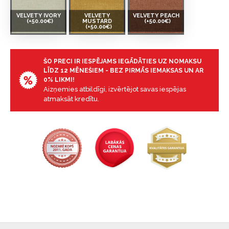
VELVETY IVORY
VELVETY
VELVETY PEACH
(+50.00€)
MUSTARD
(+50.00€)
(+50.00€)
ŠO PRECI IR IESPĒJAMS IEGĀDĀTIES UZ NOMAKSU
LĪDZ 12 MĒNEŠIEM - BEZ PIRMĀS IEMAKSAS UN AR
0% LIKMI!
Aizņemies atbildīgi, izvērtējot savas iespējas
atmaksāt kredītu.