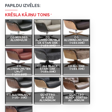
PAPILDU IZVĒLES:
KRĒSLA KĀJIŅU TONIS
CO MOLDED
CO
CO
ALUMINIUM
ALUMINIUM/BLA
ALUMINIUM/OAK
CK STAIN OAK
(+160.00€)
(+160.00€)
CO
CO ALL BLACK
CO ALL OAK
ALUMINIUM/WA
STAIN OAK
(+160.00€)
LNUT
(+160.00€)
(+160.00€)
CO ALL WALNUT
QUATTRO
QUATTRO
(+160.00€)
MOLDED
BLACK COATED
ALUMINUM
ALUMINUM