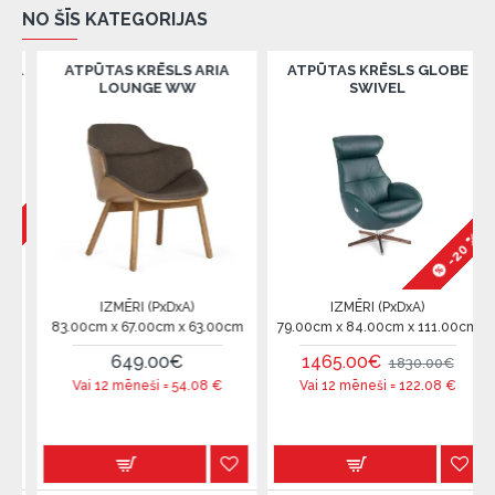
NO ŠĪS KATEGORIJAS
L
ATPŪTAS KRĒSLS ARIA
ATPŪTAS KRĒSLS GLOBE
LOUNGE WW
SWIVEL
%
-20 %
IZMĒRI (PxDxA)
IZMĒRI (PxDxA)
m
83.00cm x 67.00cm x 63.00cm
79.00cm x 84.00cm x 111.00cm
649.00€
1465.00€
1830.00€
Vai 12 mēneši =
54.08
€
Vai 12 mēneši =
122.08
€