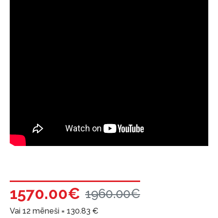
1570.00€
1960.00€
Vai 12 mēneši =
130.83
€