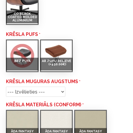
CO BLACK
COATED MOLDED
ALUMINIUM
KRĒSLA PUFS
BEZ PUFA
AR PUFU RELIEVE
(+450.00€)
KRĒSLA MUGURAS AUGSTUMS
KRĒSLA MATERIĀLS (CONFORM)
ĀDA FANTASY
ĀDA FANTASY
ĀDA FANTASY