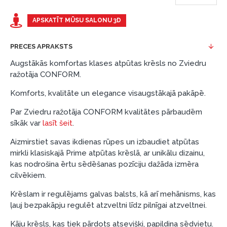
Piemērs: Preces cena 300 €, termiņš: 12 mēneši,
APSKATĪT MŪSU SALONU 3D
pirmā iemaksa: 0 €, ikmēneša maksājums: 25 €,
kopējā pārmaksa: 0 €.
PRECES APRAKSTS
Līzingu un nomaksu varat noformēt arī apmeklējot mūsu
Augstākās komfortas klases atpūtas krēsls no Zviedru
salonu Dārzciema ielā 91, Rīga, Latvija.
ražotāja CONFORM.
Dokumentu prasības:
Komforts, kvalitāte un elegance visaugstākajā pakāpē.
ESTO LV AS (Dokumentu noformēšanai
Par Zviedru ražotāja CONFORM kvalitātes pārbaudēm
nepieciešams Smart-ID, eParaksts eID, eParaksts
sīkāk var
lasīt šeit
.
eID mobile, ESTO konts vai banka Swedbank,
Aizmirstiet savas ikdienas rūpes un izbaudiet atpūtas
Luminor, SEB vai Citadele).
mirkli klasiskajā Prime atpūtas krēslā, ar unikālu dizainu,
Līguma nosacījumi:
kas nodrošina ērtu sēdēšanas pozīciju dažāda izmēra
cilvēkiem.
Līzinga līgumu drīkst parakstīt tikai tā persona,
kura ir norādīta kredīta saņemšanas līgumā.
Krēslam ir regulējams galvas balsts, kā arī mehānisms, kas
ļauj bezpakāpju regulēt atzveltni līdz pilnīgai atzveltnei.
Papildu informācija:
Kāju krēsls, kas tiek pārdots atsevišķi, papildina sēdvietu.
Pirms kredīta noformēšanas, lūdzam iepazīties ar