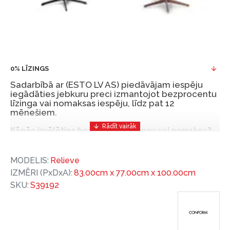
0% LĪZINGS
Sadarbībā ar (ESTO LV AS) piedāvājam iespēju
iegādāties jebkuru preci izmantojot bezprocentu
līzinga vai nomaksas iespēju, līdz pat 12
mēnešiem.
Kāpēc izvēlēties bezprocentu līzingu vai nomaksu?
Bezprocentu līzinga vai nomaksas iespēja ir ērts
MODELIS:
Relieve
un izdevīgs finansēšanas risinājums, lai iegādātos
IZMĒRI (PxDxA):
83.00cm x 77.00cm x 100.00cm
vajadzīgās preces tulīt, bet par tām norēķinoties
SKU:
S39192
vēlāk.
Ar ESTO iegūstiet bezprocentu līzinga vai nomaksas
priekšrocības bez pirmās iemaksas un ar nomaksas
termiņu līdz 12 mēnešiem.