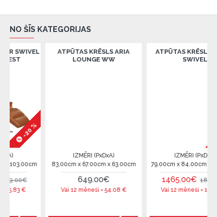
NO ŠĪS KATEGORIJAS
EL
ATPŪTAS KRĒSLS ARIA
ATPŪTAS KRĒSLS GLOBE
LOUNGE WW
SWIVEL
 %
-20 %
IZMĒRI (PxDxA)
IZMĒRI (PxDxA)
cm
83.00cm x 67.00cm x 63.00cm
79.00cm x 84.00cm x 111.00cm
649.00€
1465.00€
1830.00€
Vai 12 mēneši =
54.08
€
Vai 12 mēneši =
122.08
€