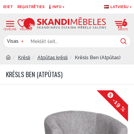
IEIET
REĢISTRĒTIES
INFO
LATVIEŠU
0
0
Visas
Krēsli
Atpūtas krēsli
Krēsls Ben (Atpūtas)
KRĒSLS BEN (ATPŪTAS)
-19 %