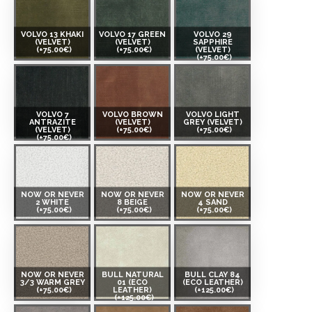
VOLVO 13 KHAKI
VOLVO 17 GREEN
VOLVO 29
(VELVET)
(VELVET)
SAPPHIRE
(+75.00€)
(+75.00€)
(VELVET)
(+75.00€)
VOLVO 7
VOLVO BROWN
VOLVO LIGHT
ANTRAZITE
(VELVET)
GREY (VELVET)
(VELVET)
(+75.00€)
(+75.00€)
(+75.00€)
NOW OR NEVER
NOW OR NEVER
NOW OR NEVER
2 WHITE
8 BEIGE
4 SAND
(+75.00€)
(+75.00€)
(+75.00€)
NOW OR NEVER
BULL NATURAL
BULL CLAY 84
3/3 WARM GREY
01 (ECO
(ECO LEATHER)
(+75.00€)
LEATHER)
(+125.00€)
(+125.00€)