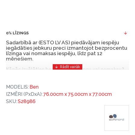
0% LĪZINGS
Sadarbībā ar (ESTO LV AS) piedāvājam iespēju
iegādāties jebkuru preci izmantojot bezprocentu
līzinga vai nomaksas iespēju, līdz pat 12
mēnešiem.
Kāpēc izvēlēties bezprocentu līzingu vai nomaksu?
Bezprocentu līzinga vai nomaksas iespēja ir ērts
MODELIS:
Ben
un izdevīgs finansēšanas risinājums, lai iegādātos
IZMĒRI (PxDxA):
76.00cm x 75.00cm x 77.00cm
vajadzīgās preces tulīt, bet par tām norēķinoties
SKU:
S28986
vēlāk.
Ar ESTO iegūstiet bezprocentu līzinga vai nomaksas
priekšrocības bez pirmās iemaksas un ar nomaksas
termiņu līdz 12 mēnešiem.