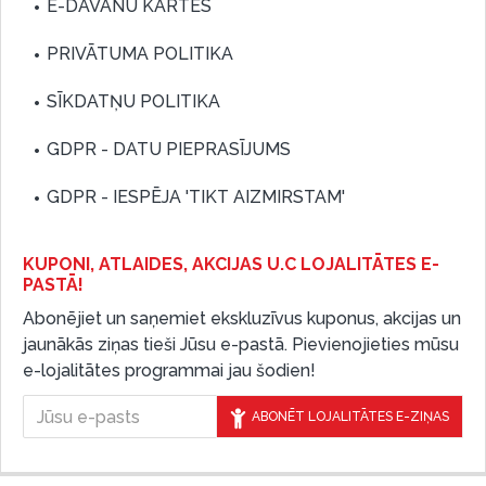
E-DĀVANU KARTES
PRIVĀTUMA POLITIKA
SĪKDATŅU POLITIKA
GDPR - DATU PIEPRASĪJUMS
GDPR - IESPĒJA 'TIKT AIZMIRSTAM'
KUPONI, ATLAIDES, AKCIJAS U.C LOJALITĀTES E-
PASTĀ!
Abonējiet un saņemiet ekskluzīvus kuponus, akcijas un
jaunākās ziņas tieši Jūsu e-pastā. Pievienojieties mūsu
e-lojalitātes programmai jau šodien!
ABONĒT LOJALITĀTES E-ZIŅAS