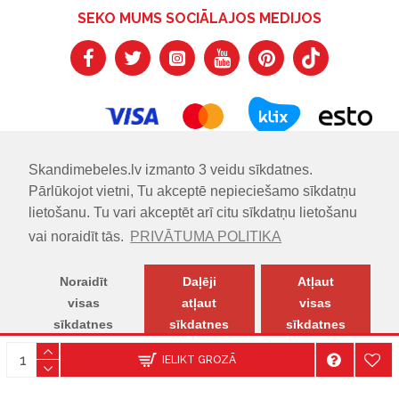
SEKO MUMS SOCIĀLAJOS MEDIJOS
Skandimebeles.lv izmanto 3 veidu sīkdatnes.
Pārlūkojot vietni, Tu akceptē nepieciešamo sīkdatņu
lietošanu. Tu vari akceptēt arī citu sīkdatņu lietošanu
vai noraidīt tās.
PRIVĀTUMA POLITIKA
Noraidīt
Daļēji
Atļaut
visas
atļaut
visas
sīkdatnes
sīkdatnes
sīkdatnes
© SKANDIMĒBELES.LV | Skandināvu dizaina mēbeļu salons.
IELIKT GROZĀ