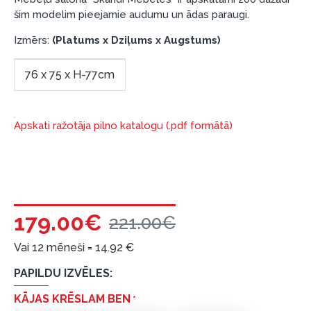
šim modelim pieejamie audumu un ādas paraugi.
garantijas un atgriesanas noteikumiem
.
Finansiālā atbildība:
Izmērs:
(Platums x Dziļums x Augstums)
Aicinām aizņemties atbildīgi! Pirms aizņemties,
lūdzu, izvērtējiet savas finansiālās iespējas.
76 x 75 x H-77cm
Apskati ražotāja pilno katalogu (.pdf formātā)
179.00€
221.00€
Vai 12 mēneši =
14.92
€
PAPILDU IZVĒLES:
KĀJAS KRĒSLAM BEN