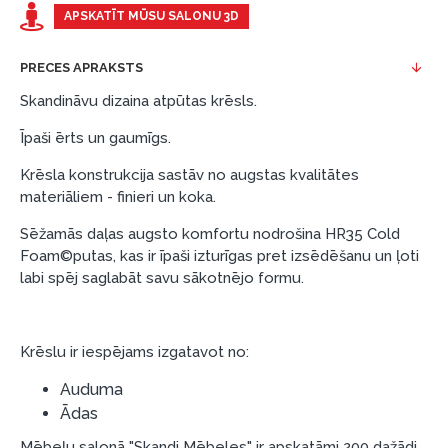
Piemērs: Preces cena 300 €, termiņš: 12 mēneši,
APSKATĪT MŪSU SALONU 3D
pirmā iemaksa: 0 €, ikmēneša maksājums: 25 €,
kopējā pārmaksa: 0 €.
PRECES APRAKSTS
Līzingu un nomaksu varat noformēt arī apmeklējot mūsu
Skandināvu dizaina atpūtas krēsls.
salonu Dārzciema ielā 91, Rīga, Latvija.
Īpaši ērts un gaumīgs.
Dokumentu prasības:
Krēsla konstrukcija sastāv no augstas kvalitātes
ESTO LV AS (Dokumentu noformēšanai
materiāliem - finieri un koka.
nepieciešams Smart-ID, eParaksts eID, eParaksts
eID mobile, ESTO konts vai banka Swedbank,
Sēžamās daļas augsto komfortu nodrošina HR35 Cold
Foam©putas, kas ir īpaši izturīgas pret izsēdēšanu un ļoti
Luminor, SEB vai Citadele).
labi spēj saglabāt savu sākotnējo formu.
Līguma nosacījumi:
Līzinga līgumu drīkst parakstīt tikai tā persona,
kura ir norādīta kredīta saņemšanas līgumā.
Krēslu ir iespējams izgatavot no:
Papildu informācija:
Auduma
Ādas
Pirms kredīta noformēšanas, lūdzam iepazīties ar
preču piegādes noteikumiem
, kā arī
Mēbeļu salonā "Skandi Mēbeles" ir apskatāmi 200 dažādi