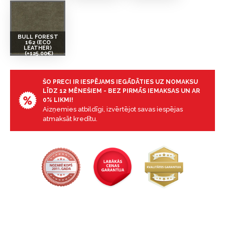
BULL FOREST
162 (ECO
LEATHER)
(+125.00€)
ŠO PRECI IR IESPĒJAMS IEGĀDĀTIES UZ NOMAKSU
LĪDZ 12 MĒNEŠIEM - BEZ PIRMĀS IEMAKSAS UN AR
0% LIKMI!
Aizņemies atbildīgi, izvērtējot savas iespējas
atmaksāt kredītu.