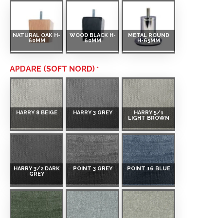
NATURAL OAK H-
WOOD BLACK H-
METAL ROUND
60MM
60MM
H-65MM
APDARE (SOFT NORD)
HARRY 8 BEIGE
HARRY 3 GREY
HARRY 5/1
LIGHT BROWN
HARRY 3/2 DARK
POINT 3 GREY
POINT 16 BLUE
GREY