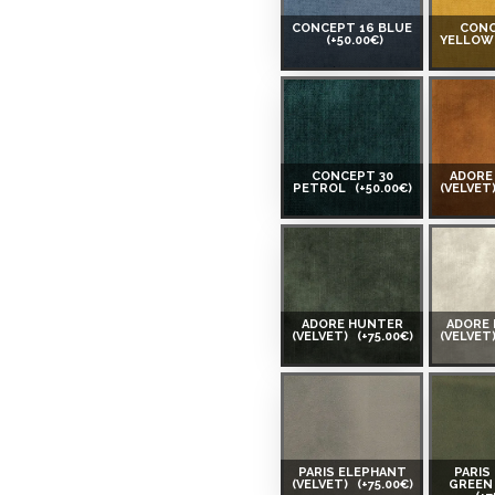
CONCEPT 16 BLUE
CONC
(+50.00€)
YELLO
CONCEPT 30
ADORE
PETROL
(+50.00€)
(VELVET
ADORE HUNTER
ADORE
(VELVET)
(+75.00€)
(VELVET
PARIS ELEPHANT
PARIS
(VELVET)
(+75.00€)
GREEN 