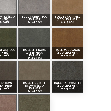
AY 84 (ECO
BULL 3 GREY (ECO
BULL 12 CARAMEL
THER)
LEATHER)
(ECO LEATHER)
25.00€)
(+125.00€)
(+125.00€)
KHAKI (ECO
BULL 17_2 DARK
BULL 25 COGNAC
THER)
GREEN (ECO
(ECO LEATHER)
25.00€)
LEATHER)
(+125.00€)
(+125.00€)
5 BROWN
BULL 5_1 LIGHT
BULL 7 ANTRAZITE
LEATHER)
BROWN (ECO
(ECO LEATHER)
25.00€)
LEATHER)
(+125.00€)
(+125.00€)