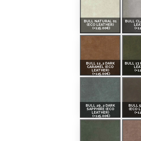
BULL NATURAL 01
BULL CL
(ECO LEATHER)
LEA
(+125.00€)
(+1
BULL 12_2 DARK
BULL 13 
CARAMEL (ECO
LEA
LEATHER)
(+1
(+125.00€)
BULL 29_2 DARK
BULL 
SAPPHIRE (ECO
(ECO 
LEATHER)
(+1
(+125.00€)