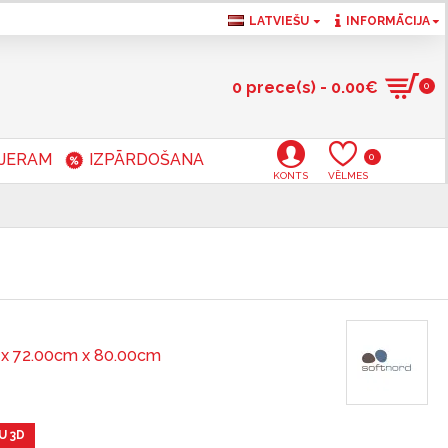
LATVIEŠU
INFORMĀCIJA
0 prece(s) - 0.00€
0
RJERAM
IZPĀRDOŠANA
0
KONTS
VĒLMES
x 72.00cm x 80.00cm
U 3D