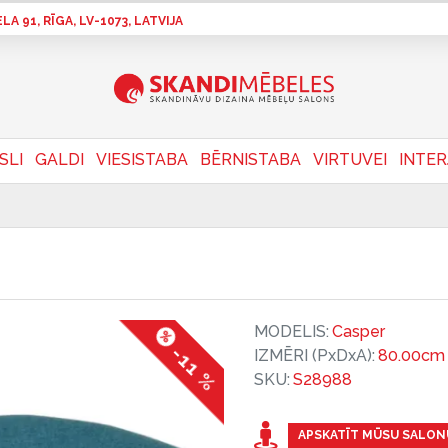
A 91, RĪGA, LV-1073, LATVIJA
SLI
GALDI
VIESISTABA
BĒRNISTABA
VIRTUVEI
INTE
MODELIS:
Casper
-11 %
IZMĒRI (PxDxA):
80.00cm 
SKU:
S28988
APSKATĪT MŪSU SALON