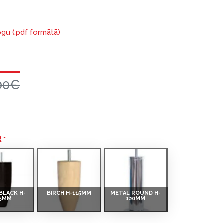
ogu (.pdf formātā)
00€
R
BLACK H-
BIRCH H-115MM
METAL ROUND H-
15MM
120MM