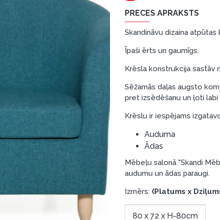
PRECES APRAKSTS
Skandināvu dizaina atpūtas 
Īpaši ērts un gaumīgs.
Krēsla konstrukcija sastāv n
Sēžamās daļas augsto komfo
pret izsēdēšanu un ļoti lab
Krēslu ir iespējams izgatav
Auduma
Ādas
Mēbeļu salonā "Skandi Mēbe
audumu un ādas paraugi.
Izmērs:
(Platums x Dziļum
80 x 72 x H-80cm