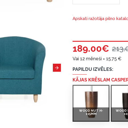
Apskati ražotāja pilno katal
189.00€
213.
Vai 12 mēneši =
15.75
€
PAPILDU IZVĒLES:
KĀJAS KRĒSLAM CASPE
WOOD NUT H-
WOOD 
115MM
1