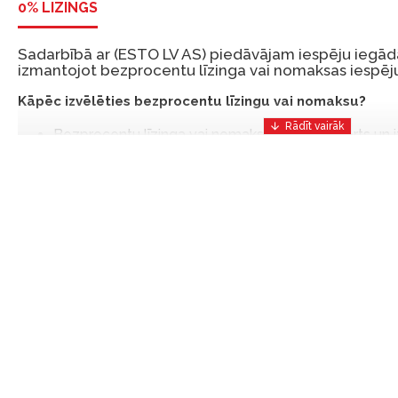
0% LĪZINGS
Sadarbībā ar (ESTO LV AS) piedāvājam iespēju iegādā
izmantojot bezprocentu līzinga vai nomaksas iespēju
Kāpēc izvēlēties bezprocentu līzingu vai nomaksu?
Bezprocentu līzinga vai nomaksas iespēja ir ērts un
risinājums, lai iegādātos vajadzīgās preces tulīt, bet
Ar ESTO iegūstiet bezprocentu līzinga vai nomaksas pr
iemaksas un ar nomaksas termiņu līdz 12 mēnešiem.
Piemērs: Preces cena 300 €, termiņš: 12 mēneši, pi
maksājums: 25 €, kopējā pārmaksa: 0 €.
Līzingu un nomaksu varat noformēt arī apmeklējot mūsu salon
Latvija.
Dokumentu prasības:
ESTO LV AS (Dokumentu noformēšanai nepieciešams
eParaksts eID mobile, ESTO konts vai banka Swedba