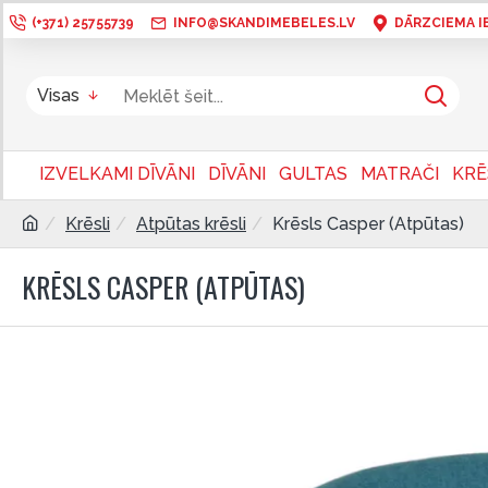
(+371) 25755739
INFO@SKANDIMEBELES.LV
DĀRZCIEMA IEL
Visas
IZVELKAMI DĪVĀNI
DĪVĀNI
GULTAS
MATRAČI
KRĒ
Krēsli
Atpūtas krēsli
Krēsls Casper (Atpūtas)
KRĒSLS CASPER (ATPŪTAS)