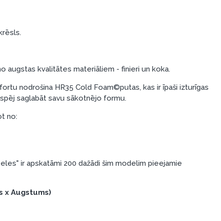
krēsls.
o augstas kvalitātes materiāliem - finieri un koka.
rtu nodrošina HR35 Cold Foam©putas, kas ir īpaši izturīgas
i spēj saglabāt savu sākotnējo formu.
ot no:
les" ir apskatāmi 200 dažādi šim modelim pieejamie
s x Augstums)