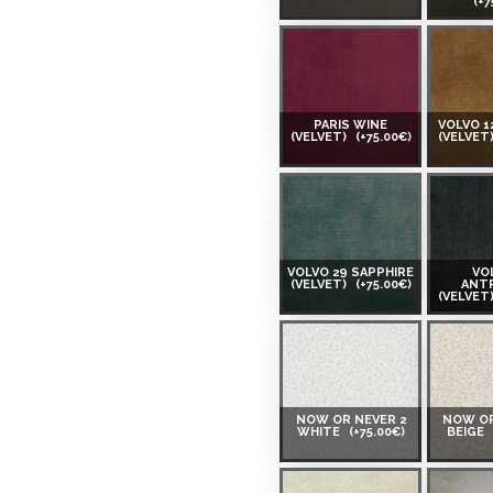
(+7
PARIS WINE
VOLVO 1
(VELVET)
(+75.00€)
(VELVET
VOLVO 29 SAPPHIRE
VO
(VELVET)
(+75.00€)
ANT
(VELVET
NOW OR NEVER 2
NOW OR
WHITE
(+75.00€)
BEIGE