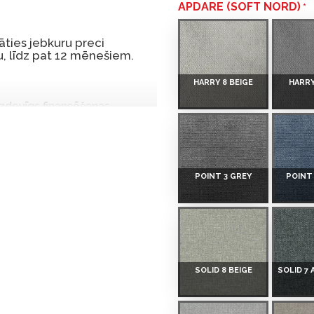
APDARE (SOFT NORD)
ties jebkuru preci
, līdz pat 12 mēnešiem.
HARRY 8 BEIGE
HARRY
 izdevīgs finansēšanas
 par tām norēķinoties vēlāk.
iekšrocības bez pirmās
POINT 3 GREY
POINT
rmā iemaksa: 0 €, ikmēneša
u Dārzciema ielā 91, Rīga,
SOLID 8 BEIGE
SOLID 7
 Smart-ID, eParaksts eID,
nk, Luminor, SEB vai