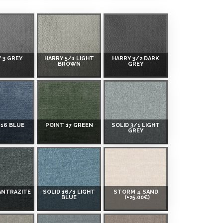
 3 GREY
HARRY 5/1 LIGHT
HARRY 3/2 DARK
BROWN
GREY
 16 BLUE
POINT 17 GREEN
SOLID 3/1 LIGHT
GREY
 ANTRAZITE
SOLID 16/1 LIGHT
STORM 4 SAND
BLUE
(+25.00€)