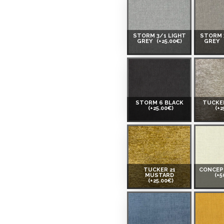
STORM 3/1 LIGHT
STORM 
GREY
(+25.00€)
GREY
 ir norādīta kredīta saņemšanas
eču piegādes noteikumiem
,
STORM 6 BLACK
TUCKER
(+25.00€)
(+2
 izvērtējiet savas finansiālās
TUCKER 21
CONCEP
MUSTARD
(+5
(+25.00€)