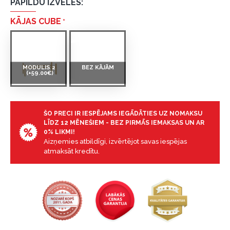
PAPILDU IZVĒLES:
KĀJAS CUBE
MODULIS 2
BEZ KĀJĀM
(+59.00€)
ŠO PRECI IR IESPĒJAMS IEGĀDĀTIES UZ NOMAKSU
LĪDZ 12 MĒNEŠIEM - BEZ PIRMĀS IEMAKSAS UN AR
0% LIKMI!
Aizņemies atbildīgi, izvērtējot savas iespējas
atmaksāt kredītu.