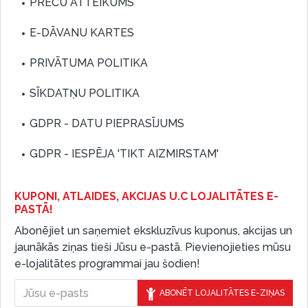
PREČU ATTEIKUMS
E-DĀVANU KARTES
PRIVĀTUMA POLITIKA
SĪKDATŅU POLITIKA
GDPR - DATU PIEPRASĪJUMS
GDPR - IESPĒJA 'TIKT AIZMIRSTAM'
KUPONI, ATLAIDES, AKCIJAS U.C LOJALITĀTES E-
PASTĀ!
Abonējiet un saņemiet ekskluzīvus kuponus, akcijas un
jaunākās ziņas tieši Jūsu e-pastā. Pievienojieties mūsu
e-lojalitātes programmai jau šodien!
ABONĒT LOJALITĀTES E-ZIŅAS