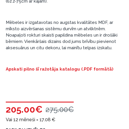
(62.2-75cm ar kājām).
preču piegādes noteikumiem
, kā arī
garantijas un atgriesanas noteikumiem
.
Mēbeles ir izgatavotas no augstas kvalitātes MDF, ar
Finansiālā atbildība:
mīksto aizvēršanas sistēmu durvīm un atvilktnēm.
Aicinām aizņemties atbildīgi! Pirms aizņemties,
Noapaļoti rokturi skaisti papildina mēbeles un ir drošāki
lūdzu, izvērtējiet savas finansiālās iespējas.
bērniem. Vienkāršais dizains dod jums brīvību pievienot
aksesuārus un citu dekoru, lai mainītu telpas izskatu.
Apskati pilno šī ražotāja katalogu (.PDF formātā)
205.00€
275.00€
Vai 12 mēneši =
17.08
€