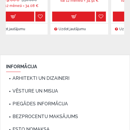
Vai 12 mēneši =
34.91
€
Vai 12 mēneši =
4
i =
34.08
€
umu
Uzdot jautājumu
Uzdot jautājumu
INFORMĀCIJA
ARHITEKTI UN DIZAINERI
VĒSTURE UN MISIJA
PIEGĀDES INFORMĀCIJA
BEZPROCENTU MAKSĀJUMS
ESTO NOMAKSA