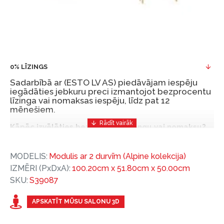
0% LĪZINGS
Sadarbībā ar (ESTO LV AS) piedāvājam iespēju
iegādāties jebkuru preci izmantojot bezprocentu
līzinga vai nomaksas iespēju, līdz pat 12
mēnešiem.
Kāpēc izvēlēties bezprocentu līzingu vai nomaksu?
Bezprocentu līzinga vai nomaksas iespēja ir ērts
MODELIS:
Modulis ar 2 durvīm (Alpine kolekcija)
un izdevīgs finansēšanas risinājums, lai iegādātos
IZMĒRI (PxDxA):
100.20cm x 51.80cm x 50.00cm
vajadzīgās preces tulīt, bet par tām norēķinoties
SKU:
S39087
vēlāk.
Ar ESTO iegūstiet bezprocentu līzinga vai nomaksas
APSKATĪT MŪSU SALONU 3D
priekšrocības bez pirmās iemaksas un ar nomaksas
termiņu līdz 12 mēnešiem.