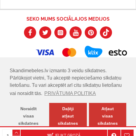
SEKO MUMS SOCIĀLAJOS MEDIJOS
Skandimebeles.lv izmanto 3 veidu sīkdatnes.
Pārlūkojot vietni, Tu akceptē nepieciešamo sīkdatņu
lietošanu. Tu vari akceptēt arī citu sīkdatņu lietošanu
vai noraidīt tās.
PRIVĀTUMA POLITIKA
Noraidīt
Daļēji
Atļaut
visas
atļaut
visas
sīkdatnes
sīkdatnes
sīkdatnes
© SKANDIMĒBELES.LV | Skandināvu dizaina mēbeļu salons.
IELIKT GROZĀ