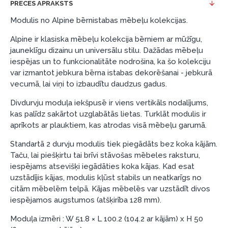
PRECES APRAKSTS
Piemērs: Preces cena 300 €, termiņš: 12 mēneši,
Modulis no Alpine bērnistabas mēbeļu kolekcijas.
pirmā iemaksa: 0 €, ikmēneša maksājums: 25 €,
Alpine ir klasiska mēbeļu kolekcija bērniem ar mūžīgu,
kopējā pārmaksa: 0 €.
jauneklīgu dizainu un universālu stilu. Dažādas mēbeļu
Līzingu un nomaksu varat noformēt arī apmeklējot mūsu
iespējas un to funkcionalitāte nodrošina, ka šo kolekciju
salonu Dārzciema ielā 91, Rīga, Latvija.
var izmantot jebkura bērna istabas dekorēšanai - jebkurā
vecumā, lai viņi to izbaudītu daudzus gadus.
Dokumentu prasības:
Divdurvju moduļa iekšpusē ir viens vertikāls nodalījums,
ESTO LV AS (Dokumentu noformēšanai
kas palīdz sakārtot uzglabātās lietas. Turklāt modulis ir
nepieciešams Smart-ID, eParaksts eID, eParaksts
aprīkots ar plauktiem, kas atrodas visā mēbeļu garumā.
eID mobile, ESTO konts vai banka Swedbank,
Luminor, SEB vai Citadele).
Standartā 2 durvju modulis tiek piegādāts bez koka kājām.
Taču, lai piešķirtu tai brīvi stāvošas mēbeles raksturu,
Līguma nosacījumi:
iespējams atsevišķi iegādāties koka kājas. Kad esat
uzstādījis kājas, modulis kļūst stabils un neatkarīgs no
Līzinga līgumu drīkst parakstīt tikai tā persona,
citām mēbelēm telpā. Kājas mēbelēs var uzstādīt divos
kura ir norādīta kredīta saņemšanas līgumā.
iespējamos augstumos (atšķirība 128 mm).
Papildu informācija:
Moduļa izmēri : W 51.8 × L 100.2 (104.2 ar kājām) x H 50
Pirms kredīta noformēšanas, lūdzam iepazīties ar