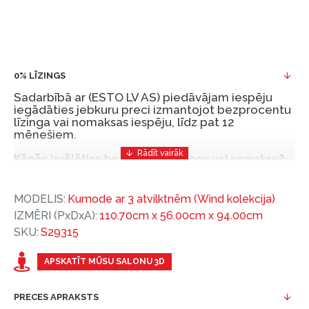
0% LĪZINGS
Sadarbībā ar (ESTO LV AS) piedāvājam iespēju
iegādāties jebkuru preci izmantojot bezprocentu
līzinga vai nomaksas iespēju, līdz pat 12
mēnešiem.
Kāpēc izvēlēties bezprocentu līzingu vai nomaksu?
Bezprocentu līzinga vai nomaksas iespēja ir ērts
MODELIS:
Kumode ar 3 atvilktnēm (Wind kolekcija)
un izdevīgs finansēšanas risinājums, lai iegādātos
IZMĒRI (PxDxA):
110.70cm x 56.00cm x 94.00cm
vajadzīgās preces tulīt, bet par tām norēķinoties
SKU:
S29315
vēlāk.
Ar ESTO iegūstiet bezprocentu līzinga vai nomaksas
APSKATĪT MŪSU SALONU 3D
priekšrocības bez pirmās iemaksas un ar nomaksas
termiņu līdz 12 mēnešiem.
PRECES APRAKSTS