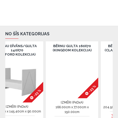
NO ŠĪS KATEGORIJAS
ĀNS/GULTA
BĒRNU GULTA 160X70
BĒRNU GULTA 
X70
(KINGDOM KOLEKCIJA)
(CLASSY GRAY KO
OLEKCIJA)
-23 %
-23 %
IZMĒRI (PxDxA)
IZMĒRI (PxDx
(PxDxA)
166.00cm x 77.00cm x
204.50cm x 95.00cm
40cm x 90.00cm
150.00cm
375.00€
510