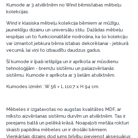
Piemērs: Preces cena 300 €, termiņš: 12 mēneši,
Kumode ar 3 atvilktnēm no Wind bērnistabas mēbeļu
pirmā iemaksa: 0 €, ikmēneša maksājums: 25 €,
kolekcijas.
kopējā pārmaksa: 0 €.
Wind ir klasiska mēbeļu kolekcija bērniem ar mūžīgu,
Līzingu un nomaksu varat noformēt arī apmeklējot mūsu
jauneklīgu dizainu un universālu stilu. Dažādas mēbeļu
salonu Dārzciema ielā 91, Rīga, Latvija.
iespējas un to funkcionalitāte nodrošina, ka šo kolekciju
var izmantot jebkura bērna istabas dekorēšanai - jebkurā
Dokumentu prasības:
vecumā, lai viņi to izbaudītu daudzus gadus.
ESTO LV AS (Dokumentu noformēšanai
Šī kumode ir īpaši ietilpīga un ir aprīkota ar mūsdienu
nepieciešams Smart-ID, eParaksts eID, eParaksts
tehnoloģijām - bremžu sistēmu un pašaizvēršanās
eID mobile, ESTO konts vai banka Swedbank,
sistēmu. Kumode ir aprīkota ar 3 lielām atvilktnēm.
Luminor, SEB vai Citadele).
Kumodes izmēri : W 56 × L 110.7 x H 94 cm.
Līguma nosacījumi:
Līzinga līgumu drīkst parakstīt tikai tā persona,
kura ir norādīta kredīta saņemšanas līgumā.
Mēbeles ir izgatavotas no augstas kvalitātes MDF, ar
mīksto aizvēršanas sistēmu durvīm un atvilktnēm. Tas ir
Papildu informācija:
pieejams baltā un pelēkā krāsā. Noapaļoti metāla rokturi
skaisti papildina mēbeles un ir drošāki bērniem.
Pirms kredīta noformēšanas, lūdzam iepazīties ar
Vienkāršais dizains dod jums brīvību pievienot aksesuārus
preču piegādes noteikumiem
, kā arī