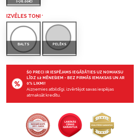
(+76.00€)
IZVĒLES TOŅI
BALTS
PELĒKS
ŠO PRECI IR IESPĒJAMS IEGĀDĀTIES UZ NOMAKSU
LĪDZ 12 MĒNEŠIEM - BEZ PIRMĀS IEMAKSAS UN AR
0% LIKMI!
Aizņemies atbildīgi, izvērtējot savas iespējas
atmaksāt kredītu.