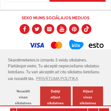
SEKO MUMS SOCIĀLAJOS MEDIJOS
Skandimebeles.lv izmanto 3 veidu sīkdatnes.
Pārlūkojot vietni, Tu akceptē nepieciešamo sīkdatņu
lietošanu. Tu vari akceptēt arī citu sīkdatņu lietošanu
vai noraidīt tās.
PRIVĀTUMA POLITIKA
Noraidīt
Daļēji
Atļaut
visas
atļaut
visas
sīkdatnes
sīkdatnes
sīkdatnes
© SKANDIMĒBELES.LV | Skandināvu dizaina mēbeļu salons.