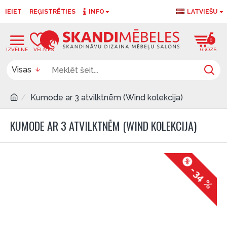
IEIET
REĢISTRĒTIES
INFO
LATVIEŠU
0
0
Visas
Kumode ar 3 atvilktnēm (Wind kolekcija)
KUMODE AR 3 ATVILKTNĒM (WIND KOLEKCIJA)
-34 %