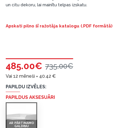
un citu dekoru, lai mainītu telpas izskatu.
garantijas un atgriesanas noteikumiem
.
Finansiālā atbildība:
Aicinām aizņemties atbildīgi! Pirms aizņemties,
Apskati pilno šī ražotāja katalogu (.PDF formātā)
lūdzu, izvērtējiet savas finansiālās iespējas.
485.00€
735.00€
Vai 12 mēneši =
40.42
€
PAPILDU IZVĒLES:
PAPILDUS AKSESUĀRI
AR PĀRTINAMO
GALDIŅU