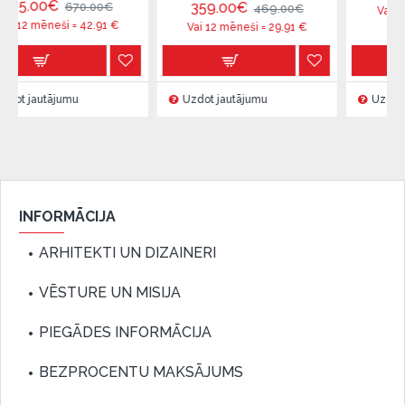
359.00€
670.00€
469.00€
Vai 12 mēneši =
3
ši =
42.91
€
Vai 12 mēneši =
29.91
€
jumu
Uzdot jautājumu
Uzdot jautājumu
INFORMĀCIJA
ARHITEKTI UN DIZAINERI
VĒSTURE UN MISIJA
PIEGĀDES INFORMĀCIJA
BEZPROCENTU MAKSĀJUMS