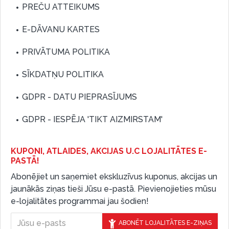
PREČU ATTEIKUMS
E-DĀVANU KARTES
PRIVĀTUMA POLITIKA
SĪKDATŅU POLITIKA
GDPR - DATU PIEPRASĪJUMS
GDPR - IESPĒJA 'TIKT AIZMIRSTAM'
KUPONI, ATLAIDES, AKCIJAS U.C LOJALITĀTES E-
PASTĀ!
Abonējiet un saņemiet ekskluzīvus kuponus, akcijas un
jaunākās ziņas tieši Jūsu e-pastā. Pievienojieties mūsu
e-lojalitātes programmai jau šodien!
ABONĒT LOJALITĀTES E-ZIŅAS