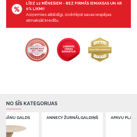
LĪDZ 12 MĒNEŠIEM - BEZ PIRMĀS IEMAKSAS UN AR
0% LIKMI!
Aizņemies atbildīgi, izvērtējot savas iespējas
atmaksāt kredītu.
NO ŠĪS KATEGORIJAS
GALDS
ANNECY ŽURNĀLGALDIŅŠ
APAVU PLAUKTS MAN