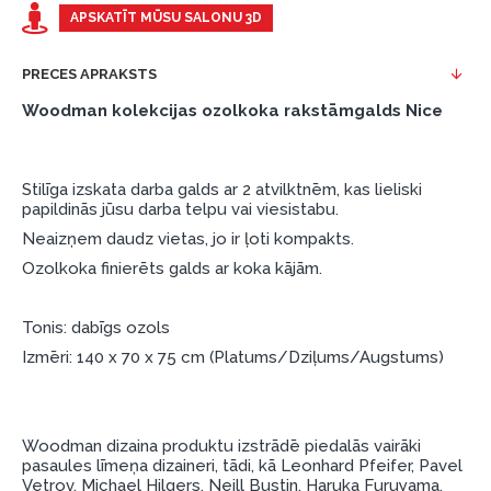
Piemērs: Preces cena 300 €, termiņš: 12 mēneši,
APSKATĪT MŪSU SALONU 3D
pirmā iemaksa: 0 €, ikmēneša maksājums: 25 €,
kopējā pārmaksa: 0 €.
PRECES APRAKSTS
Līzingu un nomaksu varat noformēt arī apmeklējot mūsu
Woodman kolekcijas ozolkoka rakstāmgalds Nice
salonu Dārzciema ielā 91, Rīga, Latvija.
Dokumentu prasības:
Stilīga izskata darba galds ar 2 atvilktnēm, kas lieliski
ESTO LV AS (Dokumentu noformēšanai
papildinās jūsu darba telpu vai viesistabu.
nepieciešams Smart-ID, eParaksts eID, eParaksts
Neaizņem daudz vietas, jo ir ļoti kompakts.
eID mobile, ESTO konts vai banka Swedbank,
Ozolkoka finierēts galds ar koka kājām.
Luminor, SEB vai Citadele).
Līguma nosacījumi:
Tonis: dabīgs ozols
Izmēri: 140 x 70 x 75 cm (Platums/Dziļums/Augstums)
Līzinga līgumu drīkst parakstīt tikai tā persona,
kura ir norādīta kredīta saņemšanas līgumā.
Papildu informācija:
Woodman dizaina produktu izstrādē piedalās vairāki
Pirms kredīta noformēšanas, lūdzam iepazīties ar
pasaules līmeņa dizaineri, tādi, kā Leonhard Pfeifer, Pavel
Vetrov, Michael Hilgers, Neill Bustin, Haruka Furuyama,
preču piegādes noteikumiem
, kā arī