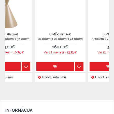
xA)
IZMĒRI (PxDxA)
IZMĒRI (PxDxA)
x 56.00cm
70.00cm x 70.00cm x 41.00cm
27.00cm x 70.00cm x 33
€
160.00€
35.00€
10.75
€
Vai 12 mēneši =
13.33
€
Vai 12 mēneši =
2.91
Uzdot jautājumu
Uzdot jautājumu
INFORMĀCIJA