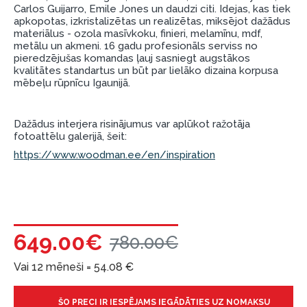
Carlos Guijarro, Emile Jones un daudzi citi. Idejas, kas tiek
garantijas un atgriesanas noteikumiem
.
apkopotas, izkristalizētas un realizētas, miksējot dažādus
materiālus - ozola masīvkoku, finieri, melamīnu, mdf,
Finansiālā atbildība:
metālu un akmeni. 16 gadu profesionāls serviss no
Aicinām aizņemties atbildīgi! Pirms aizņemties,
pieredzējušas komandas ļauj sasniegt augstākos
lūdzu, izvērtējiet savas finansiālās iespējas.
kvalitātes standartus un būt par lielāko dizaina korpusa
mēbeļu rūpnīcu Igaunijā.
Dažādus interjera risinājumus var aplūkot ražotāja
fotoattēlu galerijā, šeit:
https://www.woodman.ee/en/inspiration
649.00€
780.00€
Vai 12 mēneši =
54.08
€
ŠO PRECI IR IESPĒJAMS IEGĀDĀTIES UZ NOMAKSU