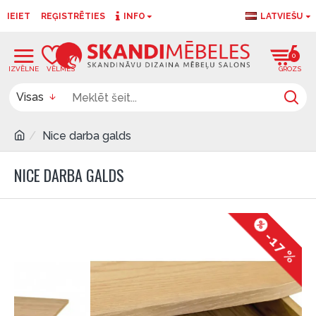
IEIET
REĢISTRĒTIES
INFO
LATVIEŠU
0
0
Visas
Nice darba galds
NICE DARBA GALDS
-17 %