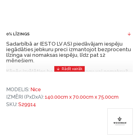
0% LĪZINGS
Sadarbībā ar (ESTO LV AS) piedāvājam iespēju
iegādāties jebkuru preci izmantojot bezprocentu
līzinga vai nomaksas iespēju, līdz pat 12
mēnešiem.
Kāpēc izvēlēties bezprocentu līzingu vai nomaksu?
Bezprocentu līzinga vai nomaksas iespēja ir ērts
MODELIS:
Nice
un izdevīgs finansēšanas risinājums, lai iegādātos
IZMĒRI (PxDxA):
140.00cm x 70.00cm x 75.00cm
vajadzīgās preces tulīt, bet par tām norēķinoties
SKU:
S29914
vēlāk.
Ar ESTO iegūstiet bezprocentu līzinga vai nomaksas
priekšrocības bez pirmās iemaksas un ar nomaksas
termiņu līdz 12 mēnešiem.