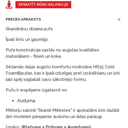
Piemērs: Preces cena 300 €, termiņš: 12 mēneši,
APSKATĪT MŪSU SALONU 3D
pirmā iemaksa: 0 €, ikmēneša maksājums: 25 €,
kopējā pārmaksa: 0 €.
PRECES APRAKSTS
Līzingu un nomaksu varat noformēt arī apmeklējot mūsu
Skandināvu dizaina pufs.
salonu Dārzciema ielā 91, Rīga, Latvija.
Īpaši ērts un gaumīgs.
Dokumentu prasības:
Pufa konstrukcija sastāv no augstas kvalitātes
ESTO LV AS (Dokumentu noformēšanai
materiāliem - finieri un koka.
nepieciešams Smart-ID, eParaksts eID, eParaksts
eID mobile, ESTO konts vai banka Swedbank,
Sēžamās daļas augsto komfortu nodrošina HR35 Cold
Foam©putas, kas ir īpaši izturīgas pret izsēdēšanu un ļoti
Luminor, SEB vai Citadele).
labi spēj saglabāt savu sākotnējo formu.
Līguma nosacījumi:
Pufu ir iespējams izgatavot no:
Līzinga līgumu drīkst parakstīt tikai tā persona,
kura ir norādīta kredīta saņemšanas līgumā.
Auduma
Papildu informācija:
Mēbeļu salonā "Skandi Mēbeles" ir apskatāmi 200 dažādi
šim modelim pieejamie audumu un ādas paraugi.
Pirms kredīta noformēšanas, lūdzam iepazīties ar
Izmērs:
(Platums x Dziļums x Augstums)
preču piegādes noteikumiem
, kā arī