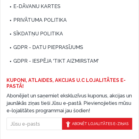
E-DĀVANU KARTES
PRIVĀTUMA POLITIKA
SĪKDATŅU POLITIKA
GDPR - DATU PIEPRASĪJUMS
GDPR - IESPĒJA 'TIKT AIZMIRSTAM'
KUPONI, ATLAIDES, AKCIJAS U.C LOJALITĀTES E-
PASTĀ!
Abonējiet un saņemiet ekskluzīvus kuponus, akcijas un
jaunākās ziņas tieši Jūsu e-pastā. Pievienojieties mūsu
e-lojalitātes programmai jau šodien!
ABONĒT LOJALITĀTES E-ZIŅAS