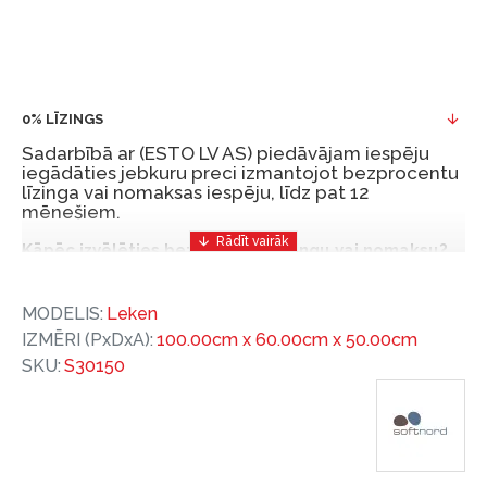
0% LĪZINGS
Sadarbībā ar (ESTO LV AS) piedāvājam iespēju
iegādāties jebkuru preci izmantojot bezprocentu
līzinga vai nomaksas iespēju, līdz pat 12
mēnešiem.
Kāpēc izvēlēties bezprocentu līzingu vai nomaksu?
Bezprocentu līzinga vai nomaksas iespēja ir ērts
MODELIS:
Leken
un izdevīgs finansēšanas risinājums, lai iegādātos
IZMĒRI (PxDxA):
100.00cm x 60.00cm x 50.00cm
vajadzīgās preces tulīt, bet par tām norēķinoties
SKU:
S30150
vēlāk.
Ar ESTO iegūstiet bezprocentu līzinga vai nomaksas
priekšrocības bez pirmās iemaksas un ar nomaksas
termiņu līdz 12 mēnešiem.