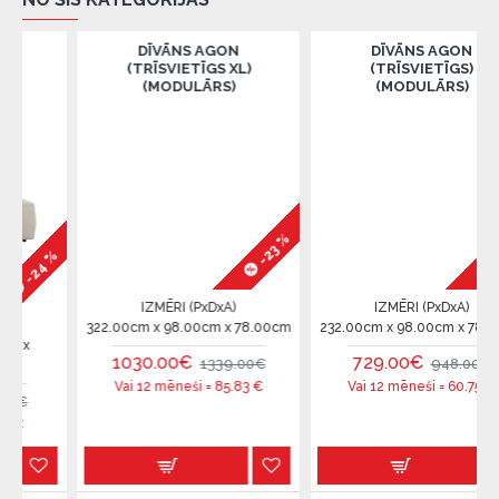
DĪVĀNS AGON
DĪVĀNS AGON
(TRĪSVIETĪGS XL)
(TRĪSVIETĪGS)
(MODULĀRS)
(MODULĀRS)
-23 %
-23 %
%
IZMĒRI (PxDxA)
IZMĒRI (PxDxA)
322.00cm x 98.00cm x 78.00cm
232.00cm x 98.00cm x 78.00cm
1030.00€
729.00€
1339.00€
948.00€
Vai 12 mēneši =
85.83
€
Vai 12 mēneši =
60.75
€