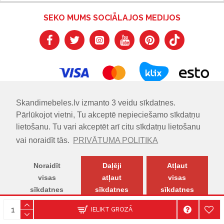
SEKO MUMS SOCIĀLAJOS MEDIJOS
Skandimebeles.lv izmanto 3 veidu sīkdatnes.
Pārlūkojot vietni, Tu akceptē nepieciešamo sīkdatņu
lietošanu. Tu vari akceptēt arī citu sīkdatņu lietošanu
vai noraidīt tās.
PRIVĀTUMA POLITIKA
Noraidīt
Daļēji
Atļaut
visas
atļaut
visas
sīkdatnes
sīkdatnes
sīkdatnes
© SKANDIMĒBELES.LV | Skandināvu dizaina mēbeļu salons.
IELIKT GROZĀ