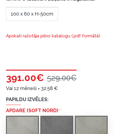
garantijas un atgriesanas noteikumiem
.
100 x 60 x H-50cm
Finansiālā atbildība:
Aicinām aizņemties atbildīgi! Pirms aizņemties,
lūdzu, izvērtējiet savas finansiālās iespējas.
Apskati ražotāja pilno katalogu (.pdf formātā)
391.00€
529.00€
Vai 12 mēneši =
32.58
€
PAPILDU IZVĒLES:
APDARE (SOFT NORD)