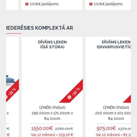
Uzdot jautājumu
Uzdot jautājumu
IEDERĒSIES KOMPLEKTĀ AR
DĪVĀNS LEKEN
DĪVĀNS LEKEN
(ĪSĀ STŪRA)
(DIVARPUSVIETĪGS)
-29 %
-32 %
%
IZMĒRI (PxDxA)
IZMĒRI (PxDxA)
290.00cm x 171.00cm x
200.00cm x 101.00cm x
84.00cm
84.00cm
1550.00€
975.00€
2280.00€
1370.00€
Vai 12 mēneši =
129.16
€
Vai 12 mēneši =
81.25
€