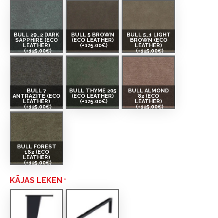
BULL 29_2 DARK
BULL 5 BROWN
BULL 5_1 LIGHT
SAPPHIRE (ECO
(ECO LEATHER)
BROWN (ECO
LEATHER)
(+125.00€)
LEATHER)
(+125.00€)
(+125.00€)
BULL 7
BULL THYME 205
BULL ALMOND
ANTRAZITE (ECO
(ECO LEATHER)
82 (ECO
LEATHER)
(+125.00€)
LEATHER)
(+125.00€)
(+125.00€)
BULL FOREST
162 (ECO
LEATHER)
(+125.00€)
KĀJAS LEKEN