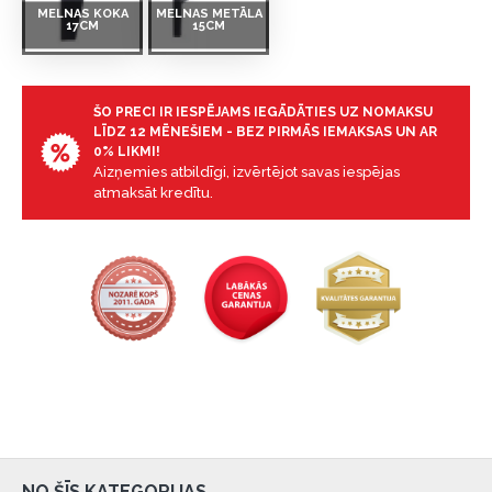
MELNAS KOKA
MELNAS METĀLA
17CM
15CM
ŠO PRECI IR IESPĒJAMS IEGĀDĀTIES UZ NOMAKSU
LĪDZ 12 MĒNEŠIEM - BEZ PIRMĀS IEMAKSAS UN AR
0% LIKMI!
Aizņemies atbildīgi, izvērtējot savas iespējas
atmaksāt kredītu.
NO ŠĪS KATEGORIJAS