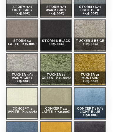
STORM 3/1
STORM 3/3
STORM 16/1
LIGHT GREY
WARM GREY
LIGHT BLUE
(+25.00€)
(+25.00€)
(+25.00€)
STORM 14
STORM 6 BLACK
TUCKER 8 BEIGE
LATTE
(+25.00€)
(+25.00€)
(+25.00€)
TUCKER 3/3
TUCKER 17
TUCKER 21
WARM GREY
GREEN
(+25.00€)
MUSTARD
(+25.00€)
(+25.00€)
CONCEPT 2
CONCEPT 14
CONCEPT 16/1
WHITE
(+50.00€)
LATTE
(+50.00€)
LIGHT BLUE
(+50.00€)