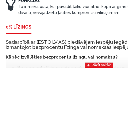
FUNKCIJU.
Tā ir miera osta, kur pavadīt laiku vienatnē, kopā ar ģimen
dīvānu, nevajadzētu ļauties kompromisu vilinājumam.
0% LĪZINGS
Sadarbībā ar (ESTO LV AS) piedāvājam iespēju iegādā
izmantojot bezprocentu līzinga vai nomaksas iespēju
Kāpēc izvēlēties bezprocentu līzingu vai nomaksu?
Bezprocentu līzinga vai nomaksas iespēja ir ērts un
risinājums, lai iegādātos vajadzīgās preces tulīt, bet
Ar ESTO iegūstiet bezprocentu līzinga vai nomaksas pr
iemaksas un ar nomaksas termiņu līdz 12 mēnešiem.
Piemērs: Preces cena 300 €, termiņš: 12 mēneši, pi
maksājums: 25 €, kopējā pārmaksa: 0 €.
Līzingu un nomaksu varat noformēt arī apmeklējot mūsu salon
Latvija.