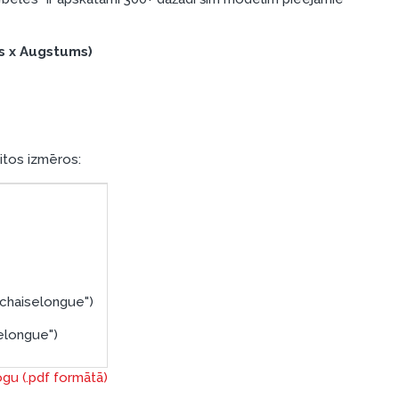
s x Augstums)
citos izmēros:
 chaiselongue")
elongue")
ogu (.pdf formātā)