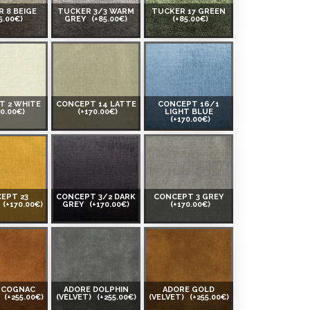
 8 BEIGE
TUCKER 3/3 WARM
TUCKER 17 GREEN
5.00€)
GREY
(+85.00€)
(+85.00€)
T 2 WHITE
CONCEPT 14 LATTE
CONCEPT 16/1
70.00€)
(+170.00€)
LIGHT BLUE
(+170.00€)
EPT 23
CONCEPT 3/2 DARK
CONCEPT 3 GREY
(+170.00€)
GREY
(+170.00€)
(+170.00€)
 COGNAC
ADORE DOLPHIN
ADORE GOLD
)
(+255.00€)
(VELVET)
(+255.00€)
(VELVET)
(+255.00€)