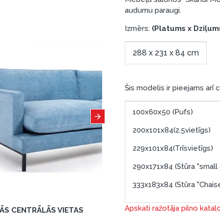
audumu paraugi.
Izmērs:
(Platums x Dziļum
288 x 231 x 84 cm
Šis modelis ir pieejams arī 
100x60x50 (Pufs)
200x101x84(2,5vietīgs)
229x101x84(Trīsvietīgs)
290x171x84 (Stūra "small
333x183x84 (Stūra "Chais
Apskati ražotāja pilno katal
TĀS CENTRĀLĀS VIETAS