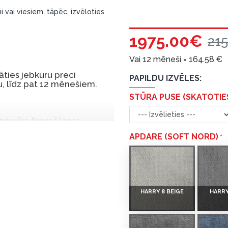
i vai viesiem, tāpēc, izvēloties
1975.00€
21
Vai 12 mēneši =
164.58
€
ties jebkuru preci
PAPILDU IZVĒLES:
, līdz pat 12 mēnešiem.
STŪRA PUSE (SKATOTIE
 izdevīgs finansēšanas
 par tām norēķinoties vēlāk.
APDARE (SOFT NORD)
iekšrocības bez pirmās
rmā iemaksa: 0 €, ikmēneša
HARRY 8 BEIGE
HARRY
u Dārzciema ielā 91, Rīga,