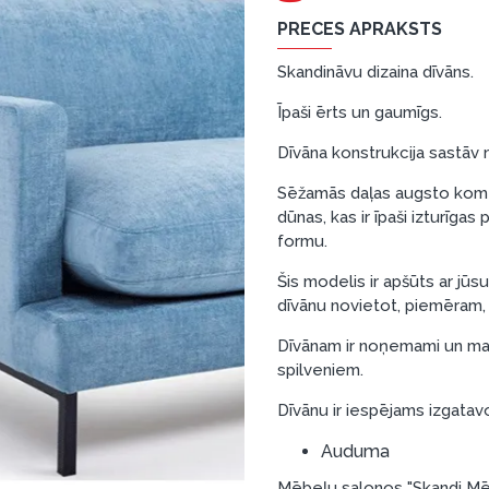
PRECES APRAKSTS
Skandināvu dizaina dīvāns.
Īpaši ērts un gaumīgs.
Dīvāna konstrukcija sastāv n
Sēžamās daļas augsto komf
dūnas, kas ir īpaši izturīga
formu.
Šis modelis ir apšūts ar jūs
dīvānu novietot, piemēram, 
Dīvānam ir noņemami un ma
spilveniem.
Dīvānu ir iespējams izgatav
Auduma
Mēbeļu salonos "Skandi Mēb