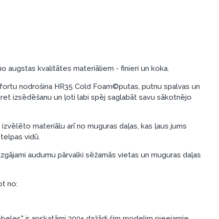
o augstas kvalitātes materiāliem - finieri un koka.
ortu nodrošina HR35 Cold Foam©putas, putnu spalvas un
s pret izsēdēšanu un ļoti labi spēj saglabāt savu sākotnējo
u izvēlēto materiālu arī no muguras daļas, kas ļaus jums
telpas vidū.
zgājami audumu pārvalki sēžamās vietas un muguras daļas
ot no:
eles" ir apskatāmi 300+ dažādi šim modelim pieejamie