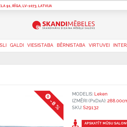
A 91, RĪGA, LV-1073, LATVIJA
SLI
GALDI
VIESISTABA
BĒRNISTABA
VIRTUVEI
INTE
MODELIS:
Leken
IZMĒRI (PxDxA):
288.00cm
-8 %
SKU:
S29132
APSKATĪT MŪSU SALON