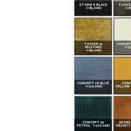
STORM 6 BLACK
TUCKER
(+85.00€)
(+8
TUCKER 21
CONCEP
MUSTARD
(+1
(+85.00€)
CONCEPT 16 BLUE
CONC
(+170.00€)
YELLOW
CONCEPT 30
ADORE
PETROL
(+170.00€)
(VELVET