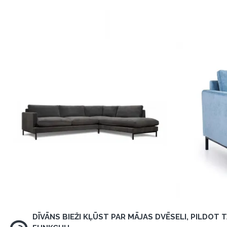
DĪVĀNS BIEŽI KĻŪST PAR MĀJAS DVĒSELI, PILDOT 