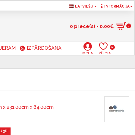
LATVIEŠU
INFORMĀCIJA
0 prece(s) - 0.00€
0
RJERAM
IZPĀRDOŠANA
0
KONTS
VĒLMES
 x 231.00cm x 84.00cm
U 3D