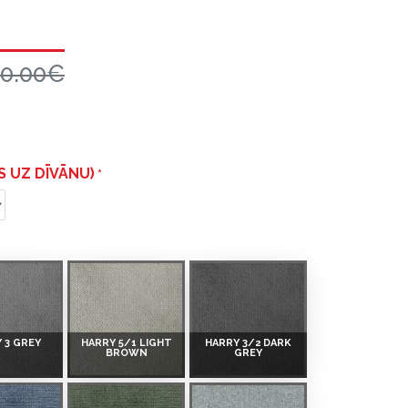
50.00€
S UZ DĪVĀNU)
 3 GREY
HARRY 5/1 LIGHT
HARRY 3/2 DARK
BROWN
GREY