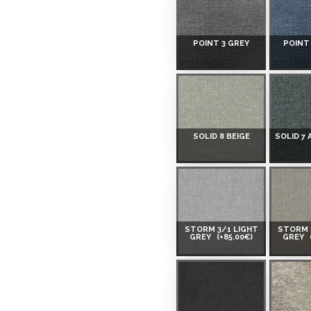
 Smart-ID, eParaksts eID,
POINT 3 GREY
POINT
nk, Luminor, SEB vai
 ir norādīta kredīta saņemšanas
SOLID 8 BEIGE
SOLID 7
eču piegādes noteikumiem
,
STORM 3/1 LIGHT
STORM 
GREY
(+85.00€)
GREY
 izvērtējiet savas finansiālās