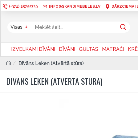
(+371) 25755739
INFO@SKANDIMEBELES.LV
DĀRZCIEMA IEL
Visas
IZVELKAMI DĪVĀNI
DĪVĀNI
GULTAS
MATRAČI
KRĒ
Dīvāns Leken (Atvērtā stūra)
DĪVĀNS LEKEN (ATVĒRTĀ STŪRA)