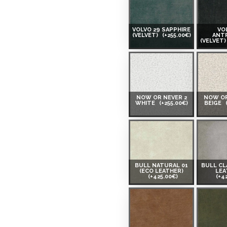
VOLVO 29 SAPPHIRE
VO
(VELVET)
(+255.00€)
ANT
(VELVET
NOW OR NEVER 2
NOW OR
WHITE
(+255.00€)
BEIGE
BULL NATURAL 01
BULL CL
(ECO LEATHER)
LEA
(+425.00€)
(+4