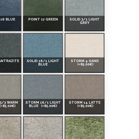
 16 BLUE
POINT 17 GREEN
SOLID 3/1 LIGHT
GREY
 ANTRAZITE
SOLID 16/1 LIGHT
STORM 4 SAND
BLUE
(+85.00€)
3/3 WARM
STORM 16/1 LIGHT
STORM 14 LATTE
(+85.00€)
BLUE
(+85.00€)
(+85.00€)