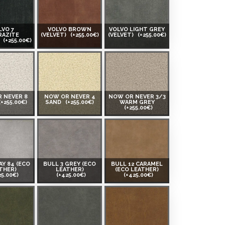
LVO 7
VOLVO BROWN
VOLVO LIGHT GREY
RAZITE
(VELVET)
(+255.00€)
(VELVET)
(+255.00€)
)
(+255.00€)
 NEVER 8
NOW OR NEVER 4
NOW OR NEVER 3/3
(+255.00€)
SAND
(+255.00€)
WARM GREY
(+255.00€)
AY 84 (ECO
BULL 3 GREY (ECO
BULL 12 CARAMEL
THER)
LEATHER)
(ECO LEATHER)
25.00€)
(+425.00€)
(+425.00€)