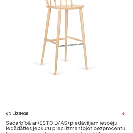
0% LĪZINGS
Sadarbībā ar (ESTO LV AS) piedāvājam iespēju
iegādāties jebkuru preci izmantojot bezprocentu