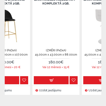
B.
KOMPLEKTĀ 2GB.
KOMPLEKTĀ 2GB.
IZMĒRI (PxDxA)
IZMĒRI (PxDxA)
07.00cm
45.00cm x 43.00cm x 88.00cm
45.00cm x 43.00cm x 88.00
180.00€
180.00€
€
Vai 12 mēneši =
15
€
Vai 12 mēneši =
15
€
Uzdot jautājumu
Uzdot jautājumu