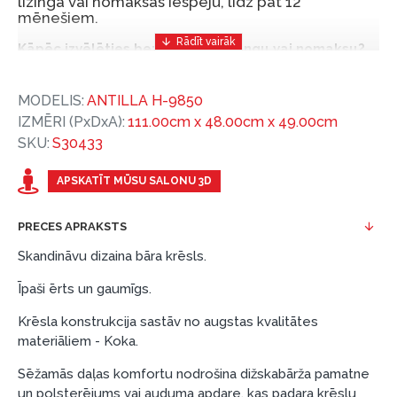
līzinga vai nomaksas iespēju, līdz pat 12
mēnešiem.
Kāpēc izvēlēties bezprocentu līzingu vai nomaksu?
Bezprocentu līzinga vai nomaksas iespēja ir ērts
MODELIS:
ANTILLA H-9850
un izdevīgs finansēšanas risinājums, lai iegādātos
IZMĒRI (PxDxA):
111.00cm x 48.00cm x 49.00cm
vajadzīgās preces tulīt, bet par tām norēķinoties
SKU:
S30433
vēlāk.
Ar ESTO iegūstiet bezprocentu līzinga vai nomaksas
APSKATĪT MŪSU SALONU 3D
priekšrocības bez pirmās iemaksas un ar nomaksas
termiņu līdz 12 mēnešiem.
PRECES APRAKSTS
Piemērs: Preces cena 300 €, termiņš: 12 mēneši,
Skandināvu dizaina bāra krēsls.
pirmā iemaksa: 0 €, ikmēneša maksājums: 25 €,
Īpaši ērts un gaumīgs.
kopējā pārmaksa: 0 €.
Līzingu un nomaksu varat noformēt arī apmeklējot mūsu
Krēsla konstrukcija sastāv no augstas kvalitātes
salonu Dārzciema ielā 91, Rīga, Latvija.
materiāliem - Koka.
Dokumentu prasības:
Sēžamās daļas komfortu nodrošina dižskabārža pamatne
un polsterējums vai auduma apdare, kas padara krēslu