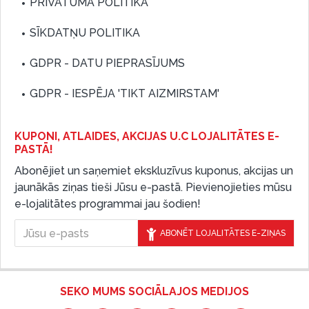
PRIVĀTUMA POLITIKA
SĪKDATŅU POLITIKA
GDPR - DATU PIEPRASĪJUMS
GDPR - IESPĒJA 'TIKT AIZMIRSTAM'
KUPONI, ATLAIDES, AKCIJAS U.C LOJALITĀTES E-
PASTĀ!
Abonējiet un saņemiet ekskluzīvus kuponus, akcijas un
jaunākās ziņas tieši Jūsu e-pastā. Pievienojieties mūsu
e-lojalitātes programmai jau šodien!
ABONĒT LOJALITĀTES E-ZIŅAS
SEKO MUMS SOCIĀLAJOS MEDIJOS