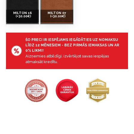
MILTON 16
MILTON 07
(+30.00€)
(+30.00€)
ŠO PRECI IR IESPĒJAMS IEGĀDĀTIES UZ NOMAKSU
LĪDZ 12 MĒNEŠIEM - BEZ PIRMĀS IEMAKSAS UN AR
0% LIKMI!
Aizņemies atbildīgi, izvērtējot savas iespējas
atmaksāt kredītu.