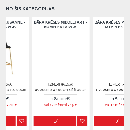
NO ŠĪS KATEGORIJAS
NE -
BĀRA KRĒSLS MIDDELFART -
BĀRA KRĒSLS MIDDELFART 
KOMPLEKTĀ 2GB.
KOMPLEKTĀ 2GB.
IZMĒRI (PxDxA)
IZMĒRI (PxDxA)
.00cm
45.00cm x 43.00cm x 88.00cm
45.00cm x 43.00cm x 88.00cm
180.00€
180.00€
Vai 12 mēneši =
15
€
Vai 12 mēneši =
15
€