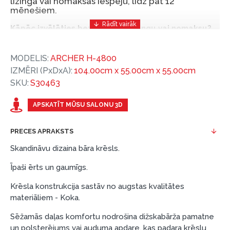
līzinga vai nomaksas iespēju, līdz pat 12
mēnešiem.
Kāpēc izvēlēties bezprocentu līzingu vai nomaksu?
Bezprocentu līzinga vai nomaksas iespēja ir ērts
MODELIS:
ARCHER H-4800
un izdevīgs finansēšanas risinājums, lai iegādātos
IZMĒRI (PxDxA):
104.00cm x 55.00cm x 55.00cm
vajadzīgās preces tulīt, bet par tām norēķinoties
SKU:
S30463
vēlāk.
Ar ESTO iegūstiet bezprocentu līzinga vai nomaksas
APSKATĪT MŪSU SALONU 3D
priekšrocības bez pirmās iemaksas un ar nomaksas
termiņu līdz 12 mēnešiem.
PRECES APRAKSTS
Piemērs: Preces cena 300 €, termiņš: 12 mēneši,
Skandināvu dizaina bāra krēsls.
pirmā iemaksa: 0 €, ikmēneša maksājums: 25 €,
Īpaši ērts un gaumīgs.
kopējā pārmaksa: 0 €.
Līzingu un nomaksu varat noformēt arī apmeklējot mūsu
Krēsla konstrukcija sastāv no augstas kvalitātes
salonu Dārzciema ielā 91, Rīga, Latvija.
materiāliem - Koka.
Dokumentu prasības:
Sēžamās daļas komfortu nodrošina dižskabārža pamatne
un polsterējums vai auduma apdare, kas padara krēslu