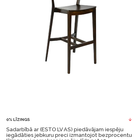
0% LĪZINGS
Sadarbībā ar (ESTO LV AS) piedāvājam iespēju
iegādāties jebkuru preci izmantojot bezprocentu