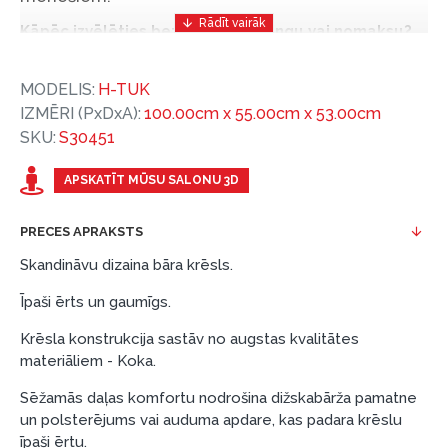
Kāpēc izvēlēties bezprocentu līzingu vai nomaksu?
Bezprocentu līzinga vai nomaksas iespēja ir ērts
MODELIS:
H-TUK
un izdevīgs finansēšanas risinājums, lai iegādātos
IZMĒRI (PxDxA):
100.00cm x 55.00cm x 53.00cm
vajadzīgās preces tulīt, bet par tām norēķinoties
SKU:
S30451
vēlāk.
Ar ESTO iegūstiet bezprocentu līzinga vai nomaksas
APSKATĪT MŪSU SALONU 3D
priekšrocības bez pirmās iemaksas un ar nomaksas
termiņu līdz 12 mēnešiem.
PRECES APRAKSTS
Piemērs: Preces cena 300 €, termiņš: 12 mēneši,
Skandināvu dizaina bāra krēsls.
pirmā iemaksa: 0 €, ikmēneša maksājums: 25 €,
Īpaši ērts un gaumīgs.
kopējā pārmaksa: 0 €.
Līzingu un nomaksu varat noformēt arī apmeklējot mūsu
Krēsla konstrukcija sastāv no augstas kvalitātes
salonu Dārzciema ielā 91, Rīga, Latvija.
materiāliem - Koka.
Dokumentu prasības:
Sēžamās daļas komfortu nodrošina dižskabārža pamatne
un polsterējums vai auduma apdare, kas padara krēslu
ESTO LV AS (Dokumentu noformēšanai
īpaši ērtu.