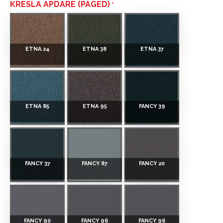
KRĒSLA APDARE (PAGED)
ETNA 24
ETNA 38
ETNA 37
ETNA 85
ETNA 95
FANCY 39
FANCY 37
FANCY 87
FANCY 20
FANCY 90
FANCY 96
FANCY 96