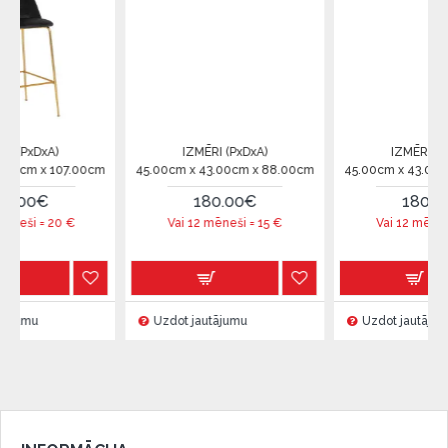
IZMĒRI (PxDxA)
IZMĒRI (PxDxA)
7.00cm
45.00cm x 43.00cm x 88.00cm
45.00cm x 43.00cm x 88.00c
180.00€
180.00€
€
Vai 12 mēneši =
15
€
Vai 12 mēneši =
15
€
Uzdot jautājumu
Uzdot jautājumu