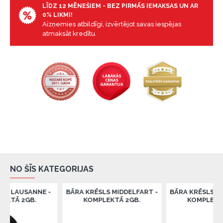
LĪDZ 12 MĒNEŠIEM - BEZ PIRMĀS IEMAKSAS UN AR
0% LIKMI!
Aizņemies atbildīgi, izvērtējot savas iespējas
atmaksāt kredītu.
NO ŠĪS KATEGORIJAS
NNE -
BĀRA KRĒSLS MIDDELFART -
BĀRA KRĒSLS MIDDELFART
.
KOMPLEKTĀ 2GB.
KOMPLEKTĀ 2GB.