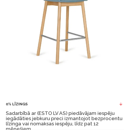
0% LĪZINGS
Sadarbībā ar (ESTO LV AS) piedāvājam iespēju
iegādāties jebkuru preci izmantojot bezprocentu
līzinga vai nomaksas iespēju, līdz pat 12
mēnešiem.