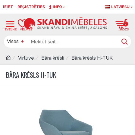
IEIET
REĢISTRĒTIES
INFO
LATVIEŠU
0
0
Visas
Virtuve
Bāra krēsli
Bāra krēsls H-TUK
BĀRA KRĒSLS H-TUK