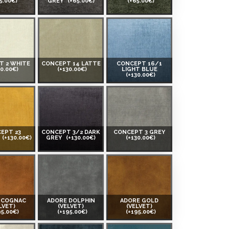
5.00€)
GREY
(+65.00€)
(+65.00€)
T 2 WHITE
CONCEPT 14 LATTE
CONCEPT 16/1
30.00€)
(+130.00€)
LIGHT BLUE
(+130.00€)
EPT 23
CONCEPT 3/2 DARK
CONCEPT 3 GREY
(+130.00€)
GREY
(+130.00€)
(+130.00€)
 COGNAC
ADORE DOLPHIN
ADORE GOLD
LVET)
(VELVET)
(VELVET)
95.00€)
(+195.00€)
(+195.00€)