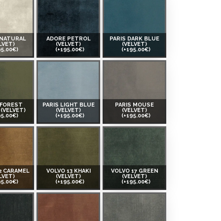
 NATURAL
ADORE PETROL
PARIS DARK BLUE
LVET)
(VELVET)
(VELVET)
95.00€)
(+195.00€)
(+195.00€)
 FOREST
PARIS LIGHT BLUE
PARIS MOUSE
(VELVET)
(VELVET)
(VELVET)
95.00€)
(+195.00€)
(+195.00€)
2 CARAMEL
VOLVO 13 KHAKI
VOLVO 17 GREEN
LVET)
(VELVET)
(VELVET)
95.00€)
(+195.00€)
(+195.00€)