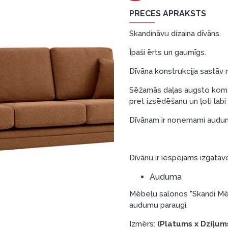
PRECES APRAKSTS
Skandināvu dizaina dīvāns.
Īpaši ērts un gaumīgs.
Dīvāna konstrukcija sastāv n
Sēžamās daļas augsto komfo
pret izsēdēšanu un ļoti lab
Dīvānam ir noņemami audum
Dīvānu ir iespējams izgatav
Auduma
Mēbeļu salonos "Skandi Mēb
audumu paraugi.
Izmērs:
(Platums x Dziļum