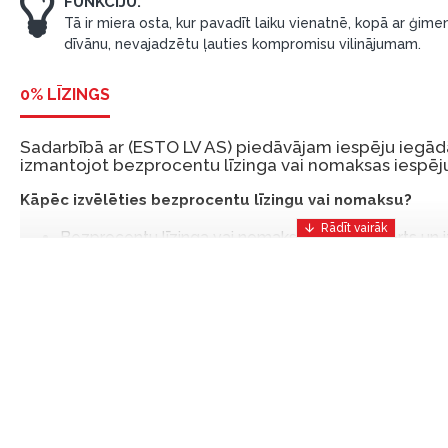
FUNKCIJU.
Tā ir miera osta, kur pavadīt laiku vienatnē, kopā ar ģimen
dīvānu, nevajadzētu ļauties kompromisu vilinājumam.
0% LĪZINGS
Sadarbībā ar (ESTO LV AS) piedāvājam iespēju iegādā
izmantojot bezprocentu līzinga vai nomaksas iespēju
Kāpēc izvēlēties bezprocentu līzingu vai nomaksu?
Bezprocentu līzinga vai nomaksas iespēja ir ērts un
risinājums, lai iegādātos vajadzīgās preces tulīt, bet
Ar ESTO iegūstiet bezprocentu līzinga vai nomaksas pr
iemaksas un ar nomaksas termiņu līdz 12 mēnešiem.
Piemērs: Preces cena 300 €, termiņš: 12 mēneši, pi
maksājums: 25 €, kopējā pārmaksa: 0 €.
Līzingu un nomaksu varat noformēt arī apmeklējot mūsu salon
Latvija.