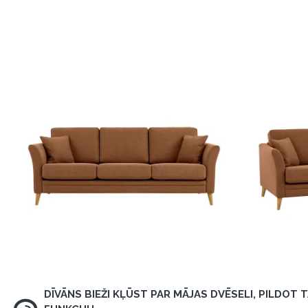
DĪVĀNS BIEŽI KĻŪST PAR MĀJAS DVĒSELI, PILDOT 