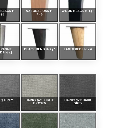
BLACK H-
NATURAL OAK H-
WOOD BLACK H-145
145
145
MPAGNE
BLACK BEND H-140
LAQUERED H-140
D H-145
 3 GREY
HARRY 5/1 LIGHT
HARRY 3/2 DARK
BROWN
GREY