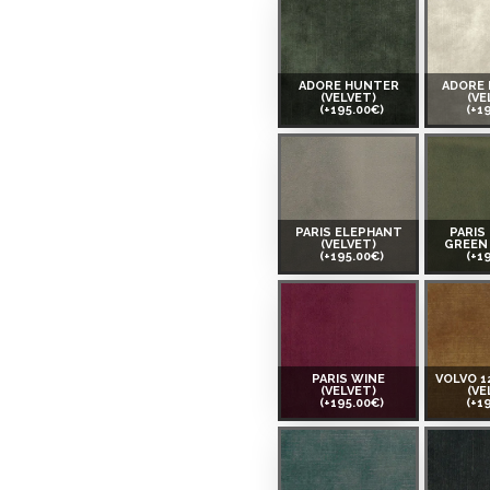
ADORE HUNTER
ADORE
(VELVET)
(VE
(+195.00€)
(+1
PARIS ELEPHANT
PARIS
(VELVET)
GREEN 
(+195.00€)
(+1
PARIS WINE
VOLVO 1
(VELVET)
(VE
(+195.00€)
(+1