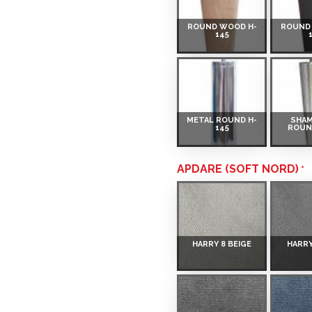
ROUND WOOD H-
ROUND 
145
 Smart-ID, eParaksts eID,
nk, Luminor, SEB vai
METAL ROUND H-
SHA
 ir norādīta kredīta saņemšanas
145
ROUN
APDARE (SOFT NORD)
eču piegādes noteikumiem
,
HARRY 8 BEIGE
HARRY
 izvērtējiet savas finansiālās