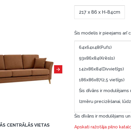
217 x 86 x H-84cm
Šis modelis ir pieejams arī 
64x64x48(Pufs)
93x86x84(Krēsls)
142x86x84(Divvietīgs)
186x86x87(2,5 vietīgs)
Šis dīvāns ir modulējams u
Izmēru precizēšanai, lūd
Šis dīvāns ir modulējams un 
TĀS CENTRĀLĀS VIETAS
Apskati ražotāja pilno katal