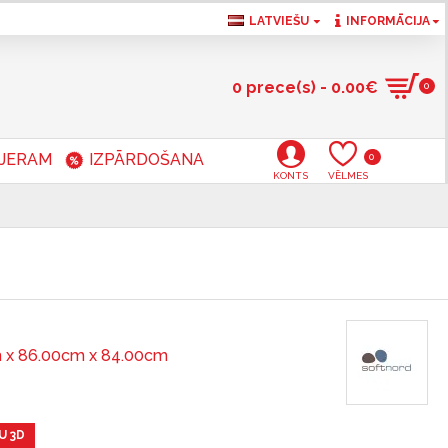
LATVIEŠU
INFORMĀCIJA
0 prece(s) - 0.00€
0
RJERAM
IZPĀRDOŠANA
0
KONTS
VĒLMES
 x 86.00cm x 84.00cm
U 3D