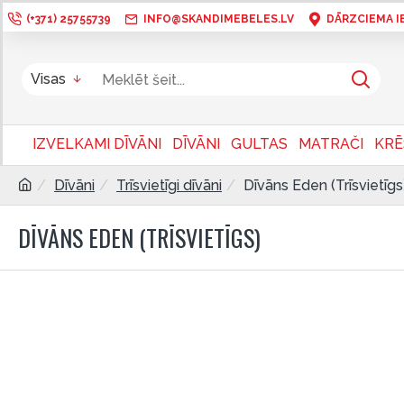
(+371) 25755739
INFO@SKANDIMEBELES.LV
DĀRZCIEMA IEL
Visas
IZVELKAMI DĪVĀNI
DĪVĀNI
GULTAS
MATRAČI
KRĒ
Dīvāni
Trīsvietīgi dīvāni
Dīvāns Eden (Trīsvietīgs
DĪVĀNS EDEN (TRĪSVIETĪGS)