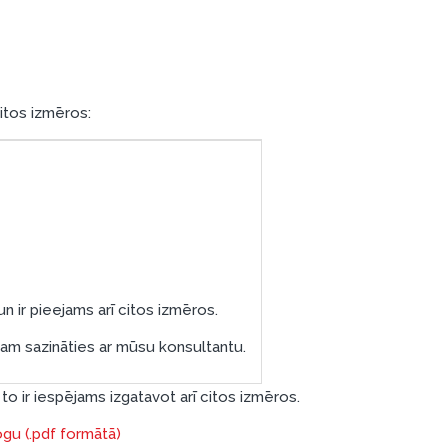
citos izmēros:
n ir pieejams arī citos izmēros.
zam sazināties ar mūsu konsultantu.
to ir iespējams izgatavot arī citos izmēros.
ogu (.pdf formātā)