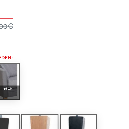
.00€
 EDEN
 - 16CM