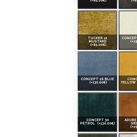
(+65.00€)
(+6
TUCKER 21
CONCEP
MUSTARD
(+1
(+65.00€)
CONCEPT 16 BLUE
CONC
(+130.00€)
YELLOW
CONCEPT 30
ADORE
PETROL
(+130.00€)
(VE
(+1