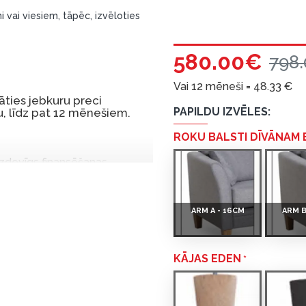
i vai viesiem, tāpēc, izvēloties
580.00€
798
Vai 12 mēneši =
48.33
€
ties jebkuru preci
PAPILDU IZVĒLES:
, līdz pat 12 mēnešiem.
ROKU BALSTI DĪVĀNAM
 izdevīgs finansēšanas
 par tām norēķinoties vēlāk.
iekšrocības bez pirmās
ARM A - 16CM
ARM B
rmā iemaksa: 0 €, ikmēneša
KĀJAS EDEN
u Dārzciema ielā 91, Rīga,