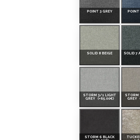
POINT 3 GREY
POINT
SOLID 8 BEIGE
SOLID 7
STORM 3/1 LIGHT
STORM 
GREY
(+65.00€)
GREY
STORM 6 BLACK
TUCKER