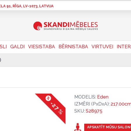
A 91, RĪGA, LV-1073, LATVIJA
SLI
GALDI
VIESISTABA
BĒRNISTABA
VIRTUVEI
INTE
)
MODELIS:
Eden
-27 %
IZMĒRI (PxDxA):
217.00cm
SKU:
S28975
APSKATĪT MŪSU SALON