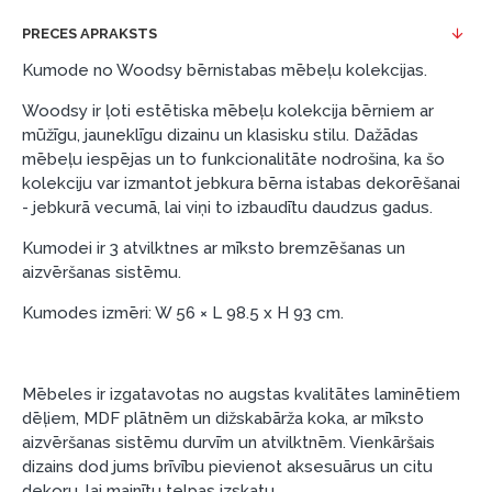
Piemērs: Preces cena 300 €, termiņš: 12 mēneši,
PRECES APRAKSTS
pirmā iemaksa: 0 €, ikmēneša maksājums: 25 €,
Kumode no Woodsy bērnistabas mēbeļu kolekcijas.
kopējā pārmaksa: 0 €.
Woodsy ir ļoti estētiska mēbeļu kolekcija bērniem ar
Līzingu un nomaksu varat noformēt arī apmeklējot mūsu
mūžīgu, jauneklīgu dizainu un klasisku stilu. Dažādas
salonu Dārzciema ielā 91, Rīga, Latvija.
mēbeļu iespējas un to funkcionalitāte nodrošina, ka šo
kolekciju var izmantot jebkura bērna istabas dekorēšanai
Dokumentu prasības:
- jebkurā vecumā, lai viņi to izbaudītu daudzus gadus.
ESTO LV AS (Dokumentu noformēšanai
Kumodei ir 3 atvilktnes ar mīksto bremzēšanas un
nepieciešams Smart-ID, eParaksts eID, eParaksts
aizvēršanas sistēmu.
eID mobile, ESTO konts vai banka Swedbank,
Luminor, SEB vai Citadele).
Kumodes izmēri: W 56 × L 98.5 x H 93 cm.
Līguma nosacījumi:
Līzinga līgumu drīkst parakstīt tikai tā persona,
Mēbeles ir izgatavotas no augstas kvalitātes laminētiem
kura ir norādīta kredīta saņemšanas līgumā.
dēļiem, MDF plātnēm un dižskabārža koka, ar mīksto
aizvēršanas sistēmu durvīm un atvilktnēm. Vienkāršais
Papildu informācija:
dizains dod jums brīvību pievienot aksesuārus un citu
Pirms kredīta noformēšanas, lūdzam iepazīties ar
dekoru, lai mainītu telpas izskatu.