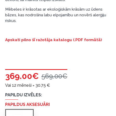
preču piegādes noteikumiem
, kā arī
Mēbeles ir krāsotas ar ekoloģiskām krāsām uz ūdens
garantijas un atgriesanas noteikumiem
.
bāzes, kas nodrošina labu elpojamību un novērš alerģiju
Finansiālā atbildība:
riskus.
Aicinām aizņemties atbildīgi! Pirms aizņemties,
lūdzu, izvērtējiet savas finansiālās iespējas.
Apskati pilno šī ražotāja katalogu (.PDF formātā)
369.00€
569.00€
Vai 12 mēneši =
30.75
€
PAPILDU IZVĒLES:
PAPILDUS AKSESUĀRI