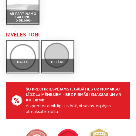
AR PĀRTINAMO
GALDIŅU
(+65.00€)
IZVĒLES TOŅI
BALTS
PELĒKS
ŠO PRECI IR IESPĒJAMS IEGĀDĀTIES UZ NOMAKSU
LĪDZ 12 MĒNEŠIEM - BEZ PIRMĀS IEMAKSAS UN AR
0% LIKMI!
Aizņemies atbildīgi, izvērtējot savas iespējas
atmaksāt kredītu.