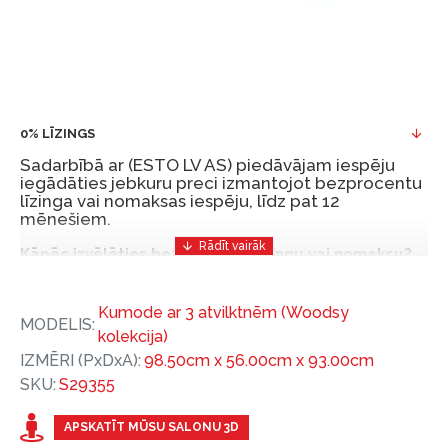
0% LĪZINGS
Sadarbībā ar (ESTO LV AS) piedāvājam iespēju
iegādāties jebkuru preci izmantojot bezprocentu
līzinga vai nomaksas iespēju, līdz pat 12
mēnešiem.
Kāpēc izvēlēties bezprocentu līzingu vai nomaksu?
Bezprocentu līzinga vai nomaksas iespēja ir ērts
Kumode ar 3 atvilktnēm (Woodsy
un izdevīgs finansēšanas risinājums, lai iegādātos
MODELIS:
kolekcija)
vajadzīgās preces tulīt, bet par tām norēķinoties
IZMĒRI (PxDxA):
98.50cm x 56.00cm x 93.00cm
vēlāk.
SKU:
S29355
Ar ESTO iegūstiet bezprocentu līzinga vai nomaksas
priekšrocības bez pirmās iemaksas un ar nomaksas
APSKATĪT MŪSU SALONU 3D
termiņu līdz 12 mēnešiem.