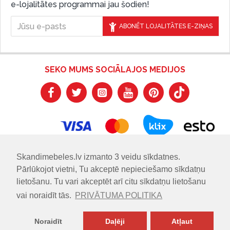
e-lojalitātes programmai jau šodien!
ABONĒT LOJALITĀTES E-ZIŅAS
SEKO MUMS SOCIĀLAJOS MEDIJOS
Skandimebeles.lv izmanto 3 veidu sīkdatnes.
Pārlūkojot vietni, Tu akceptē nepieciešamo sīkdatņu
lietošanu. Tu vari akceptēt arī citu sīkdatņu lietošanu
vai noraidīt tās.
PRIVĀTUMA POLITIKA
Noraidīt
Daļēji
Atļaut