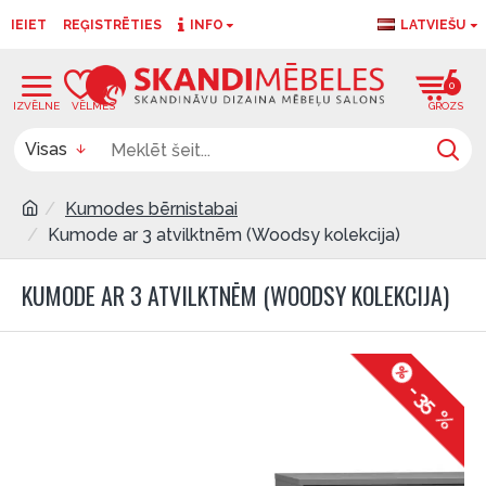
IEIET
REĢISTRĒTIES
INFO
LATVIEŠU
0
0
Visas
Kumodes bērnistabai
Kumode ar 3 atvilktnēm (Woodsy kolekcija)
KUMODE AR 3 ATVILKTNĒM (WOODSY KOLEKCIJA)
-35 %