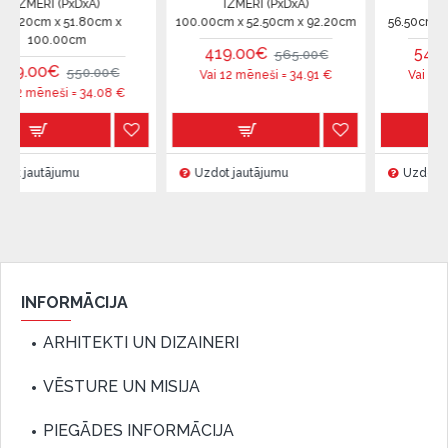
PxDxA)
IZMĒRI (PxDxA)
IZMĒRI (PxDxA
51.80cm x
100.00cm x 52.50cm x 92.20cm
56.50cm x 112.70cm x
0cm
419.00€
545.00€
565.00€
735.
550.00€
Vai 12 mēneši =
34.91
€
Vai 12 mēneši =
45
 =
34.08
€
mu
Uzdot jautājumu
Uzdot jautājumu
INFORMĀCIJA
ARHITEKTI UN DIZAINERI
VĒSTURE UN MISIJA
PIEGĀDES INFORMĀCIJA