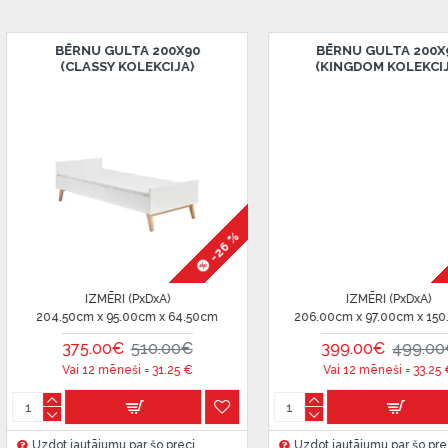
BĒRNU GULTA 200X90
BĒRNU GUL
(OXFORD KOLEKCIJA)
(WIND KO
 ir norādīta kredīta saņemšanas
eču piegādes noteikumiem
,
-20 %
-26 %
 izvērtējiet savas finansiālās
IZMĒRI (PxDxA)
IZMĒRI 
0cm
205.70cm x 98.00cm x 50.00cm
204.50cm x 96.
379.00€
510.00€
330.00€
Vai 12 mēneši =
31.58
€
Vai 12 mēn
Uzdot jautājumu par šo preci
Uzdot jautājumu 