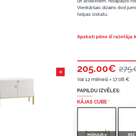
un atvilktnēm. Noapaļoti rok
Vienkāršais dizains dod jums
telpas izskatu.
Apskati pilno šī ražotāja
205.00€
275.
Vai 12 mēneši =
17.08
€
PAPILDU IZVĒLES:
KĀJAS CUBE
MODULIS 2
BEZ