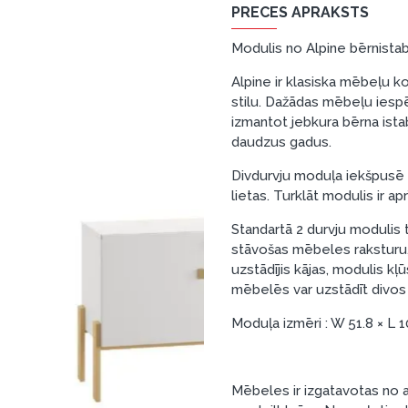
PRECES APRAKSTS
Modulis no Alpine bērnista
Alpine ir klasiska mēbeļu ko
stilu. Dažādas mēbeļu iespē
izmantot jebkura bērna ista
daudzus gadus.
Divdurvju moduļa iekšpusē i
lietas. Turklāt modulis ir a
Standartā 2 durvju modulis t
stāvošas mēbeles raksturu,
uzstādījis kājas, modulis k
mēbelēs var uzstādīt divos
Moduļa izmēri : W 51.8 × L 1
Mēbeles ir izgatavotas no 