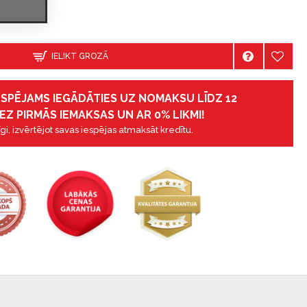
IELIKT GROZĀ
IESPĒJAMS IEGĀDĀTIES UZ NOMAKSU LĪDZ 12
EZ PIRMĀS IEMAKSAS UN AR 0% LIKMI!
gi, izvērtējot savas iespējas atmaksāt kredītu.