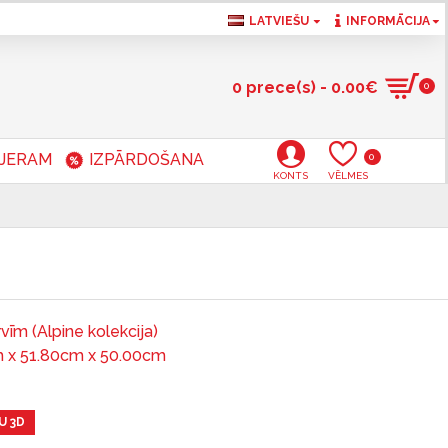
LATVIEŠU
INFORMĀCIJA
0 prece(s) - 0.00€
0
RJERAM
IZPĀRDOŠANA
0
KONTS
VĒLMES
vīm (Alpine kolekcija)
 x 51.80cm x 50.00cm
U 3D