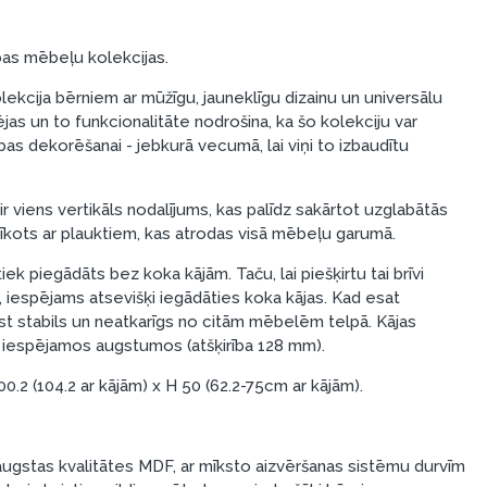
bas mēbeļu kolekcijas.
lekcija bērniem ar mūžīgu, jauneklīgu dizainu un universālu
jas un to funkcionalitāte nodrošina, ka šo kolekciju var
bas dekorēšanai - jebkurā vecumā, lai viņi to izbaudītu
r viens vertikāls nodalījums, kas palīdz sakārtot uzglabātās
prīkots ar plauktiem, kas atrodas visā mēbeļu garumā.
iek piegādāts bez koka kājām. Taču, lai piešķirtu tai brīvi
 iespējams atsevišķi iegādāties koka kājas. Kad esat
ļūst stabils un neatkarīgs no citām mēbelēm telpā. Kājas
 iespējamos augstumos (atšķirība 128 mm).
00.2 (104.2 ar kājām) x H 50 (62.2-75cm ar kājām).
augstas kvalitātes MDF, ar mīksto aizvēršanas sistēmu durvīm