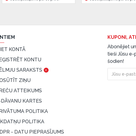
ENTIEM
KUPONI, AT
Abonējiet un
EIET KONTĀ
tieši Jūsu e
EĢISTRĒT KONTU
šodien!
ĒLMJU SARAKSTS
0
OSŪTĪT ZIŅU
REČU ATTEIKUMS
-DĀVANU KARTES
RIVĀTUMA POLITIKA
ĪKDATŅU POLITIKA
DPR - DATU PIEPRASĪJUMS