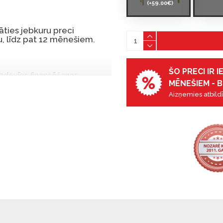
(+59.00€)
ties jebkuru preci
, līdz pat 12 mēnešiem.
ŠO PRECI IR 
 izdevīgs finansēšanas
MĒNEŠIEM - B
 par tām norēķinoties vēlāk.
Aizņemies atbildī
iekšrocības bez pirmās
rmā iemaksa: 0 €, ikmēneša
u Dārzciema ielā 91, Rīga,
 Smart-ID, eParaksts eID,
nk, Luminor, SEB vai