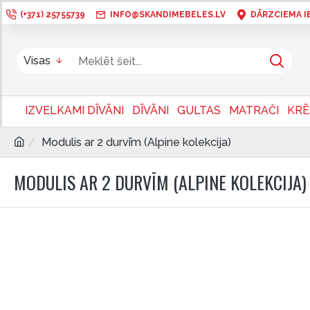
(+371) 25755739
INFO@SKANDIMEBELES.LV
DĀRZCIEMA IEL
Visas
IZVELKAMI DĪVĀNI
DĪVĀNI
GULTAS
MATRAČI
KRĒ
Modulis ar 2 durvīm (Alpine kolekcija)
MODULIS AR 2 DURVĪM (ALPINE KOLEKCIJA)