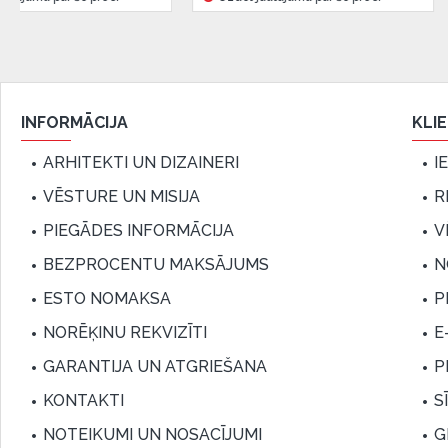
INFORMĀCIJA
KLI
ARHITEKTI UN DIZAINERI
I
VĒSTURE UN MISIJA
R
PIEGĀDES INFORMĀCIJA
V
BEZPROCENTU MAKSĀJUMS
N
ESTO NOMAKSA
P
NORĒĶINU REKVIZĪTI
E
GARANTIJA UN ATGRIEŠANA
P
KONTAKTI
S
NOTEIKUMI UN NOSACĪJUMI
G