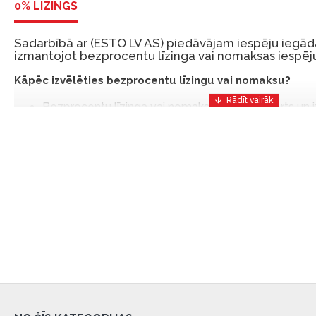
0% LĪZINGS
Sadarbībā ar (ESTO LV AS) piedāvājam iespēju iegādā
izmantojot bezprocentu līzinga vai nomaksas iespēju
Kāpēc izvēlēties bezprocentu līzingu vai nomaksu?
Bezprocentu līzinga vai nomaksas iespēja ir ērts un
risinājums, lai iegādātos vajadzīgās preces tulīt, bet
Ar ESTO iegūstiet bezprocentu līzinga vai nomaksas pr
iemaksas un ar nomaksas termiņu līdz 12 mēnešiem.
Piemērs: Preces cena 300 €, termiņš: 12 mēneši, pi
maksājums: 25 €, kopējā pārmaksa: 0 €.
Līzingu un nomaksu varat noformēt arī apmeklējot mūsu salon
Latvija.
Dokumentu prasības:
ESTO LV AS (Dokumentu noformēšanai nepieciešams
eParaksts eID mobile, ESTO konts vai banka Swedba