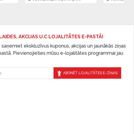
LAIDES, AKCIJAS U.C LOJALITĀTES E-PASTĀ!
 saņemiet ekskluzīvus kuponus, akcijas un jaunākās ziņas
-pastā. Pievienojieties mūsu e-lojalitātes programmai jau
ABONĒT LOJALITĀTES E-ZIŅAS