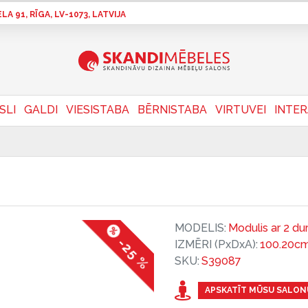
A 91, RĪGA, LV-1073, LATVIJA
SLI
GALDI
VIESISTABA
BĒRNISTABA
VIRTUVEI
INTE
MODELIS:
Modulis ar 2 dur
-25 %
IZMĒRI (PxDxA):
100.20cm
SKU:
S39087
APSKATĪT MŪSU SALON