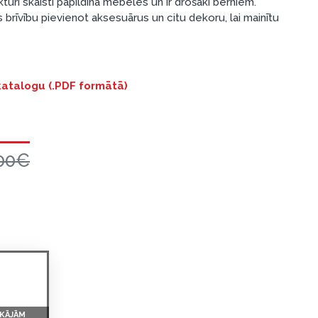
turi skaisti papildina mēbeles un ir drošāki bērniem.
 brīvību pievienot aksesuārus un citu dekoru, lai mainītu
 katalogu (.PDF formātā)
00€
 KĀJĀM