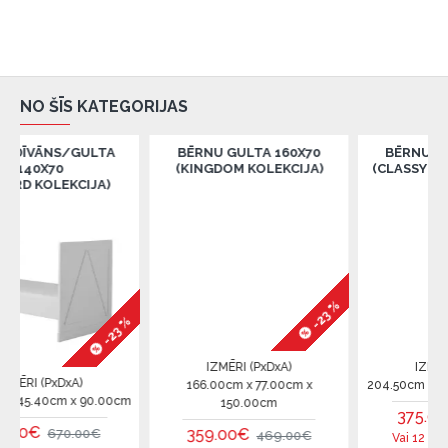
NO ŠĪS KATEGORIJAS
/GULTA
BĒRNU GULTA 160X70
BĒRNU GULTA 200X
(KINGDOM KOLEKCIJA)
(CLASSY GRAY KOLEKC
KCIJA)
-23 %
-23 %
IZMĒRI (PxDxA)
IZMĒRI (PxDxA)
xA)
166.00cm x 77.00cm x
204.50cm x 95.00cm x 64
 x 90.00cm
150.00cm
375.00€
510.00
359.00€
0.00€
469.00€
Vai 12 mēneši =
31.25