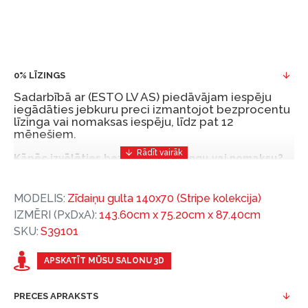
0% LĪZINGS
Sadarbībā ar (ESTO LV AS) piedāvājam iespēju
iegādāties jebkuru preci izmantojot bezprocentu
līzinga vai nomaksas iespēju, līdz pat 12
mēnešiem.
Kāpēc izvēlēties bezprocentu līzingu vai nomaksu?
Bezprocentu līzinga vai nomaksas iespēja ir ērts
MODELIS:
Zīdaiņu gulta 140x70 (Stripe kolekcija)
un izdevīgs finansēšanas risinājums, lai iegādātos
IZMĒRI (PxDxA):
143.60cm x 75.20cm x 87.40cm
vajadzīgās preces tulīt, bet par tām norēķinoties
SKU:
S39101
vēlāk.
Ar ESTO iegūstiet bezprocentu līzinga vai nomaksas
APSKATĪT MŪSU SALONU 3D
priekšrocības bez pirmās iemaksas un ar nomaksas
termiņu līdz 12 mēnešiem.
PRECES APRAKSTS