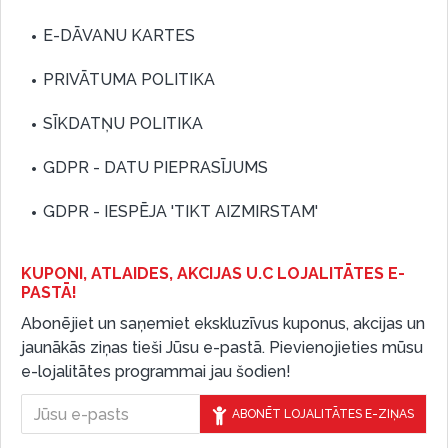
E-DĀVANU KARTES
PRIVĀTUMA POLITIKA
SĪKDATŅU POLITIKA
GDPR - DATU PIEPRASĪJUMS
GDPR - IESPĒJA 'TIKT AIZMIRSTAM'
KUPONI, ATLAIDES, AKCIJAS U.C LOJALITĀTES E-
PASTĀ!
Abonējiet un saņemiet ekskluzīvus kuponus, akcijas un
jaunākās ziņas tieši Jūsu e-pastā. Pievienojieties mūsu
e-lojalitātes programmai jau šodien!
ABONĒT LOJALITĀTES E-ZIŅAS