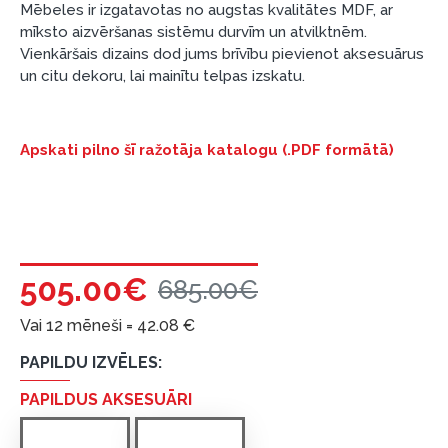
Mēbeles ir izgatavotas no augstas kvalitātes MDF, ar
garantijas un atgriesanas noteikumiem
.
mīksto aizvēršanas sistēmu durvīm un atvilktnēm.
Vienkāršais dizains dod jums brīvību pievienot aksesuārus
Finansiālā atbildība:
un citu dekoru, lai mainītu telpas izskatu.
Aicinām aizņemties atbildīgi! Pirms aizņemties,
lūdzu, izvērtējiet savas finansiālās iespējas.
Apskati pilno šī ražotāja katalogu (.PDF formātā)
505.00€
685.00€
Vai 12 mēneši =
42.08
€
PAPILDU IZVĒLES:
PAPILDUS AKSESUĀRI