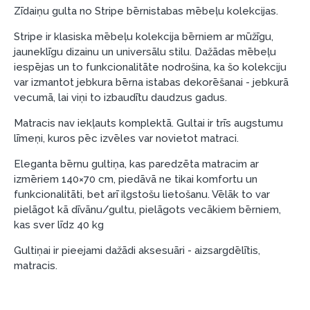
Piemērs: Preces cena 300 €, termiņš: 12 mēneši,
Zīdaiņu gulta no Stripe bērnistabas mēbeļu kolekcijas.
pirmā iemaksa: 0 €, ikmēneša maksājums: 25 €,
Stripe ir klasiska mēbeļu kolekcija bērniem ar mūžīgu,
kopējā pārmaksa: 0 €.
jauneklīgu dizainu un universālu stilu. Dažādas mēbeļu
Līzingu un nomaksu varat noformēt arī apmeklējot mūsu
iespējas un to funkcionalitāte nodrošina, ka šo kolekciju
salonu Dārzciema ielā 91, Rīga, Latvija.
var izmantot jebkura bērna istabas dekorēšanai - jebkurā
vecumā, lai viņi to izbaudītu daudzus gadus.
Dokumentu prasības:
Matracis nav iekļauts komplektā. Gultai ir trīs augstumu
ESTO LV AS (Dokumentu noformēšanai
līmeņi, kuros pēc izvēles var novietot matraci.
nepieciešams Smart-ID, eParaksts eID, eParaksts
eID mobile, ESTO konts vai banka Swedbank,
Eleganta bērnu gultiņa, kas paredzēta matracim ar
Luminor, SEB vai Citadele).
izmēriem 140×70 cm, piedāvā ne tikai komfortu un
funkcionalitāti, bet arī ilgstošu lietošanu. Vēlāk to var
Līguma nosacījumi:
pielāgot kā dīvānu/gultu, pielāgots vecākiem bērniem,
kas sver līdz 40 kg
Līzinga līgumu drīkst parakstīt tikai tā persona,
kura ir norādīta kredīta saņemšanas līgumā.
Gultiņai ir pieejami dažādi aksesuāri - aizsargdēlītis,
matracis.
Papildu informācija:
Pirms kredīta noformēšanas, lūdzam iepazīties ar
preču piegādes noteikumiem
, kā arī