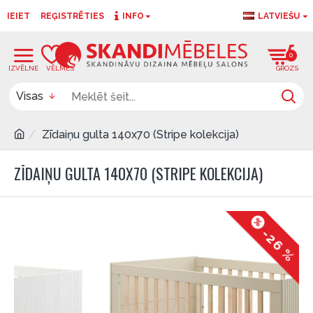
IEIET
REĢISTRĒTIES
INFO
LATVIEŠU
0
0
Visas
Zīdaiņu gulta 140x70 (Stripe kolekcija)
ZĪDAIŅU GULTA 140X70 (STRIPE KOLEKCIJA)
-26 %