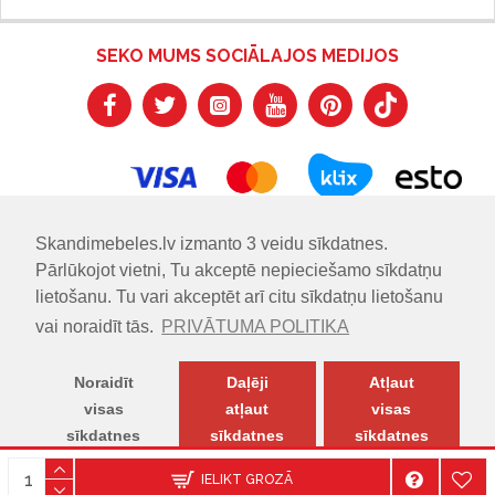
SEKO MUMS SOCIĀLAJOS MEDIJOS
Skandimebeles.lv izmanto 3 veidu sīkdatnes.
Pārlūkojot vietni, Tu akceptē nepieciešamo sīkdatņu
lietošanu. Tu vari akceptēt arī citu sīkdatņu lietošanu
vai noraidīt tās.
PRIVĀTUMA POLITIKA
Noraidīt
Daļēji
Atļaut
visas
atļaut
visas
sīkdatnes
sīkdatnes
sīkdatnes
© SKANDIMĒBELES.LV | Skandināvu dizaina mēbeļu salons.
IELIKT GROZĀ