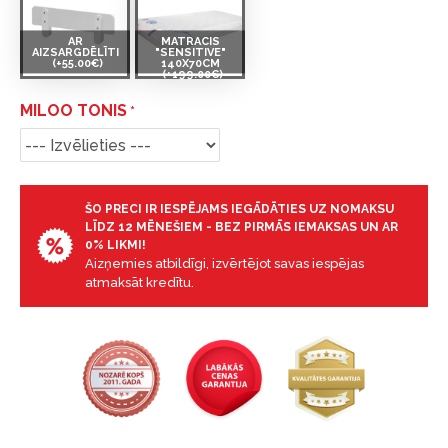
AR
MATRACIS
AIZSARGDĒLĪTI
"SENSITIVE"
(+55.00€)
140X70CM
(+199.00€)
MILOO TONIS
ŠO PRECI IR IESPĒJAMS IEGĀDĀTIES UZ NOMAKSU
LĪDZ 12 MĒNEŠIEM - BEZ PIRMĀS IEMAKSAS UN AR
0% LIKMI!
Aizņemies atbildīgi, izvērtējot savas iespējas
atmaksāt kredītu.